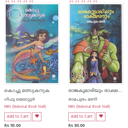
1
2
3
4
5
1
2
3
4
5
രാജകുമാരിയും രാക്ഷസനും
കൊച്ചു മത്സ്യകന്യക
ഗിഫു മെലാറ്റുര്‍‌
രാമപുരം മണി
NBS (National Book Stall)
NBS (National Book Stall)
Add to Cart
Add to Cart
Rs 95.00
Rs 80.00