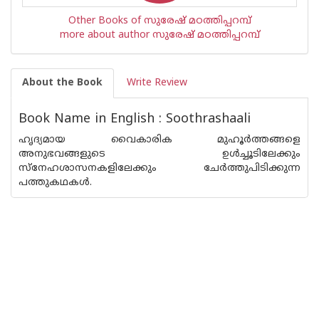
Other Books of സുരേഷ് മഠത്തിപ്പറമ്പ്
more about author സുരേഷ് മഠത്തിപ്പറമ്പ്
About the Book
Write Review
Book Name in English : Soothrashaali
ഹൃദ്യമായ വൈകാരിക മുഹൂർത്തങ്ങളെ
അനുഭവങ്ങളുടെ ഉൾച്ചൂടിലേക്കും
സ്നേഹശാസനകളിലേക്കും ചേർത്തുപിടിക്കുന്ന
പത്തുകഥകൾ.