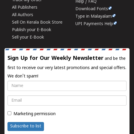
Track My Order
Help / FAQ
All Publishers
Download Fonts
All Authors
Type in Malayalam
Sell On Kerala Book Store
UPI Payments Help
Publish your E-Book
Sell your E-Book
Sign Up for Our Weekly Newsletter
and be the
first to receive our very latest promotions and special offers.
We don't spam!
Name
Email
Marketing permission
Subscribe to list