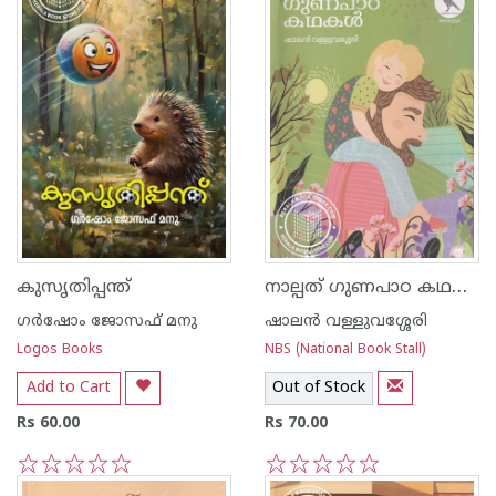
നാല്പത് ഗുണപാഠ കഥകൾ
കുസൃതിപ്പന്ത്
ഗർഷോം ജോസഫ് മനു
ഷാലന്‍ വള്ളുവശ്ശേരി
Logos Books
NBS (National Book Stall)
Add to Cart
Out of Stock
Rs 60.00
Rs 70.00
1
2
3
4
5
1
2
3
4
5