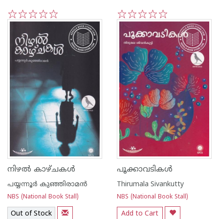
1
2
3
4
5
1
2
3
4
5
നിഴൽ കാഴ്ചകൾ
പൂക്കാവടികൾ
പയ്യന്നൂര്‍ കുഞ്ഞിരാമന്‍
Thirumala Sivankutty
NBS (National Book Stall)
NBS (National Book Stall)
Out of Stock
Add to Cart