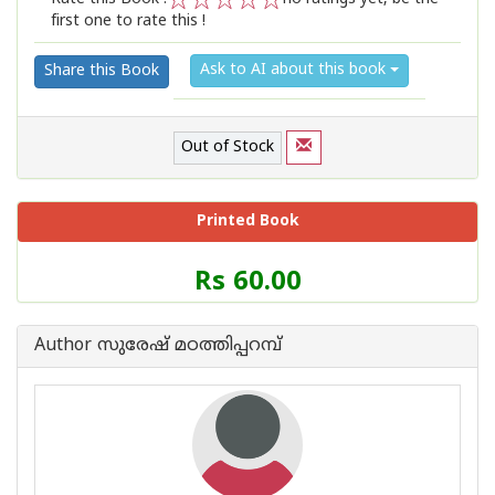
first one to rate this !
1
2
3
4
5
Ask to AI about this book
Share this Book
Out of Stock
Printed Book
Price
Rs 60.00
of
this
Book
Author സുരേഷ് മഠത്തിപ്പറമ്പ്
is