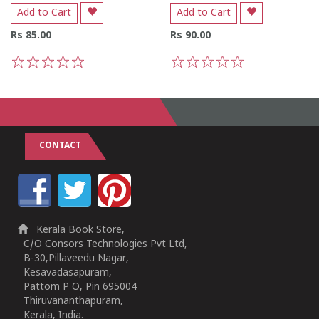
Add to Cart
Add to Cart
Rs 85.00
Rs 90.00
1
2
3
4
5
1
2
3
4
5
CONTACT
Kerala Book Store,
C/O Consors Technologies Pvt Ltd,
B-30,Pillaveedu Nagar,
Kesavadasapuram,
Pattom P O, Pin 695004
Thiruvananthapuram,
Kerala, India.