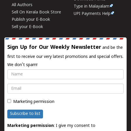
All Authors
Type in Malayalam
Sell On Kerala Book Store
UPI Payments Help
Publish your E-Book
Sell your E-Book
Sign Up for Our Weekly Newsletter
and be the
first to receive our very latest promotions and special offers.
We don't spam!
Name
Email
Marketing permission
Subscribe to list
Marketing permission
: I give my consent to