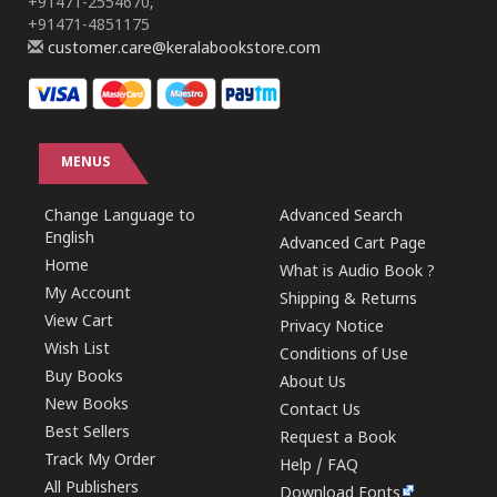
+91471-2554670,
+91471-4851175
customer.care@keralabookstore.com
MENUS
Change Language to
Advanced Search
English
Advanced Cart Page
Home
What is Audio Book ?
My Account
Shipping & Returns
View Cart
Privacy Notice
Wish List
Conditions of Use
Buy Books
About Us
New Books
Contact Us
Best Sellers
Request a Book
Track My Order
Help / FAQ
All Publishers
Download Fonts