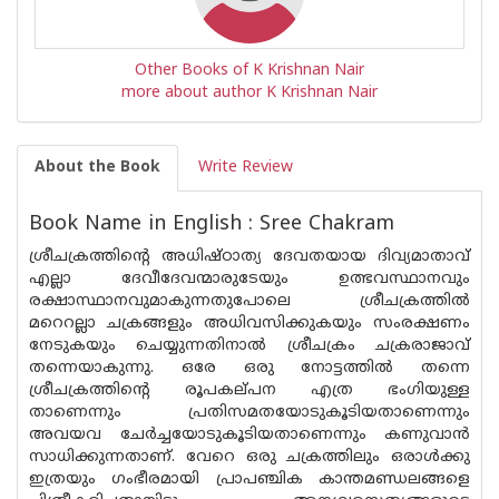
Other Books of K Krishnan Nair
more about author K Krishnan Nair
About the Book
Write Review
Book Name in English : Sree Chakram
ശ്രീചക്രത്തിന്റെ അധിഷ്‌ഠാത്യ ദേവതയായ ദിവ്യമാതാവ്
എല്ലാ ദേവീദേവന്മാരുടേയും ഉത്ഭവസ്ഥാനവും
രക്ഷാസ്ഥാനവുമാകുന്നതുപോലെ ശ്രീചക്രത്തിൽ
മറെറല്ലാ ചക്രങ്ങളും അധിവസിക്കുകയും സംരക്ഷണം
നേടുകയും ചെയ്യുന്നതിനാൽ ശ്രീചക്രം ചക്രരാജാവ്
തന്നെയാകുന്നു. ഒരേ ഒരു നോട്ടത്തിൽ തന്നെ
ശ്രീചക്രത്തിൻ്റെ രൂപകല്‌പന എത്ര ഭംഗിയുള്ള
താണെന്നും പ്രതിസമതയോടുകൂടിയതാണെന്നും
അവയവ ചേർച്ചയോടുകൂടിയതാണെന്നും കണുവാൻ
സാധിക്കുന്നതാണ്. വേറെ ഒരു ചക്രത്തിലും ഒരാൾക്കു
ഇത്രയും ഗംഭീരമായി പ്രാപഞ്ചിക കാന്തമണ്ഡലങ്ങളെ