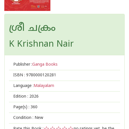
ശ്രീ ചക്രം
K Krishnan Nair
Publisher :
Ganga Books
ISBN :
9780000120281
Language :
Malayalam
Edition :
2026
Page(s) :
360
Condition : New
Rate this Book :
no ratings yet, be the