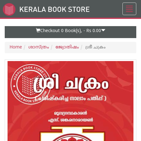
Toggl
Go
navig
to
Home
Page
Checkout 0
Book(s), -
Rs 0.00
Home
ശാസ്ത്രം
ജ്യോതിഷം
ശ്രീ ചക്രം