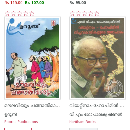
Rs 115.00
Rs 107.00
Rs 95.00
1
2
3
4
5
1
2
3
4
5
മൗലവിയും ചങ്ങാതിമാരും
വിയറ്റ്നാം-ഹോചിമിന്‍ വിപ്ലവകാരികളുടെ സദാചാരം
ഉറൂബ്‌
വി എം ഗോപാലകൃഷ്ണന്‍
Poorna Publications
Haritham Books