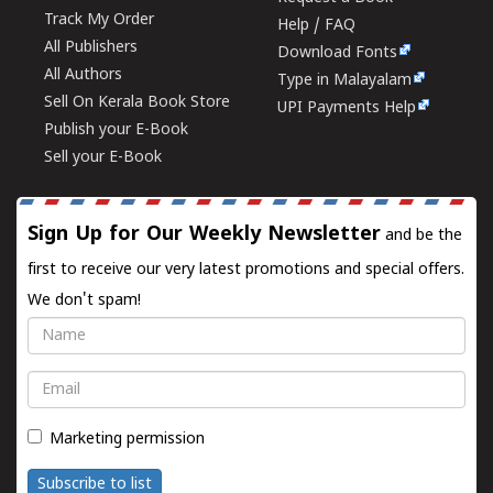
Track My Order
Help / FAQ
All Publishers
Download Fonts
All Authors
Type in Malayalam
Sell On Kerala Book Store
UPI Payments Help
Publish your E-Book
Sell your E-Book
Sign Up for Our Weekly Newsletter
and be the
first to receive our very latest promotions and special offers.
We don't spam!
Name
Email
Marketing permission
Subscribe to list