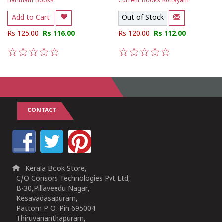
Haritham Books
Current Books Kottayam
Add to Cart
Out of Stock
Rs 125.00
Rs 116.00
Rs 120.00
Rs 112.00
1
2
3
4
5
1
2
3
4
5
CONTACT
Kerala Book Store,
C/O Consors Technologies Pvt Ltd,
B-30,Pillaveedu Nagar,
Kesavadasapuram,
Pattom P O, Pin 695004
Thiruvananthapuram,