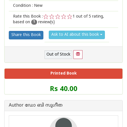
Condition : New
Rate this Book :
1
out of 5 rating,
based on
review(s)
1
2
3
4
5
1
Ask to AI about this book
Share this Book
Out of Stock
Printed Book
Price
Rs 40.00
of
this
Book
Author ഡോ ബി സുഗീത
is