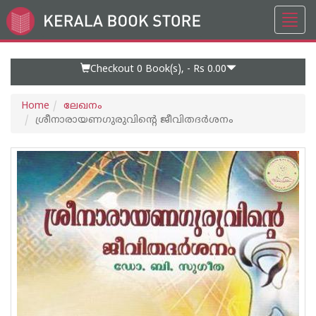
Toggl
Go
navig
to
Home
Page
Checkout 0
Book(s), -
Rs 0.00
Home
ലേഖനം
ശ്രീനാരായണഗുരുവിന്റെ ജീവിതദര്‍ശനം