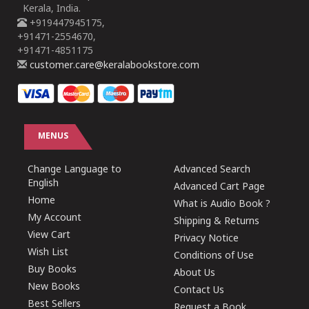
Kerala, India.
+919447945175,
+91471-2554670,
+91471-4851175
customer.care@keralabookstore.com
MENUS
Change Language to
Advanced Search
English
Advanced Cart Page
Home
What is Audio Book ?
My Account
Shipping & Returns
View Cart
Privacy Notice
Wish List
Conditions of Use
Buy Books
About Us
New Books
Contact Us
Best Sellers
Request a Book