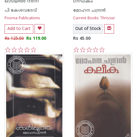
ഓടയില്‍ നിന്ന്
ഗന്ധകം
പി കേശവദേവ്‌
മോഹന ചന്ദ്രന്‍
Poorna Publications
Current Books Thrissur
Add to Cart
Out of Stock
Rs 125.00
Rs 119.00
Rs 45.00
1
2
3
4
5
1
2
3
4
5