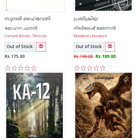
സുന്ദരി ഹൈമവതി
പ്രതിക്രിയ
മോഹന ചന്ദ്രന്‍
നിഖിലേഷ് മേനോൻ
Current Books Thrissur
Mankind Literature
Out of Stock
Out of Stock
Rs 175.00
Rs 199.00
Rs 189.00
1
2
3
4
5
1
2
3
4
5