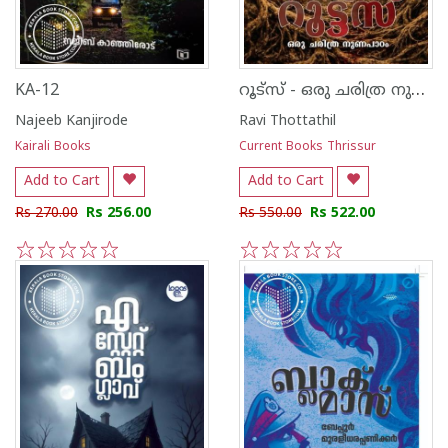
റൂട്സ് - ഒരു ചരിത്ര നുണപാഠം
KA-12
Najeeb Kanjirode
Ravi Thottathil
Kairali Books
Current Books Thrissur
Add to Cart
Add to Cart
Rs 270.00
Rs 256.00
Rs 550.00
Rs 522.00
1
2
3
4
5
1
2
3
4
5