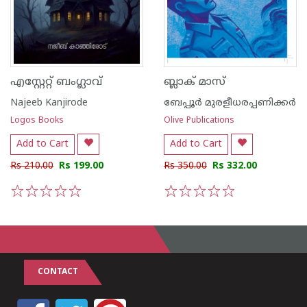
എസ്റ്റേറ്റ് ബംഗ്ലാവ്
ബ്ലാക്‌ മാസ്
Najeeb Kanjirode
ബേപ്പൂര്‍ മുരളീധരപ്പണിക്കര്‍
Logos Books
Olive Publications
Add to Cart
Add to Cart
Rs 210.00
Rs 199.00
Rs 350.00
Rs 332.00
1
2
3
4
5
1
2
3
4
5
CONTACT