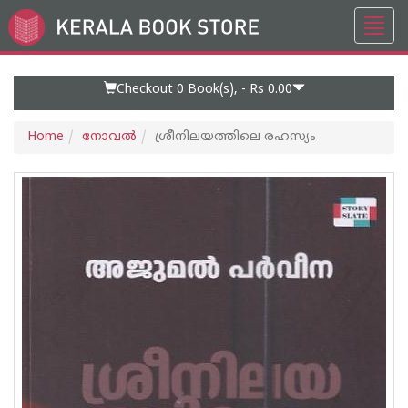
Toggl
Go
navig
to
Home
Page
Checkout 0
Book(s), -
Rs 0.00
Home
നോവല്‍
ശ്രീനിലയത്തിലെ രഹസ്യം