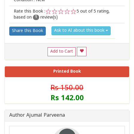
Condition : New
Rate this Book :
5
out of 5 rating,
based on
review(s)
1
2
3
4
5
1
Ask to AI about this book
Share this Book
Add to Cart
Printed Book
Rs 150.00
Rs 142.00
Author Ajumal Parveena