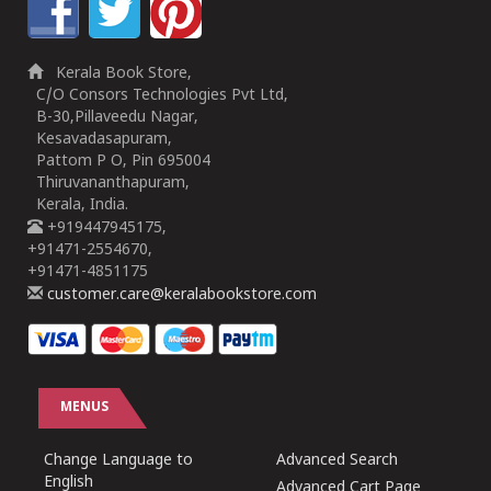
Kerala Book Store,
C/O Consors Technologies Pvt Ltd,
B-30,Pillaveedu Nagar,
Kesavadasapuram,
Pattom P O, Pin 695004
Thiruvananthapuram,
Kerala, India.
+919447945175,
+91471-2554670,
+91471-4851175
customer.care@keralabookstore.com
MENUS
Change Language to
Advanced Search
English
Advanced Cart Page