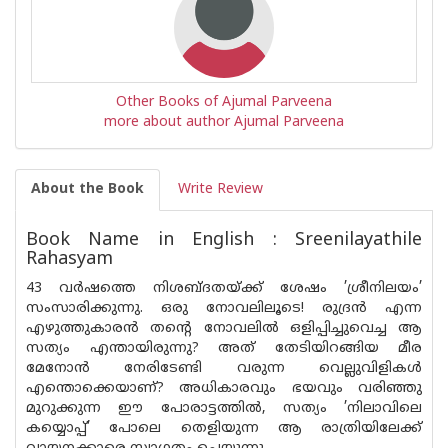
Other Books of Ajumal Parveena
more about author Ajumal Parveena
About the Book
Write Review
Book Name in English : Sreenilayathile
Rahasyam
43 വർഷത്തെ നിശബ്ദതയ്ക്ക് ശേഷം ’ശ്രീനിലയം’
സംസാരിക്കുന്നു. ഒരു നോവലിലൂടെ! രുദ്രൻ എന്ന
എഴുത്തുകാരൻ തന്റെ നോവലിൽ ഒളിപ്പിച്ചുവെച്ച ആ
സത്യം എന്തായിരുന്നു? അത് തേടിയിറങ്ങിയ മീര
മേനോൻ നേരിടേണ്ടി വരുന്ന വെല്ലുവിളികൾ
എന്തൊക്കെയാണ്? അധികാരവും ഭയവും വരിഞ്ഞു
മുറുക്കുന്ന ഈ പോരാട്ടത്തിൽ, സത്യം ’നിലാവിലെ
കയ്യൊപ്പ്’ പോലെ തെളിയുന്ന ആ രാത്രിയിലേക്ക്