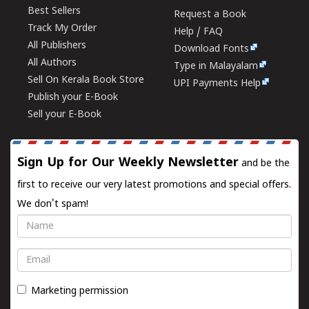
Best Sellers
Request a Book
Track My Order
Help / FAQ
All Publishers
Download Fonts
All Authors
Type in Malayalam
Sell On Kerala Book Store
UPI Payments Help
Publish your E-Book
Sell your E-Book
Sign Up for Our Weekly Newsletter
and be the
first to receive our very latest promotions and special offers.
We don't spam!
Name
Email
Marketing permission