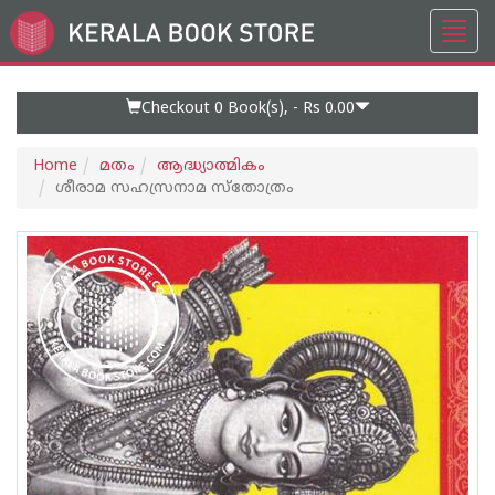
Toggl
Go
navig
to
Home
Page
Checkout 0
Book(s), -
Rs 0.00
Home
മതം
ആദ്ധ്യാത്മികം
ശീരാമ സഹസ്രനാമ സ്തോത്രം