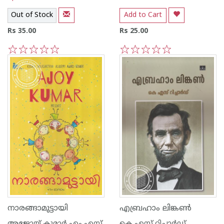
Out of Stock
Add to Cart
Rs 35.00
Rs 25.00
1
2
3
4
5
1
2
3
4
5
നാരങ്ങാമുട്ടായി
എബ്രഹാം ലിങ്കണ്‍
അജോയ് കുമാര്‍ എം എസ്
കെ എസ് റിച്ചാര്‍ഡ്