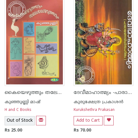
കൈയെഴുത്തും തലേലെഴുത്തും
ദേവീമാഹാത്മ്യം -പാരായണവിധിസഹിതം
കുഞ്ഞുണ്ണി മാഷ്‌
കുരുക്ഷേത്ര പ്രകാശന്‍
H and C Books
Kurukshethra Prakasan
Out of Stock
Add to Cart
Rs 25.00
Rs 70.00