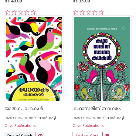
Rs 40.00
Rs 35.00
1
2
3
4
5
1
2
3
4
5
ജാതക കഥകള്‍
കഥാസരിത് സാഗരം
കാവാലം ഗോവിന്ദന്‍കട്ടി നായര്‍
കാവാലം ഗോവിന്ദന്‍കട്ടി നായര്‍
Olive Publications
Olive Publications