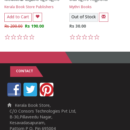
Kerala Book Store Publishers
Mythri Books
Add to Cart
Out of Stock
Rs 200.00
Rs 190.00
Rs 30.00
1
2
3
4
5
1
2
3
4
5
CONTACT
Kerala Book Store,
C/O Consors Technologies Pvt Ltd,
B-30,Pillaveedu Nagar,
Kesavadasapuram,
Pattom P O, Pin 695004