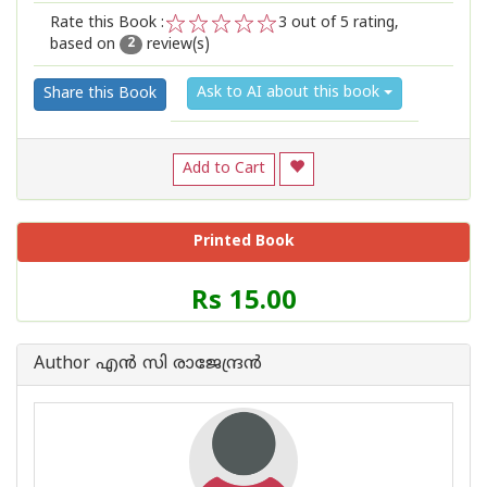
Rate this Book :
3
out of 5 rating,
based on
review(s)
1
2
3
4
5
2
Ask to AI about this book
Share this Book
Add to Cart
Printed Book
Price
Rs 15.00
of
this
Book
Author എന്‍ സി രാജേന്ദ്രന്‍
is