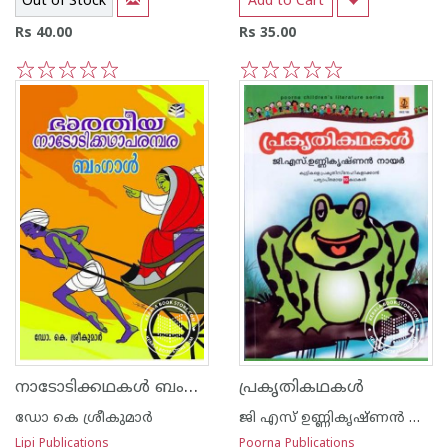
Out of Stock
Add to Cart
Rs 40.00
Rs 35.00
1
2
3
4
5
1
2
3
4
5
നാടോടിക്കഥകള്‍ ബംഗാള്‍
പ്രകൃതികഥകള്‍
ഡോ കെ ശ്രീകുമാര്‍
ജി എസ് ഉണ്ണികൃഷ്ണ‌ന്‍ നായര്‍
Lipi Publications
Poorna Publications