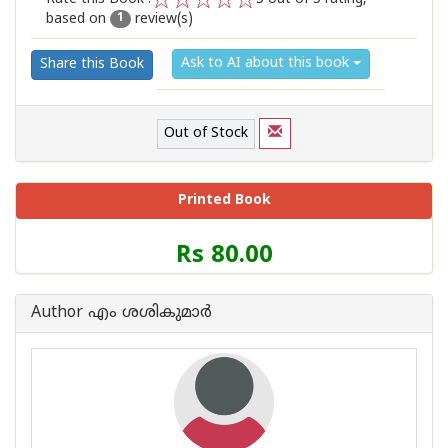
based on
review(s)
1
2
3
4
5
1
Ask to AI about this book
Share this Book
Out of Stock
Printed Book
Price
Rs 80.00
of
this
Book
Author എം ശശികുമാര്‍
is