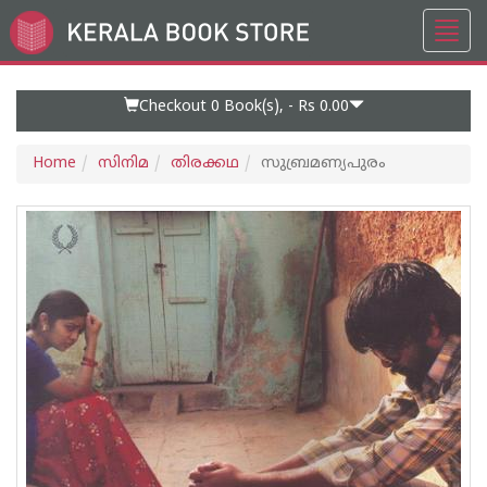
Toggl
Go
navig
to
Home
Page
Checkout 0
Book(s), -
Rs 0.00
Home
സിനിമ
തിരക്കഥ
സുബ്രമണ്യപുരം