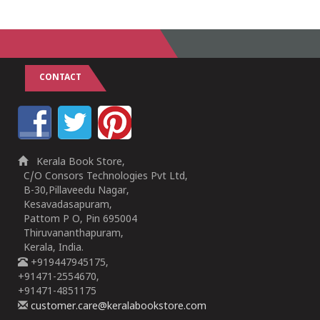
1
2
3
4
5
1
2
3
4
5
CONTACT
Kerala Book Store,
C/O Consors Technologies Pvt Ltd,
B-30,Pillaveedu Nagar,
Kesavadasapuram,
Pattom P O, Pin 695004
Thiruvananthapuram,
Kerala, India.
+919447945175,
+91471-2554670,
+91471-4851175
customer.care@keralabookstore.com