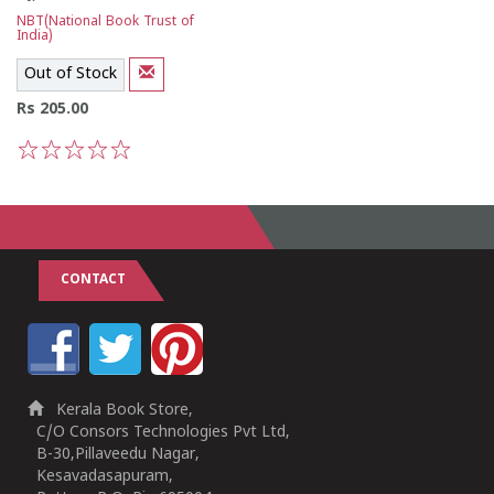
NBT(National Book Trust of
India)
Out of Stock
Rs 205.00
1
2
3
4
5
CONTACT
Kerala Book Store,
C/O Consors Technologies Pvt Ltd,
B-30,Pillaveedu Nagar,
Kesavadasapuram,