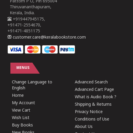
Pattom P O, Pin 695004
Thiruvananthapuram,
Kerala, India.
+919447945175,
+91471-2554670,
+91471-4851175
customer.care@keralabookstore.com
MENUS
Change Language to
Advanced Search
English
Advanced Cart Page
Home
What is Audio Book ?
My Account
Shipping & Returns
View Cart
Privacy Notice
Wish List
Conditions of Use
Buy Books
About Us
New Books