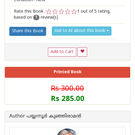
Condition : New
Rate this Book :
1
out of 5 rating,
based on
review(s)
1
2
3
4
5
1
Ask to AI about this book
Share this Book
Add to Cart
Printed Book
Rs 300.00
Rs 285.00
Author പയ്യന്നൂര്‍ കുഞ്ഞിരാമന്‍