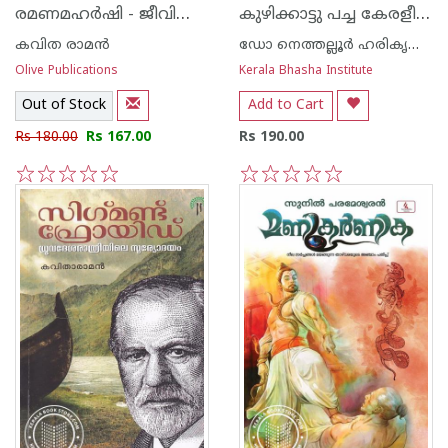
രമണമഹർഷി - ജീവിതം ദർശനം വചനങ്ങൾ
കുഴിക്കാട്ടു പച്ച കേരളീയ തന്ത്രശാസ്ത്രം പഠനം
കവിത രാമന്‍
ഡോ നെത്തല്ലൂര്‍ ഹരികൃഷ്ണന്‍
Olive Publications
Kerala Bhasha Institute
Out of Stock
Add to Cart
Rs 180.00
Rs 167.00
Rs 190.00
1
2
3
4
5
1
2
3
4
5