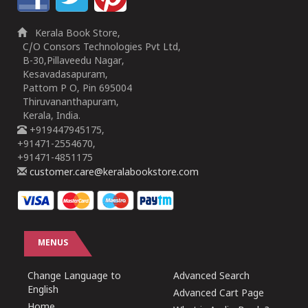
Kerala Book Store,
C/O Consors Technologies Pvt Ltd,
B-30,Pillaveedu Nagar,
Kesavadasapuram,
Pattom P O, Pin 695004
Thiruvananthapuram,
Kerala, India.
+919447945175,
+91471-2554670,
+91471-4851175
customer.care@keralabookstore.com
MENUS
Change Language to
Advanced Search
English
Advanced Cart Page
Home