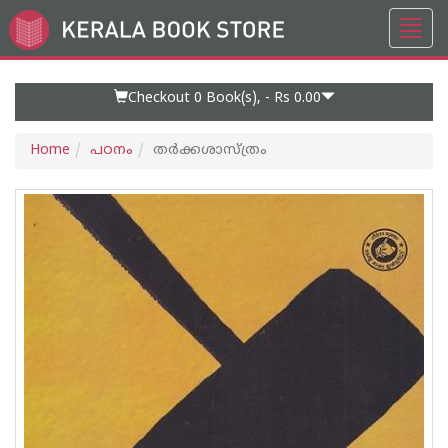
Toggl
Go
navig
to
Home
Page
Checkout 0
Book(s), -
Rs 0.00
Home
പഠനം
തർക്കശാസ്ത്രം