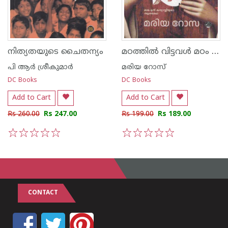
മഠത്തിൽ വിട്ടവൾ മഠം വിട്ടവൾ
നിത്യതയുടെ ചൈതന്യം
പി ആര്‍ ശ്രീകുമാര്‍
മരിയ റോസ്
DC Books
DC Books
Add to Cart
Add to Cart
Rs 260.00
Rs 247.00
Rs 199.00
Rs 189.00
1
2
3
4
5
1
2
3
4
5
CONTACT