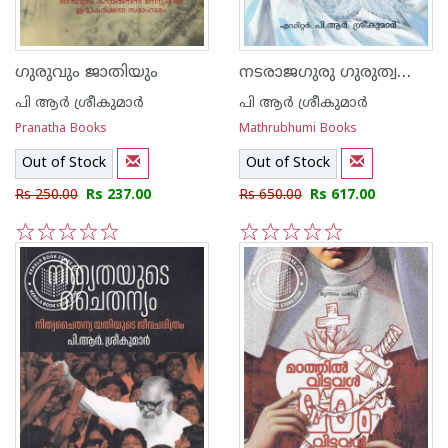
നടരാജഗുരു ഗുരുത്വത്തെ പുനഃപ്രതിഷ്ഠിച്ച ബ്രഹ്‌മജ്ഞാനി
ഗുരുവും ജാതിയും
പി ആര്‍ ശ്രീകുമാര്‍
പി ആര്‍ ശ്രീകുമാര്‍
Pranatha Books
Mathrubhumi Books
Out of Stock
Out of Stock
Rs 250.00
Rs 237.00
Rs 650.00
Rs 617.00
1
2
3
4
5
1
2
3
4
5