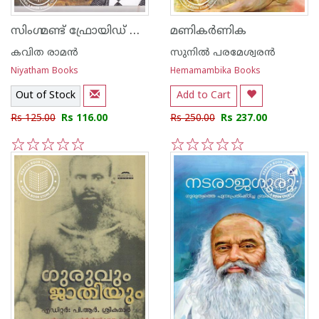
സിംഗ്മണ്ട് ഫ്രോയിഡ് ധ്രുവദേശ രാത്രിയിലെ സൂര്യോദയം
മണികർണിക
കവിത രാമന്‍
സുനില്‍ പരമേശ്വരന്‍
Niyatham Books
Hemamambika Books
Out of Stock
Add to Cart
Rs 125.00
Rs 116.00
Rs 250.00
Rs 237.00
1
2
3
4
5
1
2
3
4
5