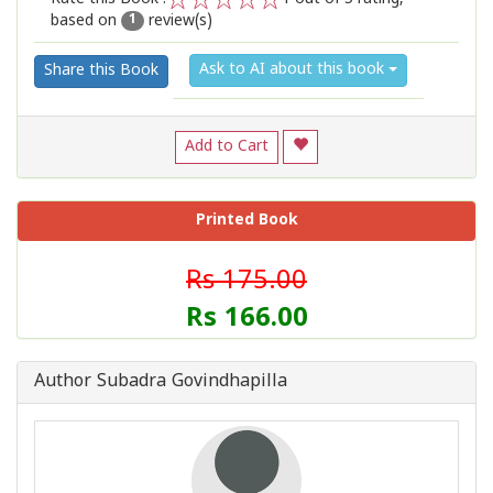
based on
review(s)
1
2
3
4
5
1
Ask to AI about this book
Share this Book
Add to Cart
Printed Book
Rs 175.00
Rs 166.00
Author Subadra Govindhapilla