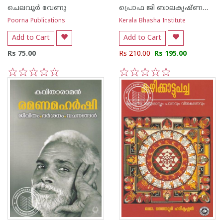
ചെലവൂര്‍ വേണു
പ്രൊഫ ജി ബാലകൃഷ്ണന്‍ നായര്‍
Poorna Publications
Kerala Bhasha Institute
Add to Cart
Add to Cart
Rs 75.00
Rs 210.00
Rs 195.00
1
2
3
4
5
1
2
3
4
5