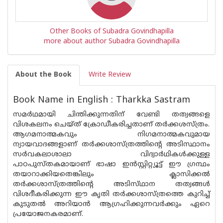
Other Books of Subadra Govindhapilla
more about author Subadra Govindhapilla
About the Book
Write Review
Book Name in English : Tharkka Sastram
സമർഥമായി ചിന്തിക്കുന്നതിന് വേണ്ടി തത്വങ്ങളെ
വിശകലനം ചെയ്ത് ക്രോഡീകരിച്ചതാണ് തർക്കശസ്ത്രം.
ആഗമനാത്മകവും നിഗമനാത്മകവുമായ
ന്യായവാദങ്ങളാണ് തർക്കശാസ്ത്രത്തിന്റെ അടിസ്ഥാനം
സർവകലാശാലാ വിദ്വാർഥികൾക്കുള്ള
പാഠപുസ്‌തകമായാണ് ഭാഷാ ഇൻസ്റ്റിറ്റ്യൂട്ട് ഈ ഗ്രന്ഥം
തയാറാക്കിയതെങ്കിലും ക്ലാസിക്കൽ
തർക്കശാസ്ത്രത്തിൻ്റെ അടിസ്‌ഥാന തത്വങ്ങൾ
വിശദീകരിക്കുന്ന ഈ കൃതി തർക്കശാസ്ത്രത്തെ കുറിച്ച്
കുടുതൽ അറിയാൻ ആഗ്രഹിക്കുന്നവർക്കും ഏറെ
പ്രയോജനകരമാണ്.