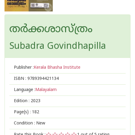
തർക്കശാസ്ത്രം
Subadra Govindhapilla
Publisher :
Kerala Bhasha Institute
ISBN :
9789394421134
Language :
Malayalam
Edition :
2023
Page(s) :
182
Condition : New
Rate this Book :
1
out of 5 rating,