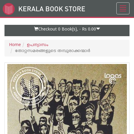
Toggl
Go
navig
to
Home
Page
Checkout 0
Book(s), -
Rs 0.00
Home
ഉപന്യാസം
തോറ്റസമരങ്ങളുടെ തമ്പുരാക്കന്മാര്‍