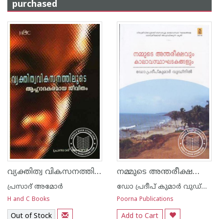
purchased
വ്യക്തിത്വ വികസനത്തിലൂടെ ആഹ്ലാദകരമായ ജീവിതം
നമ്മുടെ അന്തരീക്ഷവും കാലാവസ്ഥാ ഘടകങ്ങ‌ളും
പ്രസാദ്‌ അമോര്‍
ഡോ പ്രദീപ് കുമാര്‍ വുഡ്നില്‍
H and C Books
Poorna Publications
Out of Stock
Add to Cart