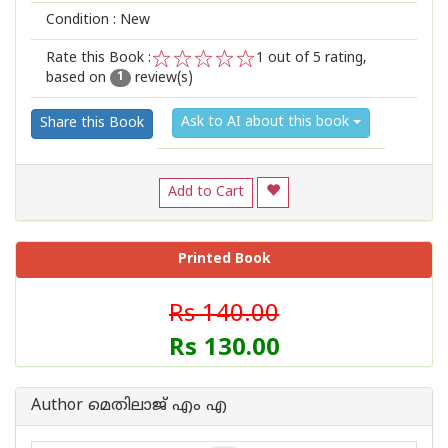
Condition : New
Rate this Book :
1
out of 5 rating,
based on
review(s)
1
2
3
4
5
1
Ask to AI about this book
Share this Book
Add to Cart
Printed Book
Rs 140.00
Rs 130.00
Author മെതിലാജ് എം എ