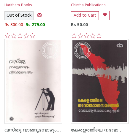
Haritham Books
Chintha Publications
Out of Stock
Add to Cart
Rs 300.00
Rs 279.00
Rs 50.00
1
2
3
4
5
1
2
3
4
5
വസ്തു വാങ്ങുമ്പോഴും വില്‍ക്കുമ്പോഴും
കേരളത്തിലെ നവോത്ഥാന സമരങ്ങള്‍