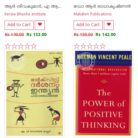
ആര്‍ ശിവകുമാര്‍, എ ആര്‍ സ്മിതാ ശ്രേയസ്സ്
ഡോ ആര്‍ രാധാകൃഷ്ണന്‍
Kerala Bhasha Institute
MaluBen Publications
Add to Cart
Add to Cart
Rs 140.00
Rs 133.00
Rs 150.00
Rs 142.00
1
2
3
4
5
1
2
3
4
5