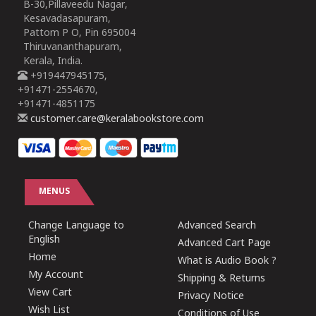
B-30,Pillaveedu Nagar,
Kesavadasapuram,
Pattom P O, Pin 695004
Thiruvananthapuram,
Kerala, India.
+919447945175,
+91471-2554670,
+91471-4851175
customer.care@keralabookstore.com
MENUS
Change Language to
Advanced Search
English
Advanced Cart Page
Home
What is Audio Book ?
My Account
Shipping & Returns
View Cart
Privacy Notice
Wish List
Conditions of Use