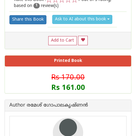
based on
review(s)
1
2
3
4
5
1
Ask to AI about this book
Share this Book
Add to Cart
Printed Book
Rs 170.00
Rs 161.00
Author രമേശ് ഗോപാലകൃഷ്ണന്‍