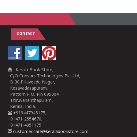
CONTACT
Kerala Book Store,
C/O Consors Technologies Pvt Ltd,
B-30,Pillaveedu Nagar,
Kesavadasapuram,
Pattom P O, Pin 695004
Thiruvananthapuram,
Kerala, India.
+919447945175,
+91471-2554670,
+91471-4851175
customer.care@keralabookstore.com