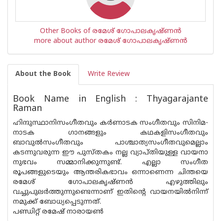
Other Books of രമേശ് ഗോപാലകൃഷ്ണന്‍
more about author രമേശ് ഗോപാലകൃഷ്ണന്‍
About the Book
Write Review
Book Name in English : Thyagarajante
Raman
ഹിന്ദുസ്ഥാനിസംഗീതവും കർണാടക സംഗീതവും സിനിമ-
നാടക ഗാനങ്ങളും കഥകളിസംഗീതവും
ബാവുൽസംഗീതവും പാശ്ചാത്യസംഗീതവുമെല്ലാം
കടന്നുവരുന്ന ഈ പുസ്‌തകം നല്ല വ്യാപ്‌തിയുള്ള വായനാ
നുഭവം സമ്മാനിക്കുന്നുണ്ട്. എല്ലാ സംഗീത
രൂപങ്ങളുടെയും ആന്തരികഭാവം ഒന്നാണെന്ന ചിന്തയെ
രമേശ് ഗോപാലകൃഷ്ണൻ എഴുത്തിലും
വച്ചുപുലർത്തുന്നുണ്ടെന്നാണ് ഇതിന്റെ വായനയിൽനിന്ന്
നമുക്ക് ബോധ്യപ്പെടുന്നത്.
പണ്ഡിറ്റ് രമേഷ് നാരായൺ