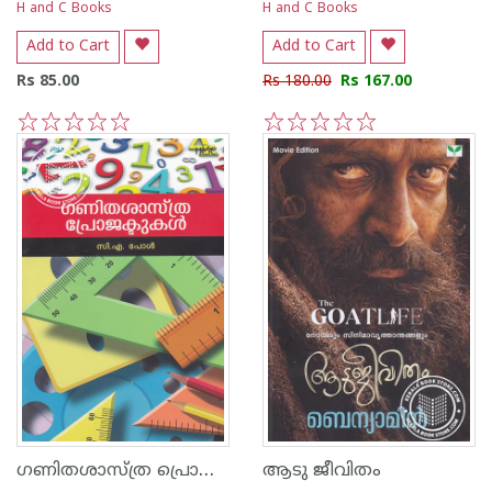
H and C Books
H and C Books
Add to Cart
Add to Cart
Rs 85.00
Rs 180.00
Rs 167.00
1
2
3
4
5
1
2
3
4
5
ഗണിതശാസ്ത്ര പ്രൊജക്ടുകള്‍
ആടു ജീവിതം