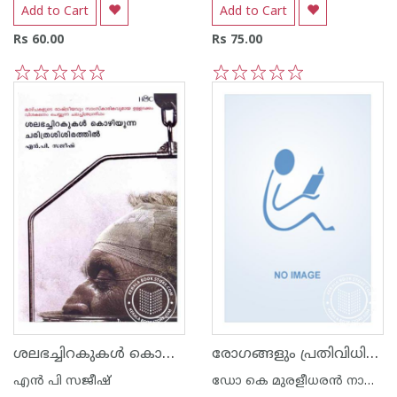
Add to Cart
Add to Cart
Rs 60.00
Rs 75.00
1
2
3
4
5
1
2
3
4
5
ശലഭച്ചിറകുകള്‍ കൊഴിയുന്ന ചരിത്രശിശിരത്തില്‍
രോഗങ്ങളും പ്രതിവിധികളും
എന്‍ പി സജീഷ്‌
ഡോ കെ മുരളീധരന്‍ നായര്‍ വെള്ളയമ്പലം