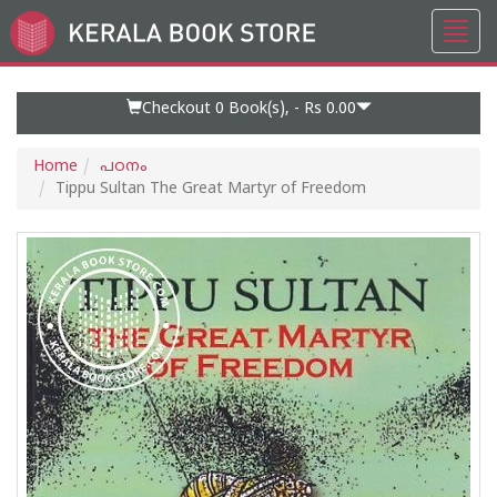
Toggl
Go
navig
to
Home
Page
Checkout 0
Book(s), -
Rs 0.00
Home
പഠനം
Tippu Sultan The Great Martyr of Freedom