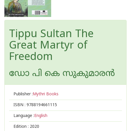
Tippu Sultan The
Great Martyr of
Freedom
ഡോ പി കെ സുകുമാര‌ന്‍
Publisher :
Mythri Books
ISBN :
9788194661115
Language :
English
Edition :
2020