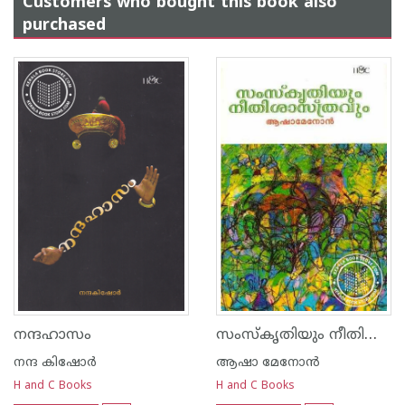
Customers who bought this book also
purchased
സംസ്കൃതിയും നീതിശാസ്ത്രവും
നന്ദഹാസം
നന്ദ‌ കിഷോര്‍
ആഷാ മേനോന്‍
H and C Books
H and C Books