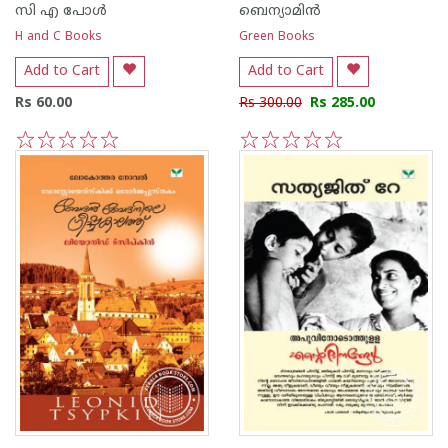
സി എ പോള്‍
ബെന്യാമിന്‍
H and C Books
Green Books
Add to Cart
Add to Cart
Rs 60.00
Rs 300.00
Rs 285.00
1
2
3
4
5
1
2
3
4
5