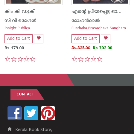
എന്റെ പ്രിയപ്പെട്ട ഓഷോ ഫലിതങ്ങള്‍
കിം കി ഡുക്
സി വി രമേശന്‍
മോഹന്‍ലാല്‍
Insight Publica
Pusthaka Prasadhaka Sangham
Add to Cart
Add to Cart
Rs 179.00
Rs 325.00
Rs 302.00
1
2
3
4
5
1
2
3
4
5
CONTACT
Kerala Book Store,