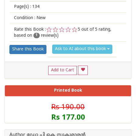
Page(s) :
134
Condition : New
Rate this Book :
5
out of 5 rating,
based on
review(s)
1
2
3
4
5
1
Ask to AI about this book
Share this Book
Add to Cart
Printed Book
Rs 190.00
Rs 177.00
Author ഡോ പി കെ സുകുമാര‌ന്‍