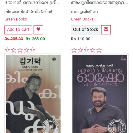
ബേദ‌ന്‍ ബേദനിലെ ഗ്രീഷ്മകാലത്ത്
അപുവിനോടൊത്തുള്ള എന്റെ ദിനങ്ങള്‍
ലിയോനിഡ് ട്സിപ്കിന്‍
സത്യജിത് റേ
Green Books
Green Books
Add to Cart
Out of Stock
Rs 285.00
Rs 265.00
Rs 110.00
1
2
3
4
5
1
2
3
4
5