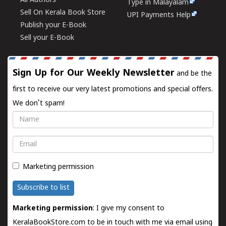
All Authors
Type in Malayalam
Sell On Kerala Book Store
UPI Payments Help
Publish your E-Book
Sell your E-Book
Sign Up for Our Weekly Newsletter
and be the
first to receive our very latest promotions and special offers.
We don't spam!
Name
Email
Marketing permission
Subscribe to list
Marketing permission
: I give my consent to
KeralaBookStore.com to be in touch with me via email using