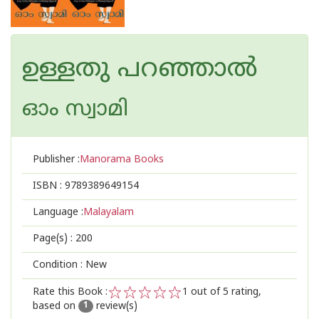
ഉള്ളതു പറഞ്ഞാൽ
ഓം സ്വാമി
Publisher :
Manorama Books
ISBN :
9789389649154
Language :
Malayalam
Page(s) :
200
Condition : New
Rate this Book :
1
out of 5 rating,
based on
review(s)
1
2
3
4
5
1