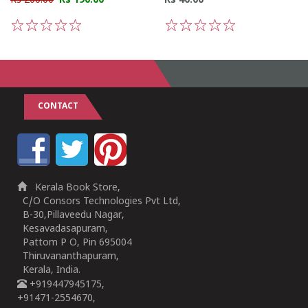
Rs 200.00
Rs 190.00
Rs 40.00
1
2
3
4
5
1
2
3
4
5
CONTACT
Kerala Book Store,
C/O Consors Technologies Pvt Ltd,
B-30,Pillaveedu Nagar,
Kesavadasapuram,
Pattom P O, Pin 695004
Thiruvananthapuram,
Kerala, India.
+919447945175,
+91471-2554670,