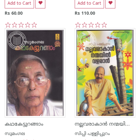
Add to Cart
Add to Cart
Rs 60.00
Rs 110.00
1
2
3
4
5
1
2
3
4
5
നല്ലവരാകാന്‍ നന്മയില്‍ വളരാന്‍
കഥകേട്ടുറങ്ങാം
സുമംഗല
സിപ്പി പള്ളിപ്പുറം