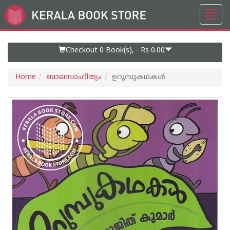
Toggl
Go
navig
to
Home
Page
Checkout 0
Book(s), -
Rs 0.00
Home
ബാലസാഹിത്യം
ഉറുമ്പുകഥകൾ