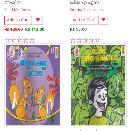
അഷിത
പ്രിയ എ എസ്
Read Me Books
Poorna Publications
Add to Cart
Add to Cart
Rs 120.00
Rs 113.00
Rs 95.00
1
2
3
4
5
1
2
3
4
5