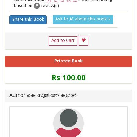
based on
review(s)
1
2
3
4
5
9
Ask to AI about this book
Share this Book
Add to Cart
Printed Book
Price
Rs 100.00
of
this
Book
Author കെ സുജിത്ത് കുമാര്‍
is