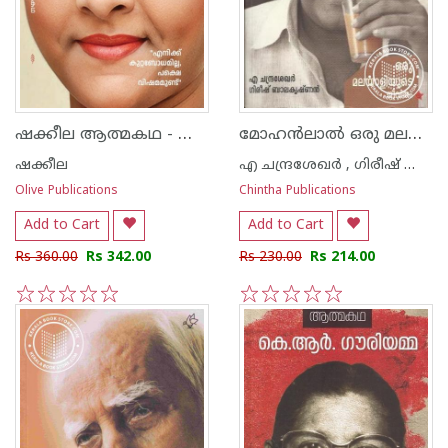
ഷക്കീല ആത്മകഥ - ഷക്കീല
മോഹ‌ന്‍ലാല്‍ ഒരു മലയാളിയുടെ ജീവിതം
ഷക്കീല
എ ചന്ദ്രശേഖര്‍ , ഗിരീഷ് ബാലകൃഷ്ണന്‍
Olive Publications
Chintha Publications
Add to Cart
Add to Cart
Rs 360.00
Rs 342.00
Rs 230.00
Rs 214.00
1
2
3
4
5
1
2
3
4
5