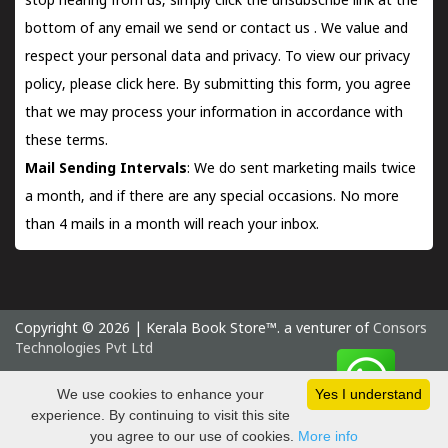
stop hearing from us, simply click the unsubscribe link at the
bottom of any email we send or
contact us
. We value and
respect your personal data and privacy. To view our privacy
policy, please
click here.
By submitting this form, you agree
that we may process your information in accordance with
these terms.
Mail Sending Intervals
: We do sent marketing mails twice
a month, and if there are any special occasions. No more
than 4 mails in a month will reach your inbox.
Copyright © 2026 | Kerala Book Store™. a venturer of
Consors
Technologies Pvt Ltd
Saturday 8 August, 2026 IST
We use cookies to enhance your
Yes I understand
experience. By continuing to visit this site
you agree to our use of cookies.
More info