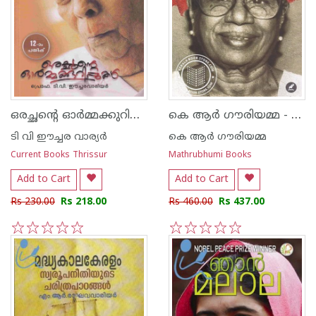
ഒരച്ഛന്റെ ഓര്‍മ്മക്കുറിപ്പുകള്‍
കെ ആര്‍ ഗൗരിയമ്മ - ആത്മകഥ
ടി വി ഈച്ചര വാര്യര്‍
കെ ആര്‍ ഗൗരിയമ്മ
Current Books Thrissur
Mathrubhumi Books
Add to Cart
Add to Cart
Rs 230.00
Rs 218.00
Rs 460.00
Rs 437.00
1
2
3
4
5
1
2
3
4
5