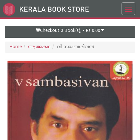
Toggl
Go
navig
to
Home
Page
Checkout 0
Book(s), -
Rs 0.00
Home
ആത്മകഥ
വി സാംബശിവന്‍