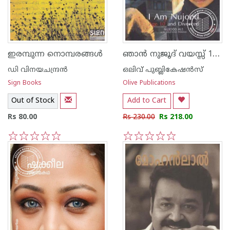
ഞാന്‍ നുജൂദ് വയസ്സ് 10 വിവാഹ മോചിത
ഇരമ്പുന്ന നൊമ്പരങ്ങള്‍‌
ഡി വിനയചന്ദ്രന്‍
ഒലിവ് പുബ്ലികേഷ‌ന്‍സ്
Sign Books
Olive Publications
Out of Stock
Add to Cart
Rs 80.00
Rs 230.00
Rs 218.00
1
2
3
4
5
1
2
3
4
5