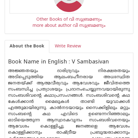
Other Books of വി സുബ്രമണ്യം
more about author വി സുബ്രമണ്യം
About the Book
Write Review
Book Name in English : V Sambasivan
അജ്ഞതയും ദാരിദ്ര്യവും നിരക്ഷരതയും
അടിപ്പെടുത്തിയ ആലംബഹീനരായ അധഃസ്ഥിത
ജനതയ്ക്ക് ആത്മവീര്യവും ആവേശവും ജീവിതത്തെ
സംബന്ധിച്ച പ്രത്യാശയും പ്രദാനംചെയ്യുന്നവയായിരുന്നു
സാംബശിവന്റെ കഥാപ്രസംഗങ്ങള്‍. സാംബശിവന്റെ കഥ
കേള്‍ക്കാന്‍ മൈലുകള്‍ താണ്ടി യുവാക്കള്‍
എത്തുമായിരുന്നു. കാല്‍നടയായും സൈക്കിളിലും മറ്റും
സാംബന്റെ കഥ എവിടെ ഉണ്ടെന്നറിഞ്ഞാലും
ഓടിയെത്തുന്ന ആസ്വാദകവൃന്ദം സാംബശിവനെയും
ആവേശം കൊള്ളിച്ചു. ജനങ്ങളെ ആവേശം
കൊള്ളിക്കാനും രാഷ്ട്രീയ പ്രബുദ്ധരാക്കാനും