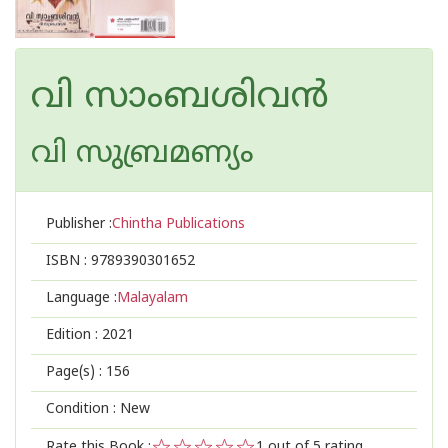
വി സാംബശിവന്‍
വി സുബ്രമണ്യം
Publisher :
Chintha Publications
ISBN :
9789390301652
Language :
Malayalam
Edition :
2021
Page(s) :
156
Condition : New
Rate this Book :
1
out of 5 rating,