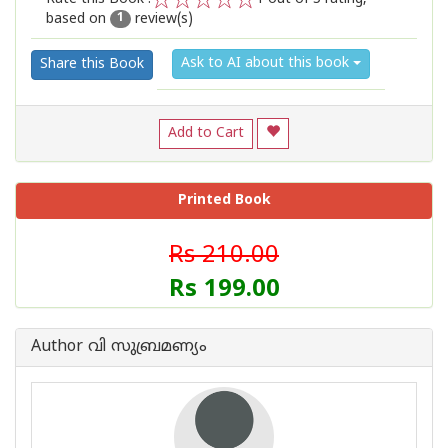
based on
review(s)
1
2
3
4
5
1
Ask to AI about this book
Share this Book
Add to Cart
Printed Book
Rs 210.00
Rs 199.00
Author വി സുബ്രമണ്യം