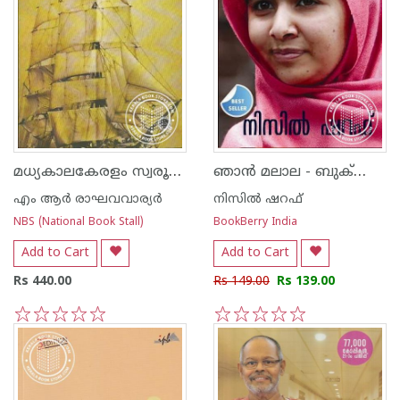
മധ്യകാലകേരളം സ്വരൂപനീതിയുടെ ചരിത്ര പാഠങ്ങള്‍
ഞാ‌ന്‍ മലാല - ബുക്‍ബെറി എഡിഷന്‍ -
എം ആര്‍ രാഘവവാര്യര്‍
നിസില്‍ ഷറഫ്
NBS (National Book Stall)
BookBerry India
Add to Cart
Add to Cart
Rs 440.00
Rs 149.00
Rs 139.00
1
2
3
4
5
1
2
3
4
5