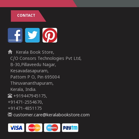
CONTACT
Kerala Book Store,
C/O Consors Technologies Pvt Ltd,
B-30,Pillaveedu Nagar,
Kesavadasapuram,
Pattom P O, Pin 695004
Thiruvananthapuram,
Kerala, India.
+919447945175,
+91471-2554670,
+91471-4851175
customer.care@keralabookstore.com