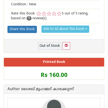
Condition : New
Rate this Book :
5
out of 5 rating,
based on
review(s)
1
2
3
4
5
1
Ask to AI about this book
Share this Book
Out of Stock
Printed Book
Price
Rs 160.00
of
this
Book
Author ശൈഖ് മുഹമ്മദ് കാരക്കുന്ന്
is