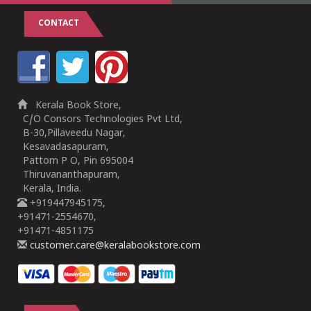
CONTACT
Kerala Book Store,
C/O Consors Technologies Pvt Ltd,
B-30,Pillaveedu Nagar,
Kesavadasapuram,
Pattom P O, Pin 695004
Thiruvananthapuram,
Kerala, India.
+919447945175,
+91471-2554670,
+91471-4851175
customer.care@keralabookstore.com