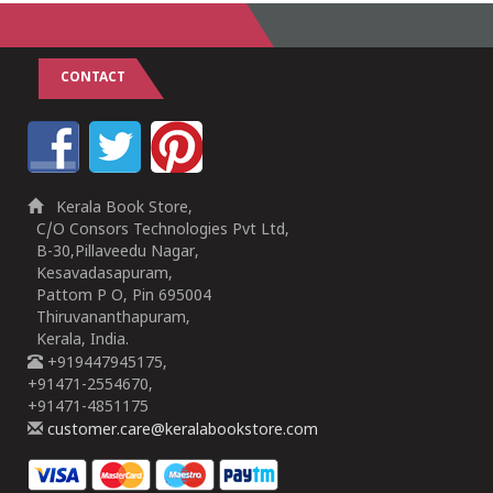
CONTACT
Kerala Book Store,
C/O Consors Technologies Pvt Ltd,
B-30,Pillaveedu Nagar,
Kesavadasapuram,
Pattom P O, Pin 695004
Thiruvananthapuram,
Kerala, India.
+919447945175,
+91471-2554670,
+91471-4851175
customer.care@keralabookstore.com