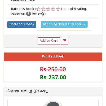
Condition : New
Rate this Book :
1
out of 5 rating,
based on
review(s)
1
2
3
4
5
1
Ask to AI about this book
Share this Book
Add to Cart
Printed Book
Rs 250.00
Rs 237.00
Author വെച്ചൂച്ചിറ മധു