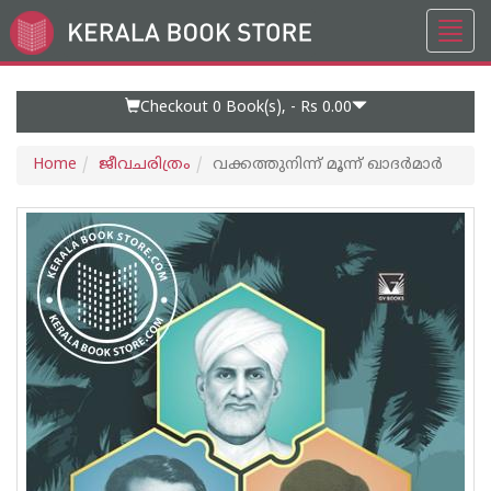
Toggl
Go
navig
to
Home
Page
Checkout 0
Book(s), -
Rs 0.00
Home
ജീവചരിത്രം
വക്കത്തുനിന്ന് മൂന്ന് ഖാദർമാർ