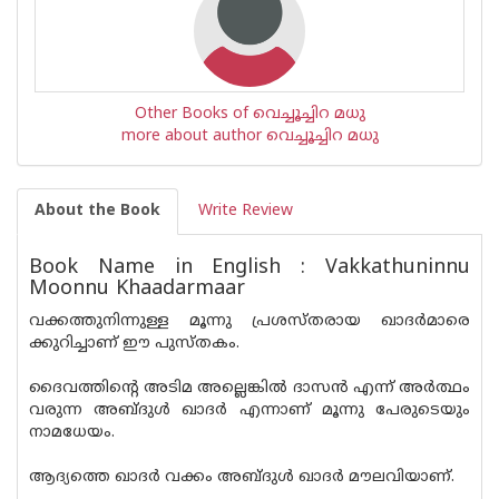
Other Books of വെച്ചൂച്ചിറ മധു
more about author വെച്ചൂച്ചിറ മധു
About the Book
Write Review
Book Name in English : Vakkathuninnu
Moonnu Khaadarmaar
വക്കത്തുനിന്നുള്ള മൂന്നു പ്രശസ്‌തരായ ഖാദർമാരെ
ക്കുറിച്ചാണ് ഈ പുസ്‌തകം.
ദൈവത്തിന്റെ അടിമ അല്ലെങ്കിൽ ദാസൻ എന്ന് അർത്ഥം
വരുന്ന അബ്ദുൾ ഖാദർ എന്നാണ് മൂന്നു പേരുടെയും
നാമധേയം.
ആദ്യത്തെ ഖാദർ വക്കം അബ്ദുൾ ഖാദർ മൗലവിയാണ്.