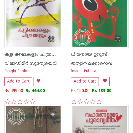
കുട്ടിക്കഥകളും ചിത്രങ്ങളും
ധീരനായ ഉറുമ്പ്
വിലാഡിമിര്‍ സുത്യേയെവ്
തത്യാന മക്കാറൊവ
Insight Publica
Insight Publica
Add to Cart
Add to Cart
Rs 499.00
Rs 464.00
Rs 150.00
Rs 139.00
1
2
3
4
5
1
2
3
4
5