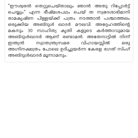
“ഈശ്വരൻ തെറ്റുചെയ്‌താലും ഞാൻ അതു റിപ്പോർട്ട്
ചെയ്യും“ എന്ന ഭീഷ്മശപഥം ചെയ്‌ ത സ്വദേശാഭിമാനി
രാമകൃഷ്‌ണ പിള്ളയ്ക്ക് പത്രം നടത്താൻ പശ്ചാത്തലം
ഒരുക്കിയ അബ്ദുൾ ഖാദർ മൗലവി. അദ്ദേഹത്തിൻ്റെ
മകനും 30 സാഹിത്യ കൃതി കളുടെ കർത്താവുമായ
അബ്ദുൾഖാദർ ആണ് രണ്ടാമൻ. അതേനാട്ടിൽ നിന്ന്
ഇന്ത്യൻ സ്വാതന്ത്ര്യസമര വിഹായസ്സിൽ ഒരു
അഗ്നിനക്ഷത്രം പോലെ ഉദിച്ചുയർന്ന കേരള ഭഗത് സിംഗ്
അബ്ദുൾഖാദർ മൂന്നാമനും.