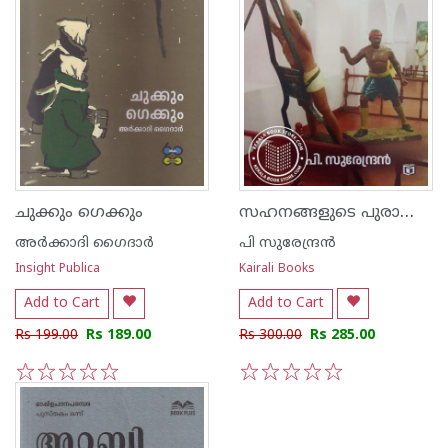
സഹനങ്ങളുടെ പുരാവൃത്തം
ചുക്കും ഗെക്കും
അര്‍ക്കാദി ഗൈദാര്‍
പി സുരേന്ദ്രന്‍
Insight Publica
Kairali Books
Add to Cart
Add to Cart
Rs 199.00
Rs 189.00
Rs 300.00
Rs 285.00
1
2
3
4
5
1
2
3
4
5