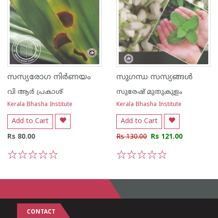
സസ്യരോഗ നിര്‍ണയം
സുഗന്ധ സസ്യങ്ങള്‍
വി ആര്‍ പ്രകാശ്
സുരേഷ് മുതുകുളം
Kerala Bhasha Institute
Kerala Bhasha Institute
Add to Cart
Add to Cart
Rs 80.00
Rs 130.00
Rs 121.00
1
2
3
4
5
1
2
3
4
5
CONTACT