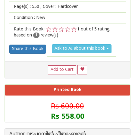
Page(s) :
550
, Cover : Hardcover
Condition : New
Rate this Book :
1
out of 5 rating,
based on
review(s)
1
2
3
4
5
1
Ask to AI about this book
Share this Book
Add to Cart
Printed Book
Rs 600.00
Rs 558.00
Author വട്ടപ്പറമ്പില്‍ പീതാംബരന്‍