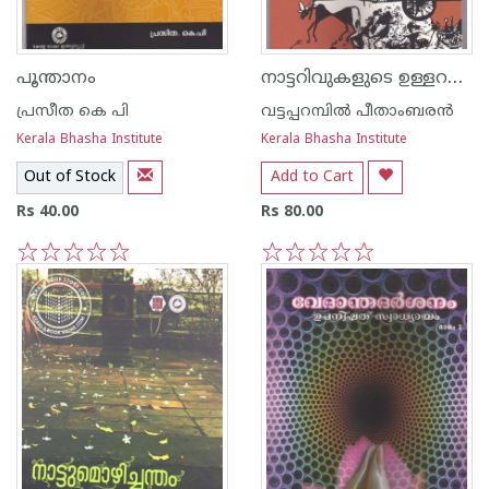
നാട്ടറിവുകളുടെ ഉള്ളറകളിലേക്ക്
പൂന്താനം
പ്രസീത കെ പി
വട്ടപ്പറമ്പില്‍ പീതാംബരന്‍
Kerala Bhasha Institute
Kerala Bhasha Institute
Out of Stock
Add to Cart
Rs 40.00
Rs 80.00
1
2
3
4
5
1
2
3
4
5