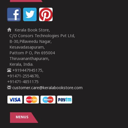
Kerala Book Store,
C/O Consors Technologies Pvt Ltd,
B-30,Pillaveedu Nagar,
Kesavadasapuram,
Pattom P O, Pin 695004
Thiruvananthapuram,
Kerala, India.
+919447945175,
+91471-2554670,
+91471-4851175
customer.care@keralabookstore.com
MENUS