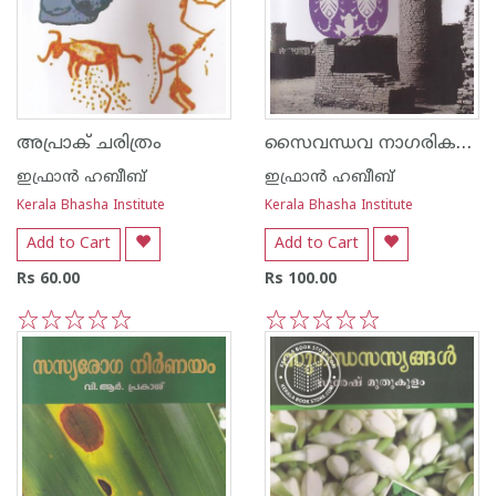
സൈവന്ധവ നാഗരികത - 2
അപ്രാക് ചരിത്രം
ഇഫ്രാന്‍ ഹബീബ്
ഇഫ്രാന്‍ ഹബീബ്
Kerala Bhasha Institute
Kerala Bhasha Institute
Add to Cart
Add to Cart
Rs 60.00
Rs 100.00
1
2
3
4
5
1
2
3
4
5