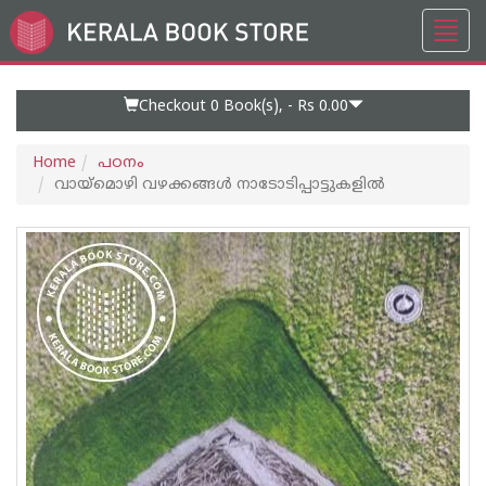
Toggl
Go
navig
to
Home
Page
Checkout 0
Book(s), -
Rs 0.00
Home
പഠനം
വായ്മൊഴി വഴക്കങ്ങള്‍ നാടോടിപ്പാട്ടുകളില്‍