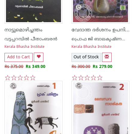
വേദാന്ത ദര്‍ശനം ഉപനിഷത്ത് സ്വാധ്യായം - ഭാഗം - 2
നാട്ടുമൊഴിച്ചന്തം
വട്ടപ്പറമ്പില്‍ പീതാംബരന്‍
പ്രൊഫ ജി ബാലകൃഷ്ണന്‍ നായര്‍
Kerala Bhasha Institute
Kerala Bhasha Institute
Add to Cart
Out of Stock
Rs 375.00
Rs 349.00
Rs 300.00
Rs 279.00
1
2
3
4
5
1
2
3
4
5