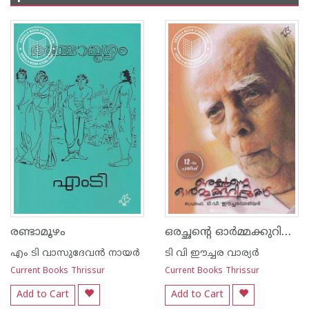
ഒരച്ഛന്റെ ഓര്‍മ്മക്കുറിപ്പുകള്‍
രണ്ടാമൂഴം
എം ടി വാസുദേവന്‍ നായര്‍
ടി വി ഈച്ചര വാര്യര്‍
Current Books Thrissur
Current Books Thrissur
Add to Cart
Add to Cart