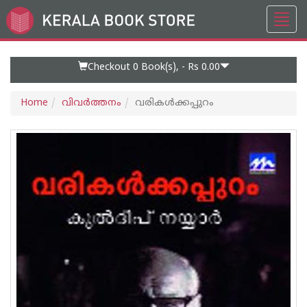
Toggl
Go
navig
to
Home
Page
Checkout 0
Book(s), -
Rs 0.00
Home
വിവര്‍ത്തനം
വരികള്‍ക്കപ്പുറം