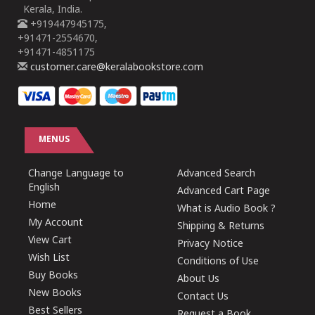
Kerala, India.
+919447945175,
+91471-2554670,
+91471-4851175
customer.care@keralabookstore.com
MENUS
Change Language to
Advanced Search
English
Advanced Cart Page
Home
What is Audio Book ?
My Account
Shipping & Returns
View Cart
Privacy Notice
Wish List
Conditions of Use
Buy Books
About Us
New Books
Contact Us
Best Sellers
Request a Book