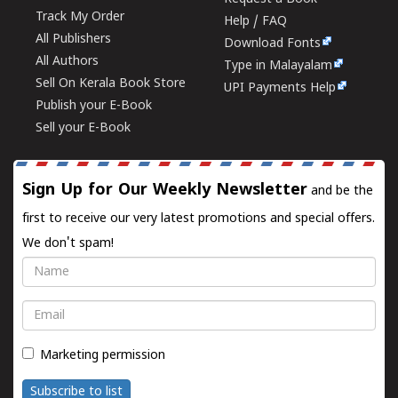
Track My Order
Help / FAQ
All Publishers
Download Fonts
All Authors
Type in Malayalam
Sell On Kerala Book Store
UPI Payments Help
Publish your E-Book
Sell your E-Book
Sign Up for Our Weekly Newsletter
and be the
first to receive our very latest promotions and special offers.
We don't spam!
Name
Email
Marketing permission
Subscribe to list