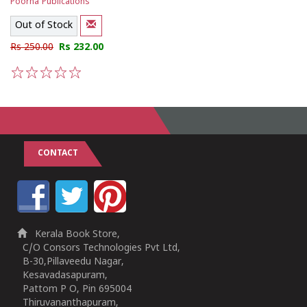
Poorna Publications
Out of Stock
Rs 250.00
Rs 232.00
1
2
3
4
5
CONTACT
Kerala Book Store,
C/O Consors Technologies Pvt Ltd,
B-30,Pillaveedu Nagar,
Kesavadasapuram,
Pattom P O, Pin 695004
Thiruvananthapuram,