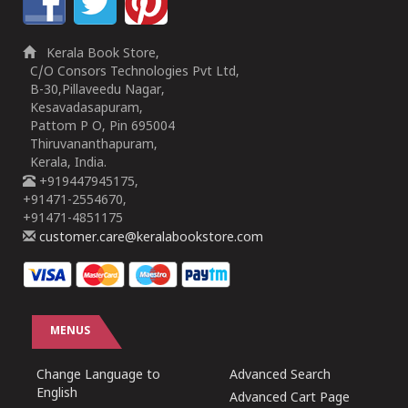
Kerala Book Store,
C/O Consors Technologies Pvt Ltd,
B-30,Pillaveedu Nagar,
Kesavadasapuram,
Pattom P O, Pin 695004
Thiruvananthapuram,
Kerala, India.
+919447945175,
+91471-2554670,
+91471-4851175
customer.care@keralabookstore.com
MENUS
Change Language to
Advanced Search
English
Advanced Cart Page