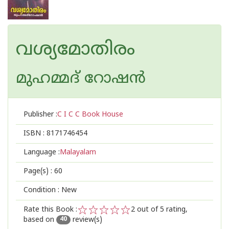
വശ്യമോതിരം
മുഹമ്മദ് റോഷന്‍
Publisher :
C I C C Book House
ISBN :
8171746454
Language :
Malayalam
Page(s) :
60
Condition : New
Rate this Book :
2
out of 5 rating,
based on
review(s)
1
2
3
4
5
40