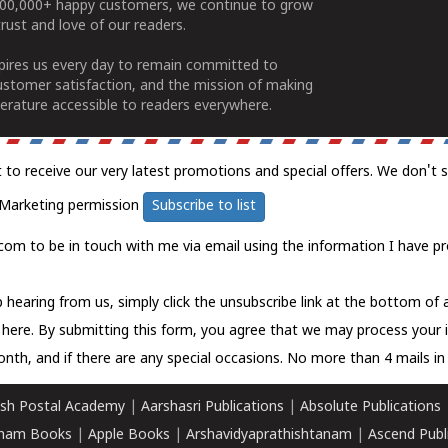
100,000+ happy customers, we continue to grow
rust and love of our readers.
spires us every day to remain committed to
ustomer satisfaction, and the mission of making
erature accessible to readers everywhere.
t to receive our very latest promotions and special offers. We don't 
Marketing permission
Subscribe to list
com to be in touch with me via email using the information I have pr
 hearing from us, simply click the unsubscribe link at the bottom of
k here.
By submitting this form, you agree that we may process your 
nth, and if there are any special occasions. No more than 4 mails in 
sh Postal Academy
|
Aarshasri Publications
|
Absolute Publications
ham Books
|
Apple Books
|
Arshavidyaprathishtanam
|
Ascend Publ