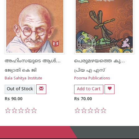
അഹിംസയുടെ ആള്‍രൂപം
പെരുമഴയത്തെ കുഞ്ഞിതളുകള്‍
ജ്യോതി കെ ജി
പ്രിയ എ എസ്
Bala Sahitya Institute
Poorna Publications
Out of Stock
Add to Cart
Rs 90.00
Rs 70.00
1
2
3
4
5
1
2
3
4
5