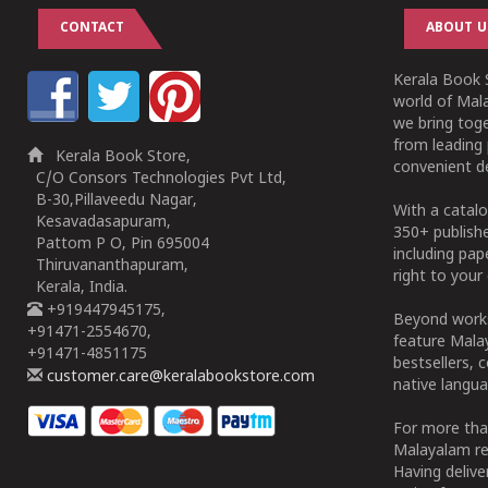
CONTACT
ABOUT U
Kerala Book S
world of Mala
we bring tog
from leading 
Kerala Book Store,
convenient de
C/O Consors Technologies Pvt Ltd,
B-30,Pillaveedu Nagar,
With a catalo
Kesavadasapuram,
350+ publish
Pattom P O, Pin 695004
including pa
Thiruvananthapuram,
right to your 
Kerala, India.
+919447945175,
Beyond works
+91471-2554670,
feature Malay
+91471-4851175
bestsellers, 
customer.care@keralabookstore.com
native langua
For more tha
Malayalam re
Having deliv