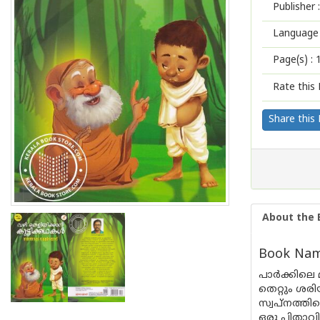
Publisher :
Language 
Page(s) :
Rate this 
Share this
About the 
Book Name
പാർക്കിലെ 
തെറ്റും ശരി
സ്വപ്നത്തി
ഒരു പിതാവിന