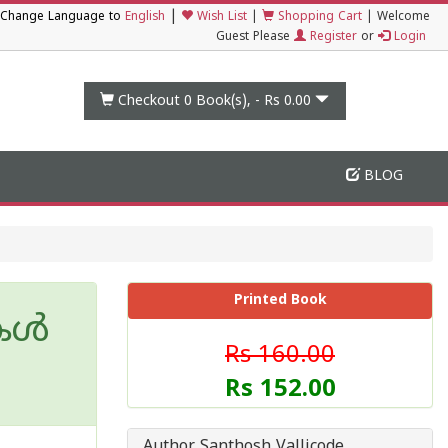
|
Change Language to
English
Wish List
|
Shopping Cart
|
Welcome
Guest Please
Register
or
Login
Checkout 0
Book(s), -
Rs 0.00
BLOG
Printed Book
ഥകൾ
Rs 160.00
Rs 152.00
Author Santhosh Vallicode