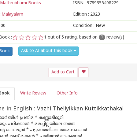
Mathrubhumi Books
ISBN :
9789355498229
:
Malayalam
Edition :
2023
100
Condition : New
Book :
1
out of 5 rating, based on
review(s)
1
1
2
3
4
5
Ask to AI about this book
 Book
Add to Cart
Book
Write Review
Other Info
 in English : Vazhi Theliyikkan Kuttikkathakal
മാർബിൾ പ്രതിമ * കണ്ണാടിമുറി
യും പഠിക്കാൻ * മരച്ചില്ലയിലെ തത്ത
ന്റെ പൊരുൾ * പട്ടണത്തിലെ താമസക്കാർ
്റെ രണ്ട് മക്കൾ * പതിനേഴ് ഒട്ടകങ്ങൾ