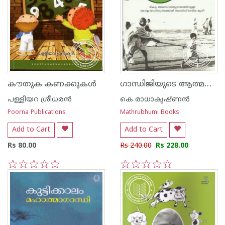
ഗാന്ധിജിയുടെ ആത്മകഥ കുട്ടികള്‍ക്ക്‌
കൗതുക കണക്കുകള്‍
പള്ളിയറ ശ്രീധര‌ന്‍
കെ രാധാകൃഷ്ണന്‍
Poorna Publications
Mathrubhumi Books
Add to Cart
Add to Cart
Rs 80.00
Rs 240.00
Rs 228.00
1
2
3
4
5
1
2
3
4
5