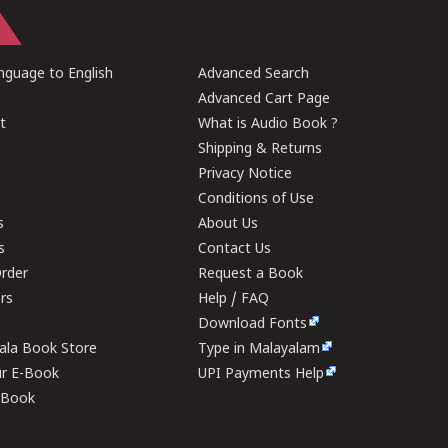
guage to English
Advanced Search
Advanced Cart Page
t
What is Audio Book ?
Shipping & Returns
Privacy Notice
Conditions of Use
s
About Us
s
Contact Us
rder
Request a Book
ers
Help / FAQ
Download Fonts
rala Book Store
Type in Malayalam
ur E-Book
UPI Payments Help
E-Book