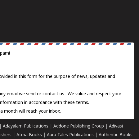
spam!
ovided in this form for the purpose of news, updates and
 any email we send or
contact us
. We value and respect your
information in accordance with these terms.
a month will reach your inbox.
|
Adayalam Publications
|
Addone Publishing Group
|
Adivasi
ishers
|
Atma Books
|
Aura Tales Publications
|
Authentic Books