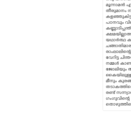
മൂന്നാമൻ എ
തീരുമാനം നട
കളഞ്ഞുകിട്
പഠനവും വിജ
കണ്ണാടിപ്പന
ക്ഷമയില്ലാ
യഥാർത്ഥ കൂട
ചങ്ങാതിമാര
രാംലാലിന്റെ
വേറിട്ട ചി
നമ്മൾ കാണാ
ജോലിയും അ
കൈയിലുള്ളത
മീനും കുരങ
തടാകത്തില
രണ്ട് സന്ന
ഗംഗുവിന്റെ 
തൊഴുത്തില