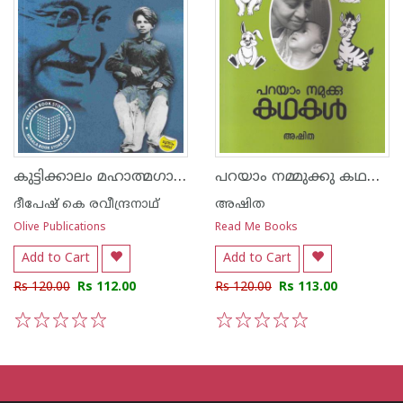
കുട്ടിക്കാലം മഹാത്മഗാന്ധി
പറയാം നമ്മുക്കു കഥകള്‍
ദീപേഷ് കെ രവീന്ദ്രനാഥ്
അഷിത
Olive Publications
Read Me Books
Add to Cart
Add to Cart
Rs 120.00
Rs 112.00
Rs 120.00
Rs 113.00
1
2
3
4
5
1
2
3
4
5