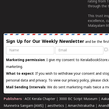
rating from 
through the t
This trust in
excellence, c
Malayalam lit
Sign Up for Our Weekly Newsletter
and be the firs
Name
Email
Marketing permission
: I give my consent to KeralaBookStore.
marketing.
What to expect
: If you wish to withdraw your consent and stop
personal data and privacy. To view our privacy policy, please
clic
Mail Sending Intervals
: We do sent marketing mails twice a mo
Publishers
:
AOI Kerala Chapter
|
3000 BC Script Museum
|
Aaka
Munnetra Sangam (AMS)
|
aesthetics
|
Amarchitrakatha
|
Anand