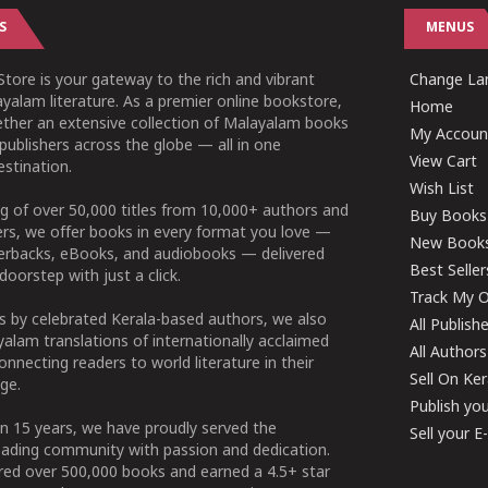
S
MENUS
tore is your gateway to the rich and vibrant
Change Lan
yalam literature. As a premier online bookstore,
Home
ether an extensive collection of Malayalam books
My Accoun
publishers across the globe — all in one
View Cart
stination.
Wish List
g of over 50,000 titles from 10,000+ authors and
Buy Books
ers, we offer books in every format you love —
New Book
perbacks, eBooks, and audiobooks — delivered
Best Seller
doorstep with just a click.
Track My O
 by celebrated Kerala-based authors, we also
All Publish
alam translations of internationally acclaimed
All Authors
connecting readers to world literature in their
Sell On Ke
ge.
Publish yo
n 15 years, we have proudly served the
Sell your 
ading community with passion and dedication.
ered over 500,000 books and earned a 4.5+ star