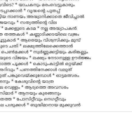
വിടെ? * യാചകനും മരംവെട്ടുകാരും
പ്പാക്കാൻ * വൃദ്ധൻ്റെ പുതപ്പ്
ടിയ നാണയം അദ്ധ്വാനിക്കാതെ ജീവിച്ചാൽ
യവും * സത്യത്തിന്റെ വില
്ത് * മക്കളുടെ കടമ * നല്ല അദ്ധ്യാപകൻ
ത്ത തത്തകൾ * കണ്ണാടിക്കടയിലെ വജ്രം
്ടുകാർ * ആരെയും വിശ്വസിക്കും മുമ്പ്
ുടെ ചതി * ലക്ഷ്യത്തിലേക്കെത്താൻ
 പെൺമക്കൾ * സ്വർണ്ണക്കട്ടിയും കരിങ്കല്ലും
ന്തയുടെ വിജയം * ലക്ഷ്യം നേടാനുള്ള ഊർജ്ജം
ത്ത പൂക്കൾ * കൊടുംകാട്ടിൽ ഒറ്റയ്ക്ക്
റിവും * പണത്തിനേക്കാൾ വലുത്
് പങ്കുവെയ്ക്കുമ്പോൾ * ഓട്ടമത്സരം
്ങനും * കേശുവിൻ്റെ യാത്ര
െ വെള്ളം * ആദ്യത്തെ അവസരം
്യാസിമാർ * ആനയും കുരങ്ങനും
തത്ത * പോസിറ്റീവും നെഗറ്റീവും
െ പശുക്കൾ * ബുദ്ധിമാനായ മുക്കുവൻ