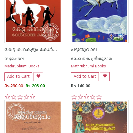
കേട്ട കഥകളും കേള്‍ക്കാത്ത കഥകളും
പട്ടുതൂവാല
സുമംഗല
ഡോ കെ ശ്രീകുമാര്‍
Mathrubhumi Books
Mathrubhumi Books
Add to Cart
Add to Cart
Rs 230.00
Rs 205.00
Rs 140.00
1
2
3
4
5
1
2
3
4
5