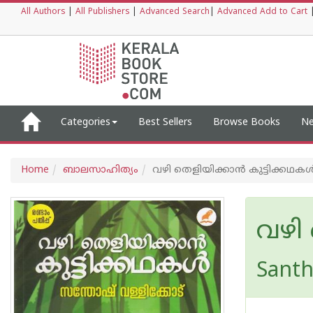
All Authors
|
All Publishers
|
Advanced Search
|
Advanced Add to Cart
Categories
Best Sellers
Browse Books
Ne
Home
ബാലസാഹിത്യം
വഴി തെളിയിക്കാൻ കുട്ടിക്കഥക
വഴി
Santh