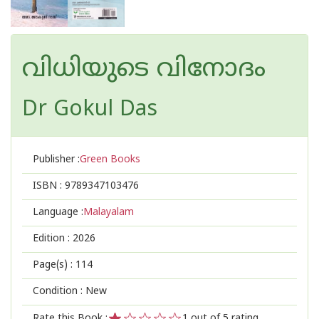
വിധിയുടെ വിനോദം
Dr Gokul Das
Publisher :
Green Books
ISBN :
9789347103476
Language :
Malayalam
Edition :
2026
Page(s) :
114
Condition : New
Rate this Book :
1
out of 5 rating,