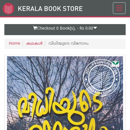
Toggl
Go
navig
to
Home
Page
Checkout 0
Book(s), -
Rs 0.00
Home
കഥകള്‍
വിധിയുടെ വിനോദം