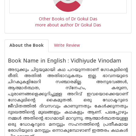
Other Books of Dr Gokul Das
more about author Dr Gokul Das
About the Book
Write Review
Book Name in English : Vidhiyude Vinodam
അടുക്കും ചിട്ടയുമായി കഥ പറയുന്നതാണ് ഗോകുലിൻ്റെ
രീതി. അതിൽ അതിഭാവുകത്വം ഇല്ല. ഭാവനയുടെ
ചിറകുകളിലേറി സഞ്ചാരമില്ല. അനുഭവങ്ങൾ,
ആത്മാർത്ഥത, സ്നേഹം, കരുണ,
പുരാണങ്ങളെക്കുറിച്ചുള്ള അറിവ് ഇവയൊക്കെയാണ്
ഗോകുലിൻ്റെ കൈമുതൽ. ഒരു ഡോക്ടറുടെ
ജീവിതത്തിൽ ദിവസവും കാണുന്നതും കേൾക്കുന്നതും
ദുഃഖത്തിന്റെ മുഖങ്ങളും കഥകളും ആണ്. പലപ്പോഴും
നമ്മൾ അതിന്റെ ഭാഗമായി മാറുന്നു. ആത്മാർത്ഥതയുള്ള
ഒരു ഡോക്ടറുടെ മനസ്സും സഹനത്തിൻ്റെ പ്രതീകമായ
രോഗിയുടെ മനസ്സും ഒന്നാകുമ്പോഴാണ് ഇത്തരം കഥകൾ