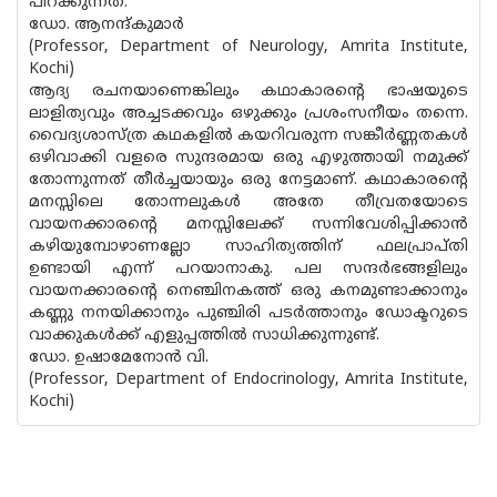
പിറക്കുന്നത്.
ഡോ. ആനന്ദ്‌കുമാർ
(Professor, Department of Neurology, Amrita Institute,
Kochi)
ആദ്യ രചനയാണെങ്കിലും കഥാകാരൻ്റെ ഭാഷയുടെ
ലാളിത്യവും അച്ചടക്കവും ഒഴുക്കും പ്രശംസനീയം തന്നെ.
വൈദ്യശാസ്ത്ര കഥകളിൽ കയറിവരുന്ന സങ്കീർണ്ണതകൾ
ഒഴിവാക്കി വളരെ സുന്ദരമായ ഒരു എഴുത്തായി നമുക്ക്
തോന്നുന്നത് തീർച്ചയായും ഒരു നേട്ടമാണ്. കഥാകാരൻ്റെ
മനസ്സിലെ തോന്നലുകൾ അതേ തീവ്രതയോടെ
വായനക്കാരന്റെ മനസ്സിലേക്ക് സന്നിവേശിപ്പിക്കാൻ
കഴിയുമ്പോഴാണല്ലോ സാഹിത്യത്തിന് ഫലപ്രാപ്തി
ഉണ്ടായി എന്ന് പറയാനാകു. പല സന്ദർഭങ്ങളിലും
വായനക്കാരൻ്റെ നെഞ്ചിനകത്ത് ഒരു കനമുണ്ടാക്കാനും
കണ്ണു നനയിക്കാനും പുഞ്ചിരി പടർത്താനും ഡോക്ടറുടെ
വാക്കുകൾക്ക് എളുപ്പത്തിൽ സാധിക്കുന്നുണ്ട്.
ഡോ. ഉഷാമേനോൻ വി.
(Professor, Department of Endocrinology, Amrita Institute,
Kochi)