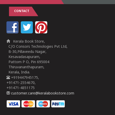
CONTACT
Kerala Book Store,
C/O Consors Technologies Pvt Ltd,
B-30,Pillaveedu Nagar,
Kesavadasapuram,
Pattom P O, Pin 695004
Thiruvananthapuram,
Kerala, India.
+919447945175,
+91471-2554670,
+91471-4851175
customer.care@keralabookstore.com