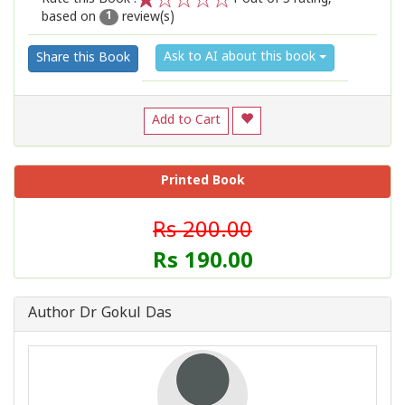
based on
review(s)
1
2
3
4
5
1
Ask to AI about this book
Share this Book
Add to Cart
Printed Book
Rs 200.00
Rs 190.00
Author Dr Gokul Das