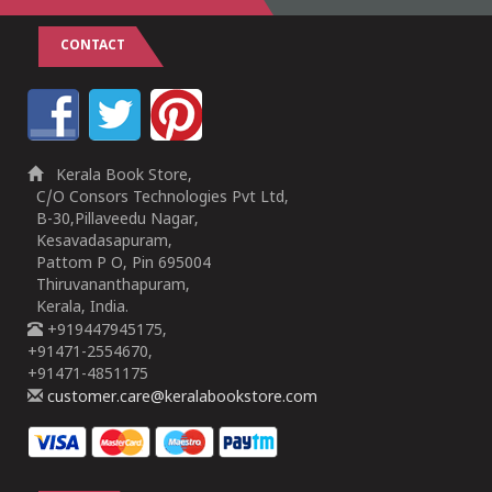
CONTACT
Kerala Book Store,
C/O Consors Technologies Pvt Ltd,
B-30,Pillaveedu Nagar,
Kesavadasapuram,
Pattom P O, Pin 695004
Thiruvananthapuram,
Kerala, India.
+919447945175,
+91471-2554670,
+91471-4851175
customer.care@keralabookstore.com