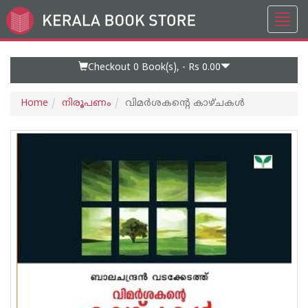
Toggl
Go
navig
to
Home
Page
Checkout 0
Book(s), -
Rs 0.00
Home
നിരൂപണം
വിമര്‍ശകന്റെ കാഴ്ചകള്‍