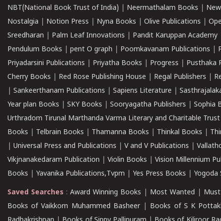
NBT(National Book Trust of India)
|
Neermathalam Books
|
New
Nostalgia
|
Notion Press
|
Nyna Books
|
Olive Publications
|
Ope
Sreedharan
|
Palm Leaf Innovations
|
Pandit Karuppan Academy
Pendulum Books
|
pent O graph
|
Poomkavanam Publications
|
Priyadarsini Publications
|
Priyatha Books
|
Progress
|
Pusthaka 
Cherry Books
|
Red Rose Publishing House
|
Regal Publishers
|
R
|
Sankeerthanam Publications
|
Sapiens Literature
|
Sasthrajala
Year plan Books
|
SKY Books
|
Sooryagatha Publishers
|
Sophia 
Urthradom Tirunal Marthanda Varma Literary and Charitable Trust
Books
|
Telbrain Books
|
Thamanna Books
|
Thinkal Books
|
Th
|
Universal Press and Publications
|
V and V Publications
|
Vallath
Vikjnanakedaram Publication
|
Violin Books
|
Vision Millennium Pu
Books
|
Yavanika Publications,Tvpm
|
Yes Press Books
|
Yogoda S
Saved Searches
:
Award Winning Books
|
Most Wanted
|
Must
Books of Vaikkom Muhammed Basheer
|
Books of S K Pottak
Radhakrishnan
|
Books of Sippy Pallipuram
|
Books of Kiliroor R