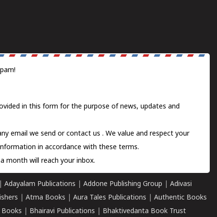
spam!
ovided in this form for the purpose of news, updates and
 any email we send or
contact us
. We value and respect your
information in accordance with these terms.
a month will reach your inbox.
|
Adayalam Publications
|
Addone Publishing Group
|
Adivasi
ishers
|
Atma Books
|
Aura Tales Publications
|
Authentic Books
 Books
|
Bhairavi Publications
|
Bhaktivedanta Book Trust