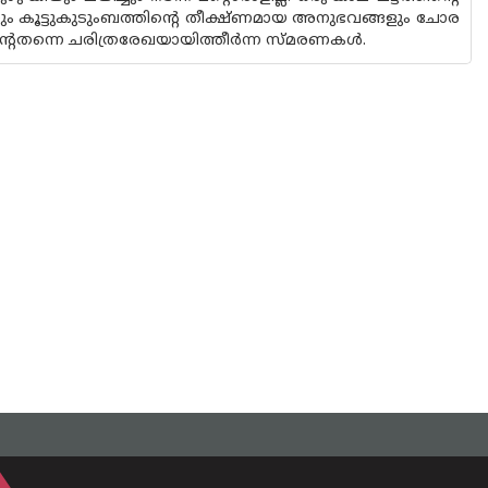
തയും കൂട്ടുകുടുംബത്തിൻ്റെ തീക്ഷ്‌ണമായ അനുഭവങ്ങളും ചോര
ിന്റെതന്നെ ചരിത്രരേഖയായിത്തീർന്ന സ്‌മരണകൾ.