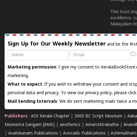
This trust in
excellence, c
Malayalam lit
Sign Up for Our Weekly Newsletter
and be the firs
Name
Email
Marketing permission
: I give my consent to KeralaBookStore.
marketing.
What to expect
: If you wish to withdraw your consent and stop
personal data and privacy. To view our privacy policy, please
clic
Mail Sending Intervals
: We do sent marketing mails twice a mo
Publishers
:
AOI Kerala Chapter
|
3000 BC Script Museum
|
Aaka
Munnetra Sangam (AMS)
|
aesthetics
|
Amarchitrakatha
|
Anand
|
Avalokanam Publications
|
Avocado Publications
|
Azhimukham