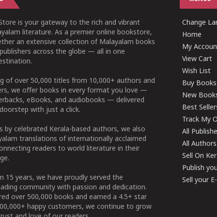
tore is your gateway to the rich and vibrant
Change Lan
yalam literature. As a premier online bookstore,
Home
ether an extensive collection of Malayalam books
My Accoun
publishers across the globe — all in one
View Cart
stination.
Wish List
g of over 50,000 titles from 10,000+ authors and
Buy Books
ers, we offer books in every format you love —
New Book
perbacks, eBooks, and audiobooks — delivered
Best Seller
doorstep with just a click.
Track My O
 by celebrated Kerala-based authors, we also
All Publish
alam translations of internationally acclaimed
All Authors
connecting readers to world literature in their
Sell On Ke
ge.
Publish yo
n 15 years, we have proudly served the
Sell your 
ading community with passion and dedication.
ered over 500,000 books and earned a 4.5+ star
100,000+ happy customers, we continue to grow
rust and love of our readers.