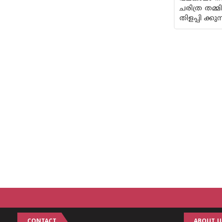
ചരിത്ര തമ്
തിളപ്പി ക്
CONTACT
ABOUT U