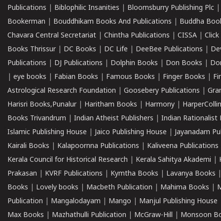
Publications
|
Biblophilic Insanities
|
Bloomsburry Publishing Plc
Bookerman
|
Bouddhikam Books And Publications
|
Buddha Boo
Chavara Central Secretariat
|
Chintha Publications
|
CISSA
|
Clic
Books Thrissur
|
DC Books
|
DC Life
|
DeeBee Publications
|
De
Publications
|
DJ Publications
|
Dolphin Books
|
Don Books
|
Don
|
eye books
|
Fabian Books
|
Famous Books
|
Finger Books
|
Fi
Astrological Research Foundation
|
Goosebery Publications
|
Gra
Harisri Books,Punalur
|
Haritham Books
|
Harmony
|
HarperCollin
Books Trivandrum
|
Indian Atheist Publishers
|
Indian Rationalist 
Islamic Publishing House
|
Jaico Publishing House
|
Jayanadam Pub
Kairali Books
|
Kalapoornna Publications
|
Kaliveena Publications
Kerala Council for Historical Research
|
Kerala Sahitya Akademi
|
Prakasan
|
KVRF Publications
|
Kymtha Books
|
Lavanya Books
Books
|
Lovely books
|
Macbeth Publication
|
Mahima Books
|
M
Publication
|
Mangalodayam
|
Mango
|
Manjul Publishing House
Max Books
|
Mazhathulli Publication
|
McGraw-Hill
|
Monsoon B