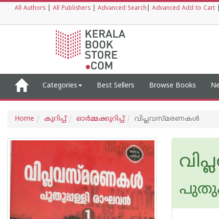
All Authors
|
All Publishers
|
Advanced Search
|
Advanced Add to Cart
Categories
Best Sellers
Browse Books
Ne
Home
കുറിപ്പ്‌
ഓര്‍മ്മക്കുറിപ്പ്‌
വിപ്ലവസ്‌മരണകൾ
വിപ
പുതുപ