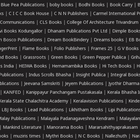
|
Blue Pea Publications
|
boby books
|
Bodhi Books
|
Book Carry
|
B
ks
|
C I C C Book House
|
C N N Publishers
|
Carmel International P
k Communications
|
CLS Books
|
College Of Architecture Trivandrum
vi Books Kodungallor
|
Dhanam Publications Pvt Ltd
|
Dimple Book
 Bosco Publications
|
Dream BookBindery
|
Dreams books
|
EB B
ngerPrint
|
Flame Books
|
Folio Publishers
|
Frames 25
|
G V Books
nd Books
|
Grassroots
|
Green Books
|
Green Pepper Publica
|
Grih
s India
|
HEIWA Books
|
Hemamambika Books
|
Hi Tech Books
|
H
Publications
|
Indus Scrolls Bhasha
|
Insight Publica
|
Integral Book
lications
|
Jeevana Samskriti
|
Jeyem Publications
|
Jyothir Dharma
|
KANFED
|
Kanippayur Panchangam Pustakasala
|
Kerala Bhasha I
Kerala State Chalachitra Academy
|
Keralavision Publications
|
Kinde
|
LBJ Books
|
Lead Publications
|
Likhitham Books
|
Lipi Publication
alay Publications
|
Malayala Padanagaveshna Kendram
|
Malayalam
|
Mankind Literature
|
Manorama Books
|
Mararsahithyaprakasam
ooks
|
muziris times
|
Mythri Books
|
N C Books
|
Nallezhuth
|
Nar