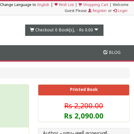
|
Change Language to
English
Wish List
|
Shopping Cart
|
Welcome
Guest Please
Register
or
Login
Checkout 0
Book(s), -
Rs 0.00
BLOG
Printed Book
Rs 2,200.00
Rs 2,090.00
Author പുതുപ്പള്ളി രാഘവന്‍