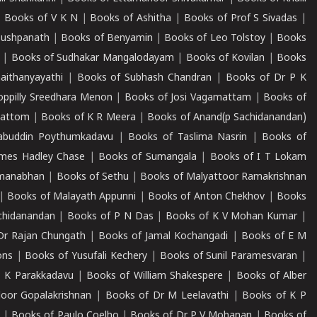
|
Books of V K N
|
Books of Ashitha
|
Books of Prof S Sivadas
|
Pushpanath
|
Books of Benyamin
|
Books of Leo Tolstoy
|
Books
|
Books of Sudhakar Mangalodayam
|
Books of Kovilan
|
Books
aithanyayathi
|
Books of Subhash Chandran
|
Books of Dr P K
oppilly Sreedhara Menon
|
Books of Josi Vagamattam
|
Books of
mattom
|
Books of K R Meera
|
Books of Anand(p Sachidanandan)
abuddin Poythumkadavu
|
Books of Taslima Nasrin
|
Books of
ames Hadley Chase
|
Books of Sumangala
|
Books of I T Lokam
dmanabhan
|
Books of Sethu
|
Books of Malyattoor Ramakrishnan
|
Books of Malayath Appunni
|
Books of Anton Chekhov
|
Books
chidanandan
|
Books of P N Das
|
Books of K V Mohan Kumar
|
Dr Rajan Chungath
|
Books of Jamal Kochangadi
|
Books of E M
ons
|
Books of Yusufali Kechery
|
Books of Sunil Paramesvaran
|
 K Parakkadavu
|
Books of William Shakespere
|
Books of Alber
oor Gopalakrishnan
|
Books of Dr M Leelavathi
|
Books of K P
|
Books of Paulo Coelho
|
Books of Dr P V Mohanan
|
Books of