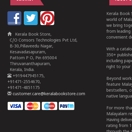
Kerala Book S
world of Mala
we bring tog
from leading 
Kerala Book Store,
convenient de
C/O Consors Technologies Pvt Ltd,
B-30,Pillaveedu Nagar,
With a catalo
Kesavadasapuram,
350+ publish
Pattom P O, Pin 695004
including pa
Thiruvananthapuram,
right to your 
Kerala, India.
+919447945175,
Beyond works
+91471-2554670,
feature Malay
+91471-4851175
bestsellers, 
customer.care@keralabookstore.com
native langua
For more tha
Malayalam re
Having deliv
rating from 
through the t