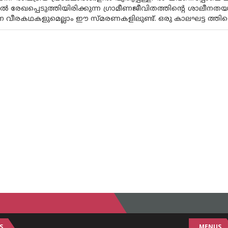
മിൽ രേഖപ്പെടുത്തിയിരിക്കുന്ന ഗ്രാമീണജീവിതത്തിന്റെ ശാലീന
കുന്ന വീരകഥകളുമെല്ലാം ഈ സ്‌മരണകളിലുണ്ട്. ഒരു കാലഘട്ട ത്ത
S
MENUS