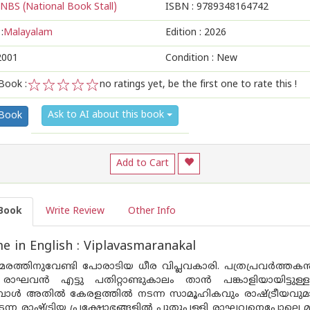
NBS (National Book Stall)
ISBN :
9789348164742
:
Malayalam
Edition :
2026
2001
Condition : New
Book :
no ratings yet, be the first one to rate this !
1
2
3
4
5
Ask to AI about this book
 Book
Add to Cart
Book
Write Review
Other Info
 in English : Viplavasmaranakal
യസമരത്തിനുവേണ്ടി പോരാടിയ ധീര വിപ്ലവകാരി. പത്രപ്രവർത
ളി രാഘവൻ എട്ടു പതിറ്റാണ്ടുകാലം താൻ പങ്കാളിയായിട്ട
മ്പോൾ അതിൽ കേരളത്തിൽ നടന്ന സാമൂഹികവും രാഷ്ട്രീയവുമായ
്ന രാഷ്ട്രിയ പ്രക്ഷോഭങ്ങളിൽ പുതുപ്പള്ളി രാഘവനെപ്പോലെ മുഴു 