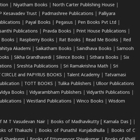
tion
|
Niyatham Books
|
North Carter Publishing House
|
P Kesavadev Trust
|
Padmashree Publications
|
Palliyara
ublications
|
Payal Books
|
Pegasus
|
Pen Books Pvt Ltd
|
santhi Publications
|
Pravda Books
|
Print House Publications
|
 Books
|
Raspberry Books
|
Rat Books
|
Read Me Books
|
Red
ahitya Akademi
|
Saikatham Books
|
Saindhava Books
|
Samooh
ooks
|
Sikha Grandhavedi
|
Silence Books
|
Sithara Books
|
Six
cations
|
Sreshta Publications
|
Sri Ramakrishna Math
|
Sri
 CIRCLE and PAPYRUS BOOKS
|
Talent Academy
|
Tatvamasi
ublication
|
TOTT BOOKS
|
Tulika Publishers
|
Ulloor Publications
Vidya Books
|
Vidyarambham Publishers
|
Vidyarthi Publications
|
blications
|
Westland Publications
|
Winco Books
|
Wisdom
f M T Vasudevan Nair
|
Books of Madhavikutty [ Kamala Das ]
|
ks of Thakazhi
|
Books of Punathil Kunjabdhulla
|
Books of C
il Shankunni
|
Books of Ettumanoor Shivakumar
|
Books of Khalil