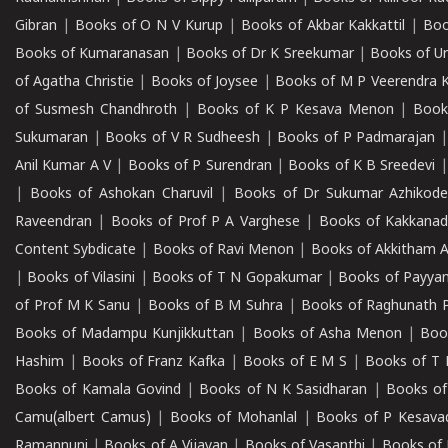
Gibran
|
Books of O N V Kurup
|
Books of Akbar Kakkattil
|
Boo
Books of Kumaranasan
|
Books of Dr K Sreekumar
|
Books of U
of Agatha Christie
|
Books of Joysee
|
Books of M P Veerendra 
of Susmesh Chandhroth
|
Books of K P Kesava Menon
|
Book
Sukumaran
|
Books of V R Sudheesh
|
Books of P Padmarajan
Anil Kumar A V
|
Books of P Surendran
|
Books of K B Sreedevi
|
Books of Ashokan Charuvil
|
Books of Dr Sukumar Azhikod
Raveendran
|
Books of Prof P A Varghese
|
Books of Kakkana
Content Sybdicate
|
Books of Ravi Menon
|
Books of Akkitham 
|
Books of Vilasini
|
Books of T N Gopakumar
|
Books of Payya
of Prof M K Sanu
|
Books of B M Suhra
|
Books of Raghunath P
Books of Madampu Kunjikkuttan
|
Books of Asha Menon
|
Boo
Hashim
|
Books of Franz Kafka
|
Books of E M S
|
Books of T 
Books of Kamala Govind
|
Books of N K Sasidharan
|
Books of
Camu(albert Camus)
|
Books of Mohanlal
|
Books of P Kesava
Ramannuni
|
Books of A Vijayan
|
Books of Vasanthi
|
Books of 