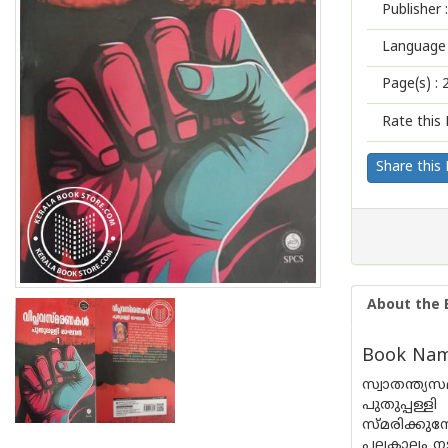
Publisher :
Language 
Page(s) :
Rate this 
Share this
About the 
Book Name
സ്വാതന്ത്
പുതുപ്പള്
സ്‌മരിക്കു
പലകാലം നടന