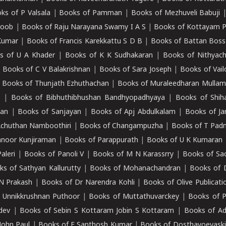
ks of P Valsala
|
Books of Pamman
|
Books of Mezhuveli Babuji
roob
|
Books of Raju Narayana Swamy I A S
|
Books of Kottayam 
Kumar
|
Books of Francis Karekkattu S D B
|
Books of Battan Boss
s of U A Khader
|
Books of K K Sudhakaran
|
Books of Nithyach
|
Books of C V Balakrishnan
|
Books of Sara Joseph
|
Books of Vail
|
Books of Thunjath Ezhuthachan
|
Books of Muraleedharan Mulla
e
|
Books of Bibhuthibhushan Bandhyopadhyaya
|
Books of Shih
dan
|
Books of Sanjayan
|
Books of Apj Abdulkalam
|
Books of J
Achuthan Namboothiri
|
Books of Changampuzha
|
Books of T Pa
nnoor Kunjiraman
|
Books of Parappurath
|
Books of U K Kumaran
aleri
|
Books of Panoli V
|
Books of M N Karassrry
|
Books of Sa
ks of Sathyan Kallurutty
|
Books of Mohanachandran
|
Books of 
N Prakash
|
Books of Dr Narendra Kohli
|
Books of Olive Publicati
 Unnikkrushnan Puthoor
|
Books of Muttathuvarckey
|
Books of P
dev
|
Books of Sebin S Kottaram Jobin S Kottaram
|
Books of Ad
John Paul
|
Books of E Santhosh Kumar
|
Books of Dosthayoevaski