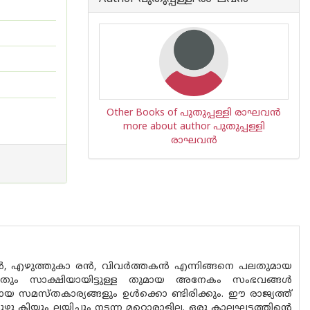
Other Books of പുതുപ്പള്ളി രാഘവന്‍
more about author പുതുപ്പള്ളി
രാഘവന്‍
്തകൻ, എഴുത്തുകാ രൻ, വിവർത്തകൻ എന്നിങ്ങനെ പലതുമായ
ുള്ളതും സാക്ഷിയായിട്ടുള്ള തുമായ അനേകം സംഭവങ്ങൾ
 സമസ്‌തകാര്യങ്ങളും ഉൾക്കൊ ണ്ടിരിക്കും. ഈ രാജ്യത്ത്
കിയും ലയിച്ചും നടന്ന മറ്റൊരാളില്ല. ഒരു കാലഘട്ടത്തിന്റെ