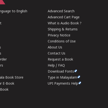
guage to English
Advanced Search
Advanced Cart Page
t
What is Audio Book ?
Shipping & Returns
Privacy Notice
Conditions of Use
s
About Us
s
Contact Us
rder
Request a Book
ers
Help / FAQ
Download Fonts
rala Book Store
Type in Malayalam
ur E-Book
UPI Payments Help
E-Book