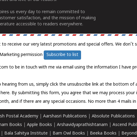
spires us every day to remain committed to
ustomer satisfaction, and the mission of making
erature accessible to readers everywhere.
t to receive our very latest promotions and special offers. We don't 
Marketing permission
Subscribe to list
com to be in touch with me via email using the information I have pr
 hearing from us, simply click the unsubscribe link at the bottom of
k here.
By submitting this form, you agree that we may process your 
nth, and if there are any special occasions. No more than 4 mails in 
sh Postal Academy
|
Aarshasri Publications
|
Absolute Publications
ham Books
|
Apple Books
|
Arshavidyaprathishtanam
|
Ascend Publ
|
Bala Sahitya Institute
|
Barn Owl Books
|
Beeka Books
|
Beyond