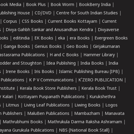
ook Media
|
Book Plus
|
Book Worm
|
BookBerry India
|
ublishing House
|
CD/DVD
|
Centre for South Indian Studies
|
|
Corpus
|
CSS Books
|
Current Books Kottayam
|
Current
s
|
Divya Gahbh Sankar and Anusandhan Kendra
|
Divyaverse
ooks
|
editindia
|
EK Books
|
eka
|
era Books
|
Evergreen Books
|
Ganga Books
|
Genius Books
|
Geo Books
|
Girijakumaran
astasrama Publications
|
H and C Books
|
Hammer Library
|
odder and Stoughton
|
Idea Publishing
|
India Books
|
India
s
|
Irene Books
|
Iris Books
|
Islamic Publishing Bureau (IPB)
|
 Publications
|
K P V Communications
|
K'ZERO PUBLICATION
|
nstitute
|
Kerala Book Store Publishers
|
Kerala Book Trust
|
r Kalari
|
Kottayam Puspanath Publications
|
Kurukshethra
s
|
Litmus
|
Living Leaf Publications
|
Liwing Books
|
Logos
 Publishers
|
MaluBen Publications
|
Mambazham
|
Manavata
|
Mathrubhumi Books
|
Mathrukula Darma Raksha Ashramam
|
ayana Gurukula Publications
|
NBS (National Book Stall)
|