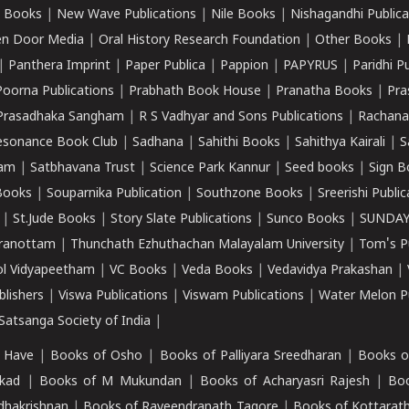
 Books
|
New Wave Publications
|
Nile Books
|
Nishagandhi Publica
n Door Media
|
Oral History Research Foundation
|
Other Books
|
|
Panthera Imprint
|
Paper Publica
|
Pappion
|
PAPYRUS
|
Paridhi P
Poorna Publications
|
Prabhath Book House
|
Pranatha Books
|
Pra
Prasadhaka Sangham
|
R S Vadhyar and Sons Publications
|
Rachana
esonance Book Club
|
Sadhana
|
Sahithi Books
|
Sahithya Kairali
|
S
kam
|
Satbhavana Trust
|
Science Park Kannur
|
Seed books
|
Sign B
Books
|
Souparnika Publication
|
Southzone Books
|
Sreerishi Publi
|
St.Jude Books
|
Story Slate Publications
|
Sunco Books
|
SUNDAY
iranottam
|
Thunchath Ezhuthachan Malayalam University
|
Tom's P
ol Vidyapeetham
|
VC Books
|
Veda Books
|
Vedavidya Prakashan
|
blishers
|
Viswa Publications
|
Viswam Publications
|
Water Melon Pu
atsanga Society of India
|
 Have
|
Books of Osho
|
Books of Palliyara Sreedharan
|
Books o
kad
|
Books of M Mukundan
|
Books of Acharyasri Rajesh
|
Boo
adhakrishnan
|
Books of Raveendranath Tagore
|
Books of Kottarath