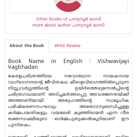
Other Books of പന്ന്യനൂര്‍ ഭാസി
more about author പന്ന്യനൂര്‍ ഭാസി
About the Book
Write Review
Book Name in English : Vishwavijayi
Vagbhadan
കേരളചരിത്രത്തിലെ നവോത്ഥാന നായകനായ
വാഗ്ഭടാനന്ദന്റെ ജീവിതകഥ കീഴാളവിഭാഗത്തില്‍പ്പെടുന്ന
നിസ്സ്വവര്‍ഗ്ഗത്തിന്റെ ഉയിര്‍ത്തെഴുന്നേല്‍പ്പിന്റെ
ചരിത്രഗാഥയാണ്. അടിച്ചമര്‍ത്തപ്പെട്ട അവശജനതയ്ക്ക്
അത്താണിയായി അദ്ദേഹത്തിന്റെ സാമൂഹിക
പരിഷ്‌കരണസംഘവും അതോടനുബന്ധിച്ചുള്ള
കര്‍മ്മപദ്ധതികളും. വയലേരി കുഞ്ഞിരാമന്‍ എന്ന വീര
രക്തസാക്ഷിയുടെ ഓര്‍മ്മപുതുക്കല്‍കൂടിയാണ് ഈ
പുസ്തകം.