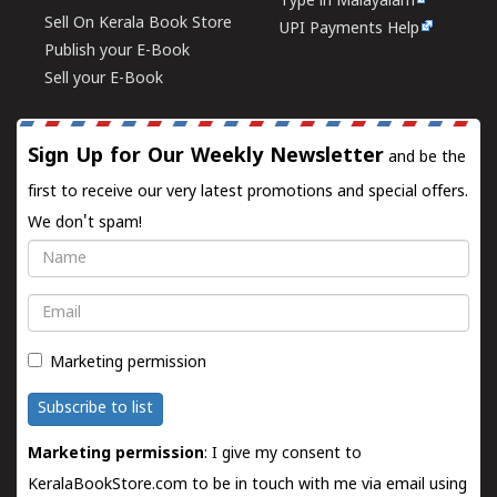
Type in Malayalam
Sell On Kerala Book Store
UPI Payments Help
Publish your E-Book
Sell your E-Book
Sign Up for Our Weekly Newsletter
and be the
first to receive our very latest promotions and special offers.
We don't spam!
Name
Email
Marketing permission
Subscribe to list
Marketing permission
: I give my consent to
KeralaBookStore.com to be in touch with me via email using