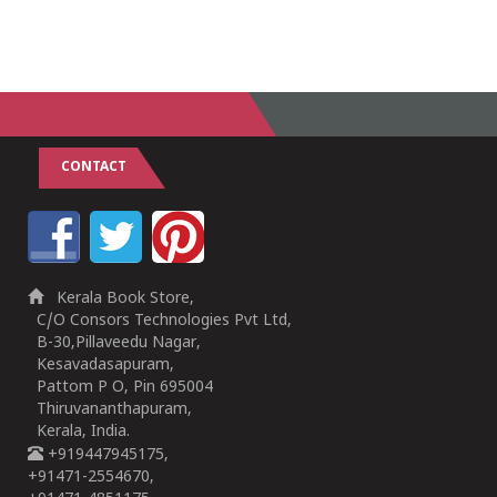
CONTACT
Kerala Book Store,
C/O Consors Technologies Pvt Ltd,
B-30,Pillaveedu Nagar,
Kesavadasapuram,
Pattom P O, Pin 695004
Thiruvananthapuram,
Kerala, India.
+919447945175,
+91471-2554670,