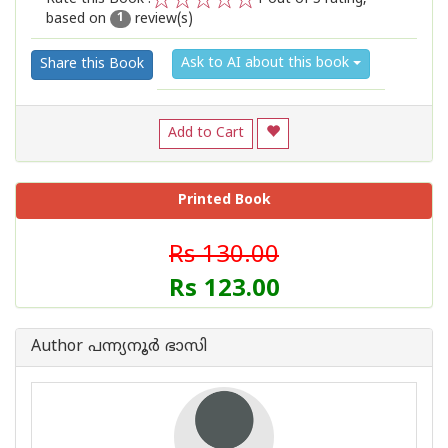
based on
review(s)
1
2
3
4
5
1
Ask to AI about this book
Share this Book
Add to Cart
Printed Book
Rs 130.00
Rs 123.00
Author പന്ന്യനൂര്‍ ഭാസി