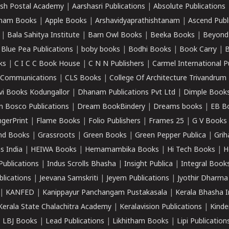
sh Postal Academy
|
Aarshasri Publications
|
Absolute Publications
ham Books
|
Apple Books
|
Arshavidyaprathishtanam
|
Ascend Publ
|
Bala Sahitya Institute
|
Barn Owl Books
|
Beeka Books
|
Beyond
|
Blue Pea Publications
|
boby books
|
Bodhi Books
|
Book Carry
|
B
ks
|
C I C C Book House
|
C N N Publishers
|
Carmel International P
k Communications
|
CLS Books
|
College Of Architecture Trivandrum
vi Books Kodungallor
|
Dhanam Publications Pvt Ltd
|
Dimple Book
 Bosco Publications
|
Dream BookBindery
|
Dreams books
|
EB B
ngerPrint
|
Flame Books
|
Folio Publishers
|
Frames 25
|
G V Books
nd Books
|
Grassroots
|
Green Books
|
Green Pepper Publica
|
Grih
s India
|
HEIWA Books
|
Hemamambika Books
|
Hi Tech Books
|
H
Publications
|
Indus Scrolls Bhasha
|
Insight Publica
|
Integral Book
lications
|
Jeevana Samskriti
|
Jeyem Publications
|
Jyothir Dharma
|
KANFED
|
Kanippayur Panchangam Pustakasala
|
Kerala Bhasha I
Kerala State Chalachitra Academy
|
Keralavision Publications
|
Kinde
|
LBJ Books
|
Lead Publications
|
Likhitham Books
|
Lipi Publication