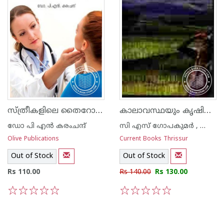
സ്ത്രീകളിലെ തൈറോയിഡ് രോഗങ്ങളും നിവാരണ മാര്‍ഗ്ഗങ്ങളും
കാലാവസ്ഥയും കൃഷിയും
ഡോ പി എന്‍ കരംചന്ദ്
സി എസ് ഗോപകുമര്‍ , കെ എന്‍ കൃഷ്ണകുമാര്‍ , എച്ച് വി പ്രസാദ റാവു
Olive Publications
Current Books Thrissur
Out of Stock
Out of Stock
Rs 110.00
Rs 140.00
Rs 130.00
1
2
3
4
5
1
2
3
4
5