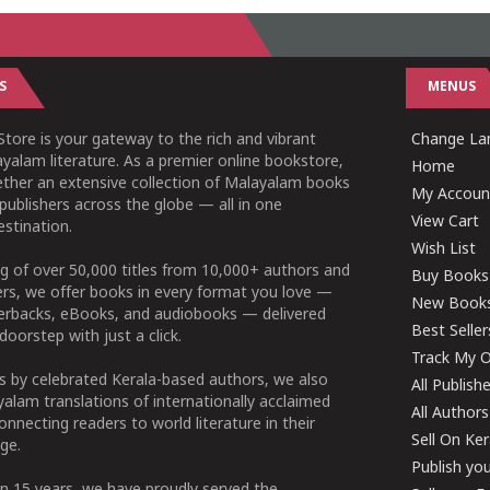
S
MENUS
tore is your gateway to the rich and vibrant
Change Lan
yalam literature. As a premier online bookstore,
Home
ether an extensive collection of Malayalam books
My Accoun
publishers across the globe — all in one
View Cart
stination.
Wish List
g of over 50,000 titles from 10,000+ authors and
Buy Books
ers, we offer books in every format you love —
New Book
perbacks, eBooks, and audiobooks — delivered
Best Seller
doorstep with just a click.
Track My O
 by celebrated Kerala-based authors, we also
All Publish
alam translations of internationally acclaimed
All Authors
connecting readers to world literature in their
Sell On Ke
ge.
Publish yo