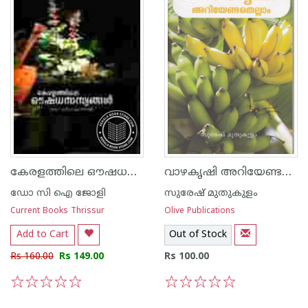
കേരളത്തിലെ ഔഷധസസ്യങ്ങള്‍
വാഴകൃഷി അറിയേണ്ടതെല്ലാം
ഡോ സി ഐ ജോളി
സുരേഷ് മുതുകുളം
Current Books Thrissur
Olive Publications
Add to Cart
Out of Stock
Rs 160.00
Rs 149.00
Rs 100.00
1
2
3
4
5
1
2
3
4
5