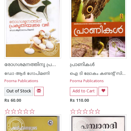
രോഗശമനത്തിനു പ്രകൃതിയുടെ വഴി
പ്രാണികള്‍
ഡോ ആര്‍ ഗോപിമണി
ഐ ടി ലോകം കണ്ടന്റ് സിന്ഡിക്കേറ്റ്
Poorna Publications
Poorna Publications
Out of Stock
Add to Cart
Rs 60.00
Rs 110.00
1
2
3
4
5
1
2
3
4
5