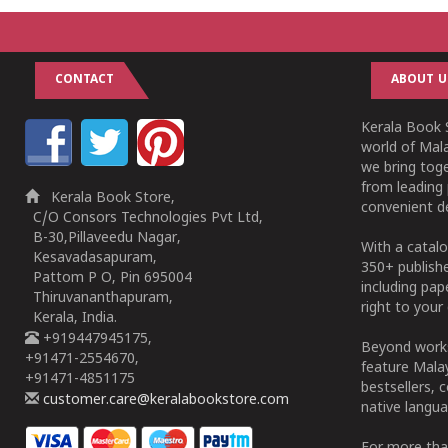
CONTACT
ABOUT U
Kerala Book S
world of Mala
we bring tog
from leading 
Kerala Book Store,
convenient de
C/O Consors Technologies Pvt Ltd,
B-30,Pillaveedu Nagar,
With a catalo
Kesavadasapuram,
350+ publish
Pattom P O, Pin 695004
including pa
Thiruvananthapuram,
right to your 
Kerala, India.
+919447945175,
Beyond works
+91471-2554670,
feature Malay
+91471-4851175
bestsellers, 
customer.care@keralabookstore.com
native langua