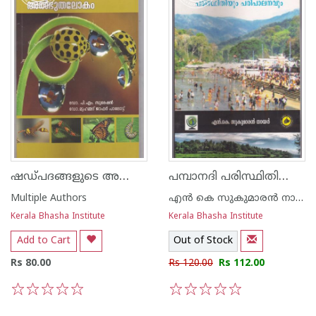
ഷഡ്പദങ്ങളുടെ അത്ഭുതലോകം
പമ്പാനദി പരിസ്ഥിതിയും പരിപാലനവും
Multiple Authors
എന്‍ കെ സുകുമാരന്‍ നായര്‍
Kerala Bhasha Institute
Kerala Bhasha Institute
Add to Cart
Out of Stock
Rs 80.00
Rs 120.00
Rs 112.00
1
2
3
4
5
1
2
3
4
5