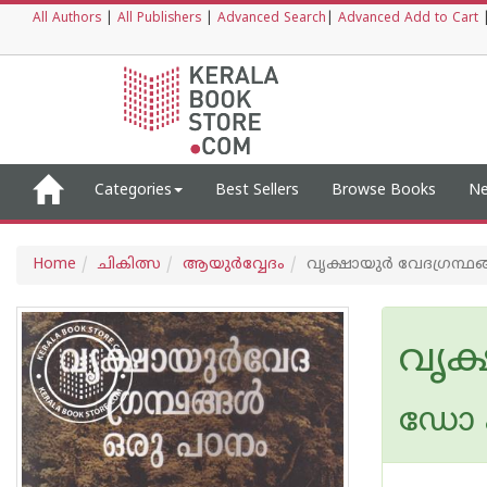
All Authors
|
All Publishers
|
Advanced Search
|
Advanced Add to Cart
Categories
Best Sellers
Browse Books
Ne
Home
ചികിത്സ
ആയുര്‍വ്വേദം
വൃക്ഷായുര്‍ വേദഗ്രന്ഥങ്
വൃക്
ഡോ എന