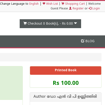
|
Change Language to
English
Wish List
|
Shopping Cart
|
Welcome
Guest Please
Register
or
Login
Checkout 0
Book(s), -
Rs 0.00
BLOG
Printed Book
Price
Rs 100.00
of
this
Book
Author ഡോ എന്‍ വി പി ഉണ്ണിത്തിരി
is