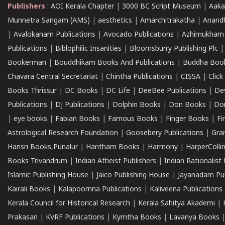
Publishers
:
AOI Kerala Chapter
|
3000 BC Script Museum
|
Aaka
Munnetra Sangam (AMS)
|
aesthetics
|
Amarchitrakatha
|
Anand
|
Avalokanam Publications
|
Avocado Publications
|
Azhimukham
Publications
|
Biblophilic Insanities
|
Bloomsburry Publishing Plc
Bookerman
|
Bouddhikam Books And Publications
|
Buddha Boo
Chavara Central Secretariat
|
Chintha Publications
|
CISSA
|
Clic
Books Thrissur
|
DC Books
|
DC Life
|
DeeBee Publications
|
De
Publications
|
DJ Publications
|
Dolphin Books
|
Don Books
|
Don
|
eye books
|
Fabian Books
|
Famous Books
|
Finger Books
|
Fi
Astrological Research Foundation
|
Goosebery Publications
|
Gra
Harisri Books,Punalur
|
Haritham Books
|
Harmony
|
HarperCollin
Books Trivandrum
|
Indian Atheist Publishers
|
Indian Rationalist 
Islamic Publishing House
|
Jaico Publishing House
|
Jayanadam Pub
Kairali Books
|
Kalapoornna Publications
|
Kaliveena Publications
Kerala Council for Historical Research
|
Kerala Sahitya Akademi
|
Prakasan
|
KVRF Publications
|
Kymtha Books
|
Lavanya Books