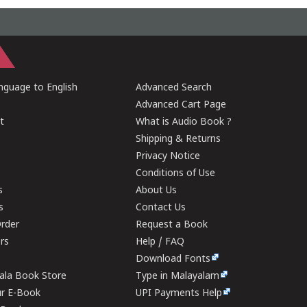
guage to English
Advanced Search
Advanced Cart Page
t
What is Audio Book ?
Shipping & Returns
Privacy Notice
Conditions of Use
s
About Us
s
Contact Us
rder
Request a Book
ers
Help / FAQ
Download Fonts
rala Book Store
Type in Malayalam
ur E-Book
UPI Payments Help