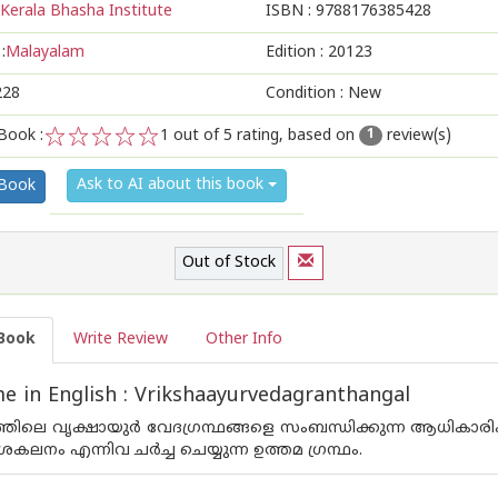
Kerala Bhasha Institute
ISBN :
9788176385428
:
Malayalam
Edition :
20123
228
Condition : New
Book :
1
out of 5 rating, based on
review(s)
1
1
2
3
4
5
Ask to AI about this book
 Book
Out of Stock
Book
Write Review
Other Info
 in English : Vrikshaayurvedagranthangal
ിലെ വൃക്ഷായുര്‍ വേദഗ്രന്ഥങ്ങളെ സംബന്ധിക്കുന്ന ആധികാരി
ശകലനം എന്നിവ ചര്‍ച്ച ചെയ്യുന്ന ഉത്തമ ഗ്രന്ഥം.