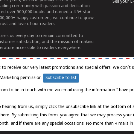
n 15 years, we have proudly served the
Sell your 
ading community with passion and dedication.
ered over 500,000 books and earned a 4.5+ star
100,000+ happy customers, we continue to grow
rust and love of our readers.
spires us every day to remain committed to
ustomer satisfaction, and the mission of making
erature accessible to readers everywhere.
t to receive our very latest promotions and special offers. We don't 
Marketing permission
Subscribe to list
com to be in touch with me via email using the information I have pr
 hearing from us, simply click the unsubscribe link at the bottom of
k here.
By submitting this form, you agree that we may process your 
nth, and if there are any special occasions. No more than 4 mails in 