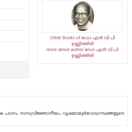
Other Books of ഡോ എന്‍ വി പി
ഉണ്ണിത്തിരി
more about author ഡോ എന്‍ വി പി
ഉണ്ണിത്തിരി
ക പഠനം. സസ്യവിജ്ഞാനീയം, വൃക്ഷായുര്‍വേദഗ്രന്ഥങ്ങളുടെ