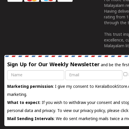
For more tha
Malayalam re
Having deliv
rating from 
through the t
This trust in
excellence, c
Malayalam lit
Sign Up for Our Weekly Newsletter
and be the firs
Name
Email
Marketing permission
: I give my consent to KeralaBookStore.
marketing.
What to expect
: If you wish to withdraw your consent and stop
personal data and privacy. To view our privacy policy, please
clic
Mail Sending Intervals
: We do sent marketing mails twice a mo