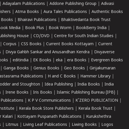
|
Adayalam Publications
|
Addone Publishing Group
|
Adivasi
ishers
|
Atma Books
|
Aura Tales Publications
|
Authentic Books
 Books
|
Bhairavi Publications
|
Bhaktivedanta Book Trust
ook Media
|
Book Plus
|
Book Worm
|
BookBerry India
|
ublishing House
|
CD/DVD
|
Centre for South Indian Studies
|
|
Corpus
|
CSS Books
|
Current Books Kottayam
|
Current
s
|
Divya Gahbh Sankar and Anusandhan Kendra
|
Divyaverse
ooks
|
editindia
|
EK Books
|
eka
|
era Books
|
Evergreen Books
|
Ganga Books
|
Genius Books
|
Geo Books
|
Girijakumaran
astasrama Publications
|
H and C Books
|
Hammer Library
|
odder and Stoughton
|
Idea Publishing
|
India Books
|
India
s
|
Irene Books
|
Iris Books
|
Islamic Publishing Bureau (IPB)
|
 Publications
|
K P V Communications
|
K'ZERO PUBLICATION
|
nstitute
|
Kerala Book Store Publishers
|
Kerala Book Trust
|
r Kalari
|
Kottayam Puspanath Publications
|
Kurukshethra
s
|
Litmus
|
Living Leaf Publications
|
Liwing Books
|
Logos