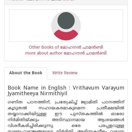
Other Books of മോഹനന്‍ ചാമന്‍ണ്ടി
more about author മോഹനന്‍ ചാമന്‍ണ്ടി
About the Book
Write Review
Book Name in English : Vrithavum Varayum
Jyamitheeya Nirmithiyil
ഗണിത പഠനത്തിന്, പ്രത്യേകിച്ച് ജ്യാമിതി പഠനത്തിന്
കൂടുതൽ സഹായകരമാകുമെന്ന പ്രതീക്ഷയിൽ
തയ്യാറാക്കിയിട്ടുള്ള ഈ പുസ്തകത്തിൽ ഓരോ
നിർമിതിയ്ക്കും അടിസ്ഥാനമായ ആശയങ്ങൾ
വിശദീകരിച്ചിരിക്കുന്നു. ഒരേ പരപ്പളവുള്ള
സമബഹുഭുജങ്ങളുടെ നിർമിതി, അഭിന്നകനീളം വരുന്ന