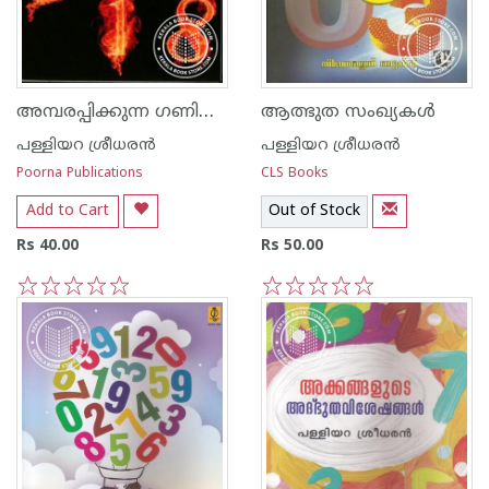
അമ്പരപ്പിക്കുന്ന ഗണിത ശാസ്ത്രം
ആത്ഭുത സംഖ്യകള്‍
പള്ളിയറ ശ്രീധര‌ന്‍
പള്ളിയറ ശ്രീധര‌ന്‍
Poorna Publications
CLS Books
Add to Cart
Out of Stock
Rs 40.00
Rs 50.00
1
2
3
4
5
1
2
3
4
5