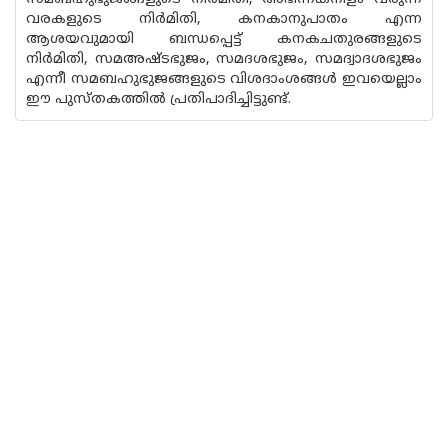
വരകളുടെ നിർമിതി, കനകാനുപാതം എന്ന
ആശയവുമായി ബന്ധപ്പെട്ട് കനകചതുരങ്ങളുടെ
നിർമിതി, സമഅഷ്ടഭുജം, സമദശഭുജം, സമദ്വാദശഭുജം
എന്നീ സമബഹുഭുജങ്ങളുടെ വിശദാംശങ്ങൾ ഇവയെല്ലാം
ഈ പുസ്തകത്തിൽ പ്രതിപാദിച്ചിട്ടുണ്ട്.