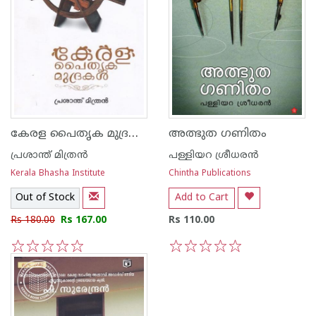
കേരള പൈതൃക മുദ്രകള്‍
അത്ഭുത ഗണിതം
പ്രശാന്ത് മിത്രന്‍
പള്ളിയറ ശ്രീധര‌ന്‍
Kerala Bhasha Institute
Chintha Publications
Out of Stock
Add to Cart
Rs 180.00
Rs 167.00
Rs 110.00
1
2
3
4
5
1
2
3
4
5