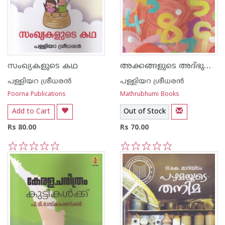
അക്കങ്ങളുടെ അദ്ഭുതവിശേഷങ്ങള്‍
സംഖ്യകളുടെ കഥ
പള്ളിയറ ശ്രീധര‌ന്‍
പള്ളിയറ ശ്രീധര‌ന്‍
Poorna Publications
Mathrubhumi Books
Add to Cart
Out of Stock
Rs 80.00
Rs 70.00
1
2
3
4
5
1
2
3
4
5