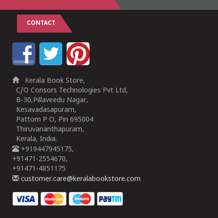
CONTACT
Kerala Book Store,
C/O Consors Technologies Pvt Ltd,
B-30,Pillaveedu Nagar,
Kesavadasapuram,
Pattom P O, Pin 695004
Thiruvananthapuram,
Kerala, India.
+919447945175,
+91471-2554670,
+91471-4851175
customer.care@keralabookstore.com