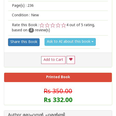
Page(s) :
236
Condition : New
Rate this Book :
4
out of 5 rating,
based on
review(s)
1
2
3
4
5
2
Ask to AI about this book
Share this Book
Add to Cart
Printed Book
Rs 350.00
Rs 332.00
Author മോഹനന്‍ ചാമന്‍ണ്ടി