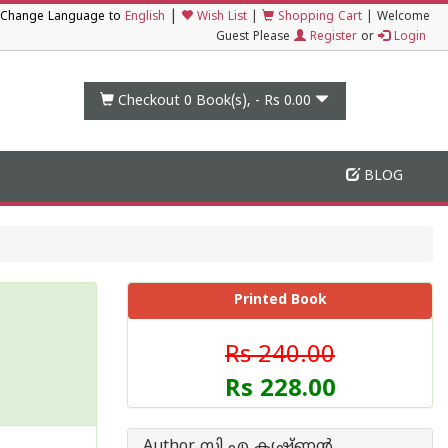
|
Change Language to
English
Wish List
|
Shopping Cart
|
Welcome
Guest Please
Register
or
Login
Checkout 0
Book(s), -
Rs 0.00
BLOG
Printed Book
Rs 240.00
Rs 228.00
Author സി എ കൃഷ്ണന്‍