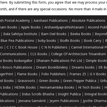
k here.
By submitting this form, you agree that we may process your 
nth, and if there are any special occasions. No more than 4 mails in 
sh Postal Academy
|
Aarshasri Publications
|
Absolute Publications
ham Books
|
Apple Books
|
Arshavidyaprathishtanam
|
Ascend Publ
|
Bala Sahitya Institute
|
Barn Owl Books
|
Beeka Books
|
Beyond
|
Blue Pea Publications
|
boby books
|
Bodhi Books
|
Book Carry
|
B
ks
|
C I C C Book House
|
C N N Publishers
|
Carmel International P
k Communications
|
CLS Books
|
College Of Architecture Trivandrum
vi Books Kodungallor
|
Dhanam Publications Pvt Ltd
|
Dimple Book
 Bosco Publications
|
Dream BookBindery
|
Dreams books
|
EB B
ngerPrint
|
Flame Books
|
Folio Publishers
|
Frames 25
|
G V Books
nd Books
|
Grassroots
|
Green Books
|
Green Pepper Publica
|
Grih
s India
|
HEIWA Books
|
Hemamambika Books
|
Hi Tech Books
|
H
Publications
|
Indus Scrolls Bhasha
|
Insight Publica
|
Integral Book
lications
|
Jeevana Samskriti
|
Jeyem Publications
|
Jyothir Dharma