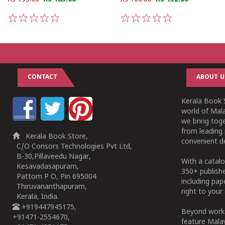
1
2
3
4
5
1
2
3
4
5
CONTACT
ABOUT U
Kerala Book S
world of Mala
we bring tog
from leading 
Kerala Book Store,
convenient de
C/O Consors Technologies Pvt Ltd,
B-30,Pillaveedu Nagar,
With a catalo
Kesavadasapuram,
350+ publish
Pattom P O, Pin 695004
including pa
Thiruvananthapuram,
right to your 
Kerala, India.
+919447945175,
Beyond works
+91471-2554670,
feature Malay