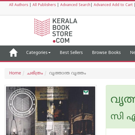
All Authors
|
All Publishers
|
Advanced Search
|
Advanced Add to Cart
Categories
Best Sellers
Browse Books
Ne
Home
ചരിത്രം
വൃത്താന്ത വൃത്തം
വൃത്
സി എ