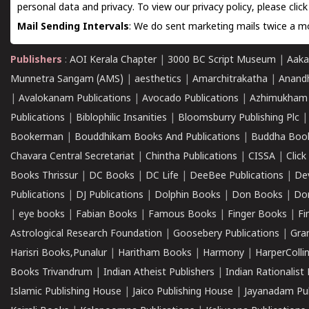
personal data and privacy. To view our privacy policy, please
clic
Mail Sending Intervals
: We do sent marketing mails twice a mo
Publishers
:
AOI Kerala Chapter
|
3000 BC Script Museum
|
Aaka
Munnetra Sangam (AMS)
|
aesthetics
|
Amarchitrakatha
|
Anand
|
Avalokanam Publications
|
Avocado Publications
|
Azhimukham
Publications
|
Biblophilic Insanities
|
Bloomsburry Publishing Plc
Bookerman
|
Bouddhikam Books And Publications
|
Buddha Boo
Chavara Central Secretariat
|
Chintha Publications
|
CISSA
|
Clic
Books Thrissur
|
DC Books
|
DC Life
|
DeeBee Publications
|
De
Publications
|
DJ Publications
|
Dolphin Books
|
Don Books
|
Don
|
eye books
|
Fabian Books
|
Famous Books
|
Finger Books
|
Fi
Astrological Research Foundation
|
Goosebery Publications
|
Gra
Harisri Books,Punalur
|
Haritham Books
|
Harmony
|
HarperCollin
Books Trivandrum
|
Indian Atheist Publishers
|
Indian Rationalist 
Islamic Publishing House
|
Jaico Publishing House
|
Jayanadam Pub