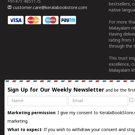
+91471-4851175
bestsellers, 
customer.care@keralabookstore.com
native langua
For more tha
Malayalam re
Having deliv
rating from 
through the t
This trust in
excellence, c
Malayalam lit
Sign Up for Our Weekly Newsletter
and be the firs
Name
Email
Marketing permission
: I give my consent to KeralaBookStore.
marketing.
What to expect
: If you wish to withdraw your consent and stop