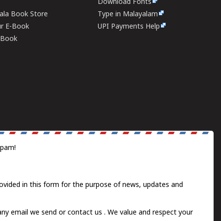
Download Fonts
rala Book Store
Type in Malayalam
ur E-Book
UPI Payments Help
E-Book
spam!
ovided in this form for the purpose of news, updates and
 any email we send or
contact us
. We value and respect your