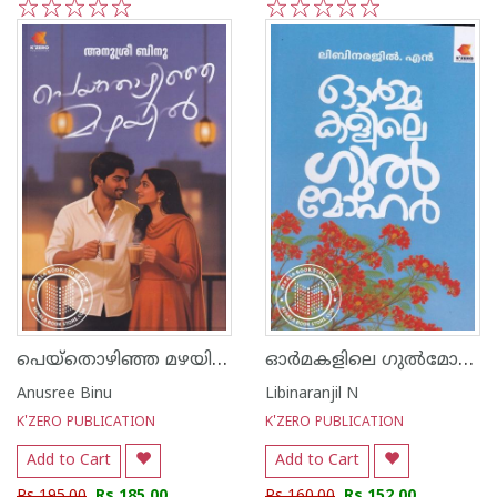
1
2
3
4
5
1
2
3
4
5
പെയ്തൊഴിഞ്ഞ മഴയിൽ
ഓർമകളിലെ ഗുൽമോഹർ
Anusree Binu
Libinaranjil N
K'ZERO PUBLICATION
K'ZERO PUBLICATION
Add to Cart
Add to Cart
Rs 195.00
Rs 185.00
Rs 160.00
Rs 152.00