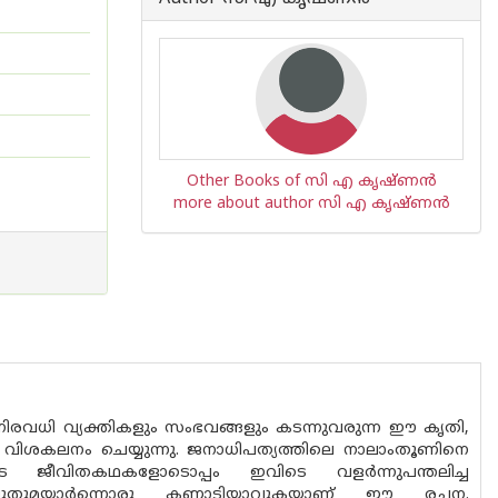
Other Books of സി എ കൃഷ്ണന്‍
more about author സി എ കൃഷ്ണന്‍
നിരവധി വ്യക്തികളും സംഭവങ്ങളും കടന്നുവരുന്ന ഈ കൃതി,
 വിശകലനം ചെയ്യുന്നു. ജനാധിപത്യത്തിലെ നാലാംതൂണിനെ
ടെ ജീവിതകഥകളോടൊപ്പം ഇവിടെ വളർന്നുപന്തലിച്ച
തിന് പുതുമയാർന്നൊരു കണ്ണാടിയാവുകയാണ് ഈ രചന.