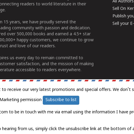
All Authors
connecting readers to world literature in their
Sell On Ke
ge.
Publish yo
n 15 years, we have proudly served the
Sell your 
ading community with passion and dedication.
ered over 500,000 books and earned a 4.5+ star
100,000+ happy customers, we continue to grow
rust and love of our readers.
spires us every day to remain committed to
ustomer satisfaction, and the mission of making
erature accessible to readers everywhere.
t to receive our very latest promotions and special offers. We don't 
Marketing permission
Subscribe to list
com to be in touch with me via email using the information I have pr
 hearing from us, simply click the unsubscribe link at the bottom of