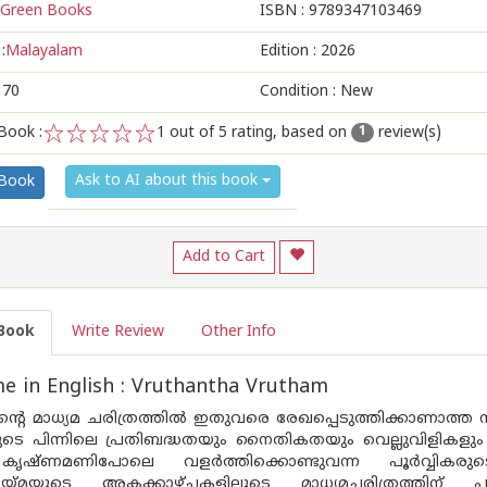
Green Books
ISBN :
9789347103469
:
Malayalam
Edition :
2026
170
Condition : New
Book :
1
out of 5 rating, based on
review(s)
1
1
2
3
4
5
Ask to AI about this book
 Book
Add to Cart
Book
Write Review
Other Info
 in English : Vruthantha Vrutham
്റെ മാധ്യമ ചരിത്രത്തിൽ ഇതുവരെ രേഖപ്പെടുത്തിക്കാണാത്ത 
ടെ പിന്നിലെ പ്രതിബദ്ധതയും നൈതികതയും വെല്ലുവിളികളും
കൃഷ്ണമണിപോലെ വളർത്തിക്കൊണ്ടുവന്ന പൂർവ്വികരു
കൂട്ടായ്മയുടെ അകക്കാഴ്‌ചകളിലൂടെ മാധ്യമചരിത്രത്