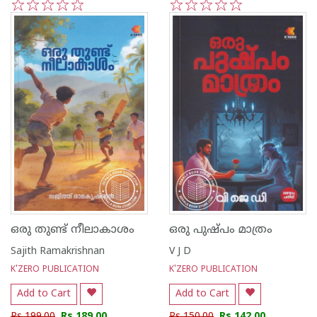
1
2
3
4
5
1
2
3
4
5
ഒരു തുണ്ട് നീലാകാശം
ഒരു പുഷ്‌പം മാത്രം
Sajith Ramakrishnan
V J D
K'ZERO PUBLICATION
K'ZERO PUBLICATION
Add to Cart
Add to Cart
Rs 199.00
Rs 189.00
Rs 150.00
Rs 142.00