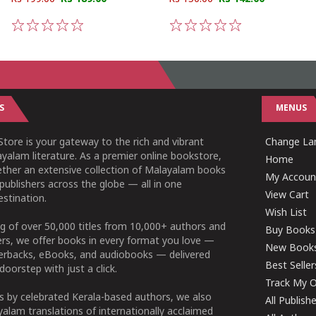
1
2
3
4
5
1
2
3
4
5
S
MENUS
tore is your gateway to the rich and vibrant
Change Lan
yalam literature. As a premier online bookstore,
Home
ether an extensive collection of Malayalam books
My Accoun
publishers across the globe — all in one
View Cart
stination.
Wish List
g of over 50,000 titles from 10,000+ authors and
Buy Books
ers, we offer books in every format you love —
New Book
perbacks, eBooks, and audiobooks — delivered
Best Seller
doorstep with just a click.
Track My O
 by celebrated Kerala-based authors, we also
All Publish
alam translations of internationally acclaimed