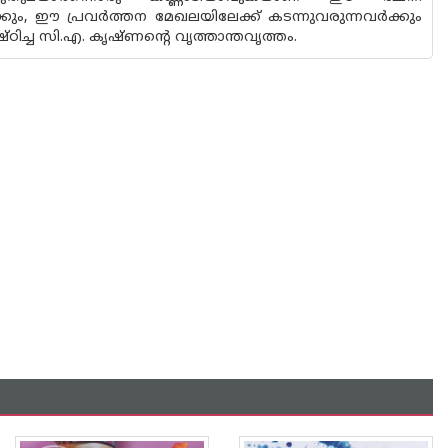
കും, ഈ പ്രവർത്തന മേഖലയിലേക്ക് കടന്നുവരുന്നവർക്കും
ച സി.എ. കൃഷ്‌ണൻ്റെ വൃത്താന്തവൃത്തം.