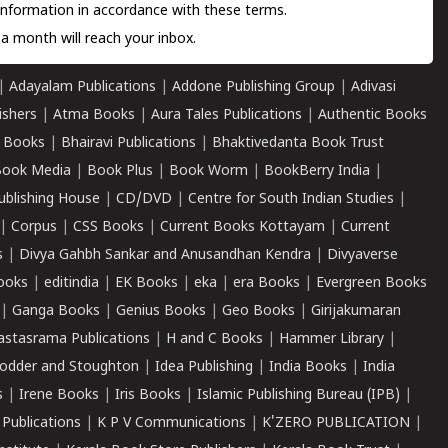
information in accordance with these terms.
a month will reach your inbox.
|
Adayalam Publications
|
Addone Publishing Group
|
Adivasi
ishers
|
Atma Books
|
Aura Tales Publications
|
Authentic Books
 Books
|
Bhairavi Publications
|
Bhaktivedanta Book Trust
ook Media
|
Book Plus
|
Book Worm
|
BookBerry India
|
ublishing House
|
CD/DVD
|
Centre for South Indian Studies
|
|
Corpus
|
CSS Books
|
Current Books Kottayam
|
Current
s
|
Divya Gahbh Sankar and Anusandhan Kendra
|
Divyaverse
ooks
|
editindia
|
EK Books
|
eka
|
era Books
|
Evergreen Books
|
Ganga Books
|
Genius Books
|
Geo Books
|
Girijakumaran
astasrama Publications
|
H and C Books
|
Hammer Library
|
odder and Stoughton
|
Idea Publishing
|
India Books
|
India
s
|
Irene Books
|
Iris Books
|
Islamic Publishing Bureau (IPB)
|
 Publications
|
K P V Communications
|
K'ZERO PUBLICATION
|