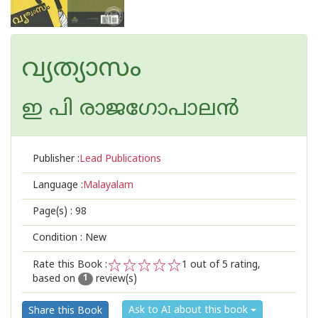
വ്യത്യാസം
ഇ പി രാജഗോപാലന്‍
Publisher :
Lead Publications
Language :
Malayalam
Page(s) :
98
Condition : New
Rate this Book :
1
out of 5 rating,
based on
review(s)
1
2
3
4
5
1
Ask to AI about this book
Share this Book