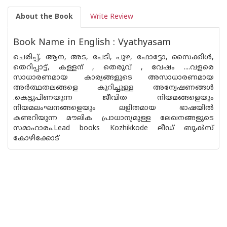
About the Book
Write Review
Book Name in English : Vyathyasam
ചെരിപ്പ്, ആന, അട, പേടി, പുഴ, ഫോട്ടോ, സൈക്കിള്‍,
തെറിപ്പാട്ട്, കള്ളന് , തെരുവ് , വേഷം ....വളരെ
സാധാരണമായ കാര്യങ്ങളുടെ അസാധാരണമായ
അര്‍ത്ഥതലങ്ങളെ കുറിച്ചുള്ള അന്വേഷണങ്ങള്‍
.കെട്ടുപിണയുന്ന ജീവിത നിയമങ്ങളെയും
നിയമലംഘനങ്ങളെയും ലളിതമായ ഭാഷയില്‍
കണ്ടറിയുന്ന മൗലിക പ്രാധാന്യമുള്ള ലേഖനങ്ങളുടെ
സമാഹാരം.Lead books Kozhikkode ലീഡ് ബുൿസ്
കോഴിക്കോട്