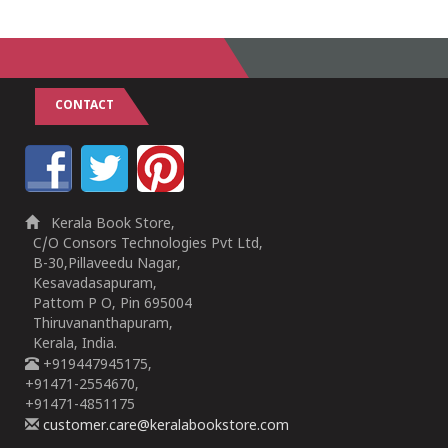
1
2
3
4
5
1
2
3
4
5
CONTACT
Kerala Book Store,
C/O Consors Technologies Pvt Ltd,
B-30,Pillaveedu Nagar,
Kesavadasapuram,
Pattom P O, Pin 695004
Thiruvananthapuram,
Kerala, India.
+919447945175,
+91471-2554670,
+91471-4851175
customer.care@keralabookstore.com