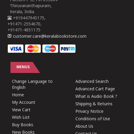
Pattom P O, Pin 695004
Thiruvananthapuram,
Kerala, India.
+919447945175,
+91471-2554670,
+91471-4851175
customer.care@keralabookstore.com
MENUS
Change Language to
Advanced Search
English
Advanced Cart Page
Home
What is Audio Book ?
My Account
Shipping & Returns
View Cart
Privacy Notice
Wish List
Conditions of Use
Buy Books
About Us
New Books