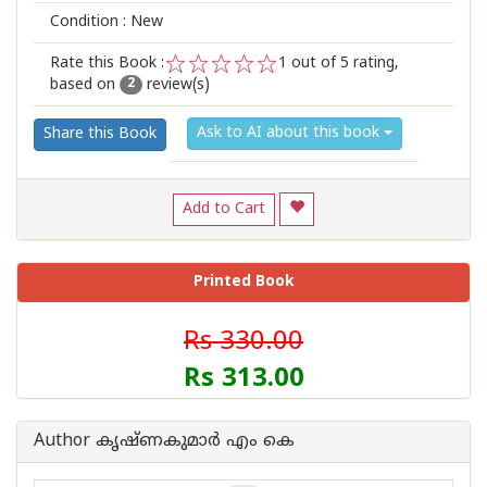
Condition : New
Rate this Book :
1
out of 5 rating,
based on
review(s)
1
2
3
4
5
2
Ask to AI about this book
Share this Book
Add to Cart
Printed Book
Rs 330.00
Rs 313.00
Author കൃഷ്ണകുമാര്‍ എം കെ