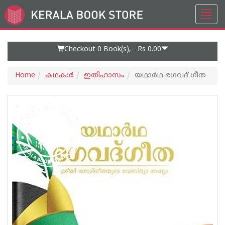
Toggl
Go
navig
to
Home
Page
Checkout 0
Book(s), -
Rs 0.00
Home
കഥകള്‍
ഇതിഹാസം
യഥാര്‍ഥ ഭഗവദ് ഗീത