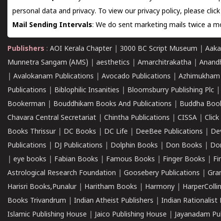
personal data and privacy. To view our privacy policy, please
clic
Mail Sending Intervals
: We do sent marketing mails twice a mo
Publishers
:
AOI Kerala Chapter
|
3000 BC Script Museum
|
Aaka
Munnetra Sangam (AMS)
|
aesthetics
|
Amarchitrakatha
|
Anand
|
Avalokanam Publications
|
Avocado Publications
|
Azhimukham
Publications
|
Biblophilic Insanities
|
Bloomsburry Publishing Plc
Bookerman
|
Bouddhikam Books And Publications
|
Buddha Boo
Chavara Central Secretariat
|
Chintha Publications
|
CISSA
|
Clic
Books Thrissur
|
DC Books
|
DC Life
|
DeeBee Publications
|
De
Publications
|
DJ Publications
|
Dolphin Books
|
Don Books
|
Don
|
eye books
|
Fabian Books
|
Famous Books
|
Finger Books
|
Fi
Astrological Research Foundation
|
Goosebery Publications
|
Gra
Harisri Books,Punalur
|
Haritham Books
|
Harmony
|
HarperCollin
Books Trivandrum
|
Indian Atheist Publishers
|
Indian Rationalist 
Islamic Publishing House
|
Jaico Publishing House
|
Jayanadam Pub