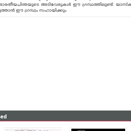
ഭാരതീയചിന്തയുടെ അടിവേരുകൾ ഈ ഗ്രന്ഥത്തിലുണ്ട്. യാസ്ക ന
ുത്താൻ ഈ ഗ്രന്ഥം സഹായിക്കും
sed