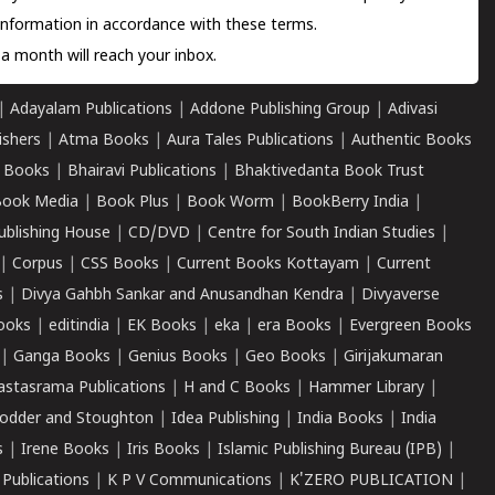
information in accordance with these terms.
a month will reach your inbox.
|
Adayalam Publications
|
Addone Publishing Group
|
Adivasi
ishers
|
Atma Books
|
Aura Tales Publications
|
Authentic Books
 Books
|
Bhairavi Publications
|
Bhaktivedanta Book Trust
ook Media
|
Book Plus
|
Book Worm
|
BookBerry India
|
ublishing House
|
CD/DVD
|
Centre for South Indian Studies
|
|
Corpus
|
CSS Books
|
Current Books Kottayam
|
Current
s
|
Divya Gahbh Sankar and Anusandhan Kendra
|
Divyaverse
ooks
|
editindia
|
EK Books
|
eka
|
era Books
|
Evergreen Books
|
Ganga Books
|
Genius Books
|
Geo Books
|
Girijakumaran
astasrama Publications
|
H and C Books
|
Hammer Library
|
odder and Stoughton
|
Idea Publishing
|
India Books
|
India
s
|
Irene Books
|
Iris Books
|
Islamic Publishing Bureau (IPB)
|
 Publications
|
K P V Communications
|
K'ZERO PUBLICATION
|