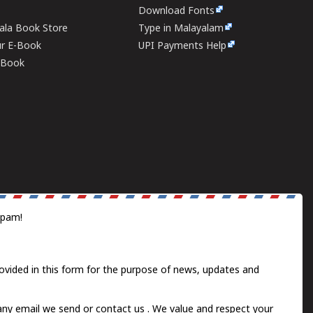
Download Fonts
rala Book Store
Type in Malayalam
ur E-Book
UPI Payments Help
E-Book
spam!
ovided in this form for the purpose of news, updates and
 any email we send or
contact us
. We value and respect your