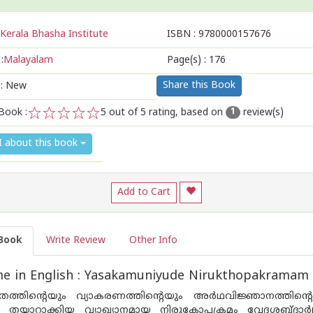
Kerala Bhasha Institute
ISBN :
9780000157676
:
Malayalam
Page(s) :
176
Share this Book
 : New
Book :
5
out of 5 rating, based on
review(s)
1
1
2
3
4
5
I about this book
Add to Cart
Book
Write Review
Other Info
e in English : Yasakamuniyude Nirukthopakramam
്രത്തിന്റെയും വ്യാകരണത്തിന്റെയും അർഥവിജ്ഞാനത്തി
 തയാറാക്കിയ വ്യാഖ്യാനമായ നിരുകോപക്രമം വേദശബ്ദാർഥ