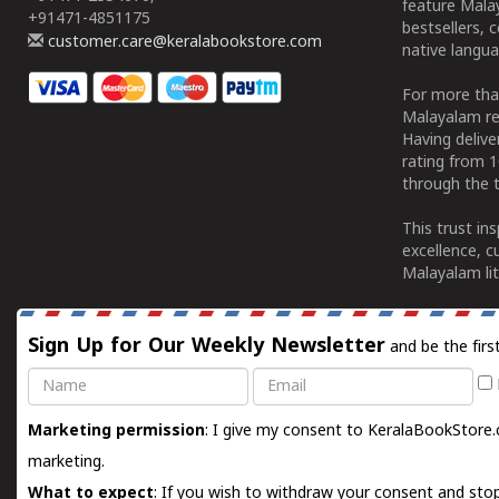
feature Malay
+91471-4851175
bestsellers, 
customer.care@keralabookstore.com
native langua
For more tha
Malayalam re
Having deliv
rating from 
through the t
This trust in
excellence, c
Malayalam lit
Sign Up for Our Weekly Newsletter
and be the firs
Name
Email
Marketing permission
: I give my consent to KeralaBookStore.
marketing.
What to expect
: If you wish to withdraw your consent and stop