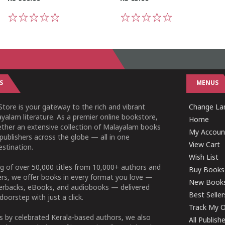
1
2
3
4
5
1
2
3
4
5
S
MENUS
tore is your gateway to the rich and vibrant
Change Lan
yalam literature. As a premier online bookstore,
Home
ether an extensive collection of Malayalam books
My Accoun
publishers across the globe — all in one
View Cart
stination.
Wish List
g of over 50,000 titles from 10,000+ authors and
Buy Books
ers, we offer books in every format you love —
New Book
perbacks, eBooks, and audiobooks — delivered
Best Seller
doorstep with just a click.
Track My O
 by celebrated Kerala-based authors, we also
All Publish