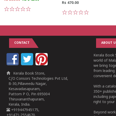
Rs 470.00
1
2
3
4
5
1
2
3
4
5
CONTACT
ABOUT U
Kerala Book S
world of Mala
we bring tog
from leading 
Kerala Book Store,
convenient de
C/O Consors Technologies Pvt Ltd,
B-30,Pillaveedu Nagar,
With a catalo
Kesavadasapuram,
350+ publish
Pattom P O, Pin 695004
including pa
Thiruvananthapuram,
right to your 
Kerala, India.
+919447945175,
Beyond works
+91471-2554670,