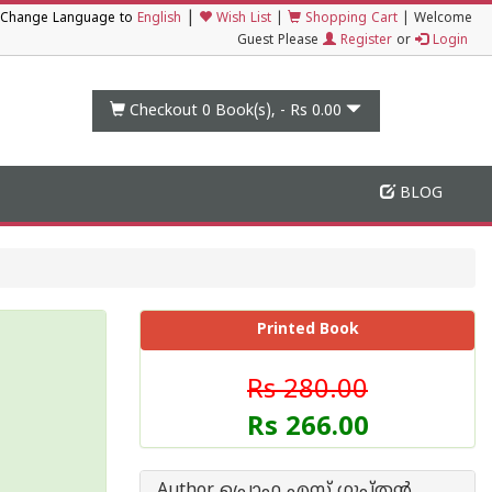
|
Change Language to
English
Wish List
|
Shopping Cart
|
Welcome
Guest Please
Register
or
Login
Checkout 0
Book(s), -
Rs 0.00
BLOG
Printed Book
Rs 280.00
Rs 266.00
Author പ്രൊഫ എസ് ഗുപ്തന്‍