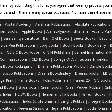
k here.
By submitting this form, you agree that we may process your 
nth, and if there are any special occasions. No more than 4 mails in 
sh Postal Academy
|
Aarshasri Publications
|
Absolute Publications
ham Books
|
Apple Books
|
Arshavidyaprathishtanam
|
Ascend Publ
|
Bala Sahitya Institute
|
Barn Owl Books
|
Beeka Books
|
Beyond
|
Blue Pea Publications
|
boby books
|
Bodhi Books
|
Book Carry
|
B
ks
|
C I C C Book House
|
C N N Publishers
|
Carmel International P
k Communications
|
CLS Books
|
College Of Architecture Trivandrum
vi Books Kodungallor
|
Dhanam Publications Pvt Ltd
|
Dimple Book
 Bosco Publications
|
Dream BookBindery
|
Dreams books
|
EB B
ngerPrint
|
Flame Books
|
Folio Publishers
|
Frames 25
|
G V Books
nd Books
|
Grassroots
|
Green Books
|
Green Pepper Publica
|
Grih
s India
|
HEIWA Books
|
Hemamambika Books
|
Hi Tech Books
|
H
Publications
|
Indus Scrolls Bhasha
|
Insight Publica
|
Integral Book
lications
|
Jeevana Samskriti
|
Jeyem Publications
|
Jyothir Dharma