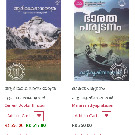
ആദികൈലാസ യാത്ര
ഭാരതപര്യടനം
എം കെ രാമചന്ദ്രന്‍
കുട്ടികൃഷ്ണ മാരാര്‍
Current Books Thrissur
Mararsahithyaprakasam
Add to Cart
Add to Cart
Rs 650.00
Rs 617.00
Rs 350.00