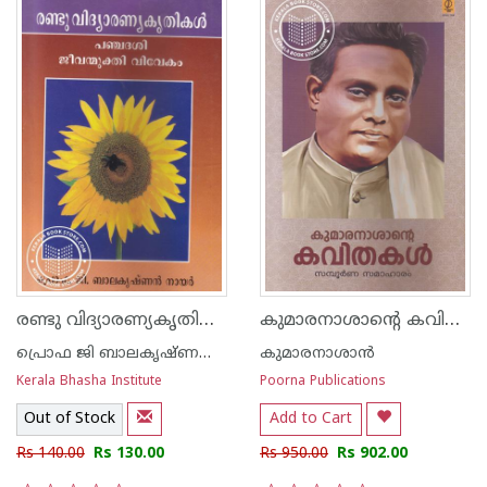
രണ്ടു വിദ്യാരണ്യകൃതികള്‍ പഞ്ചദശി ജീവന്മുക്തി വിവേകം -Old Edition-
കുമാരനാശാന്റെ കവിതകള്‍ സമ്പൂര്‍ണ സമാഹാരം
പ്രൊഫ ജി ബാലകൃഷ്ണന്‍ നായര്‍
കുമാരനാശാന്‍
Kerala Bhasha Institute
Poorna Publications
Out of Stock
Add to Cart
Rs 140.00
Rs 130.00
Rs 950.00
Rs 902.00