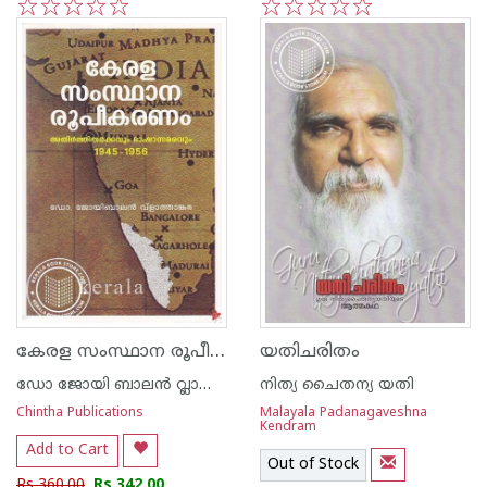
1
2
3
4
5
1
2
3
4
5
കേരള സംസ്ഥാന രൂപീകരണം - അതിർത്തിതർക്കവും ഭാഷാസമരവും 1945 - 1956
യതിചരിതം
ഡോ ജോയി ബാലന്‍ വ്ലാത്താക്കര
നിത്യ ചൈതന്യ യതി
Chintha Publications
Malayala Padanagaveshna
Kendram
Add to Cart
Out of Stock
Rs 360.00
Rs 342.00