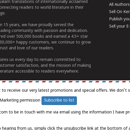
alam translations of internationally acclaimed
All Authors
connecting readers to world literature in their
Sell On Ke
ge.
Publish yo
n 15 years, we have proudly served the
Sell your 
ading community with passion and dedication.
ered over 500,000 books and earned a 4.5+ star
100,000+ happy customers, we continue to grow
rust and love of our readers.
spires us every day to remain committed to
ustomer satisfaction, and the mission of making
erature accessible to readers everywhere.
t to receive our very latest promotions and special offers. We don't 
Marketing permission
Subscribe to list
com to be in touch with me via email using the information I have pr
 hearing from us, simply click the unsubscribe link at the bottom of