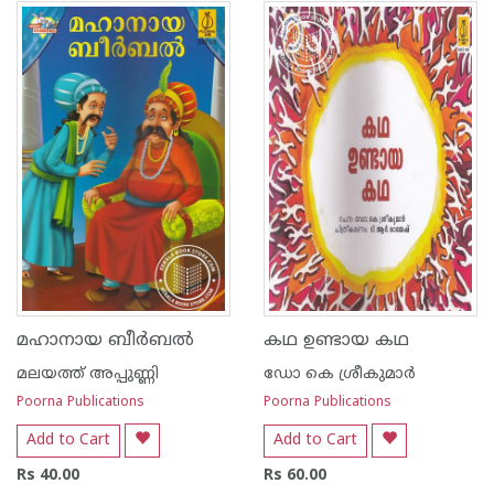
1
2
3
4
5
1
2
3
4
5
മഹാനായ ബീര്‍ബല്‍
കഥ ഉണ്ടായ കഥ
മലയത്ത് അപ്പുണ്ണി
ഡോ കെ ശ്രീകുമാര്‍
Poorna Publications
Poorna Publications
Add to Cart
Add to Cart
Rs 40.00
Rs 60.00