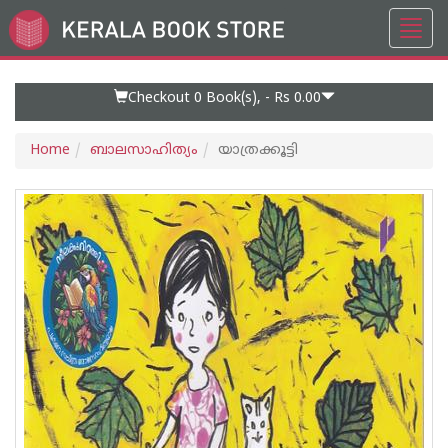
Toggl
Go
navig
to
Home
Page
Checkout 0
Book(s), -
Rs 0.00
Home
ബാലസാഹിത്യം
യാത്രക്കൂട്ടി