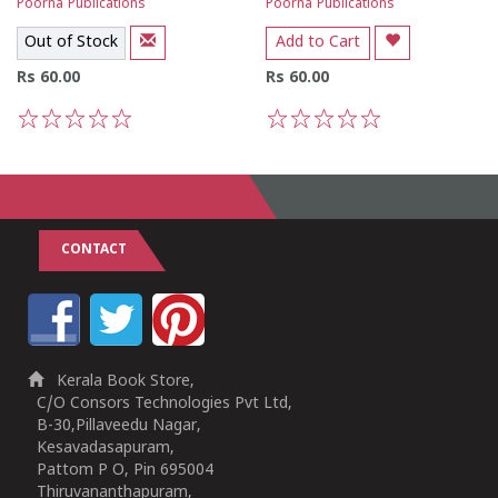
Poorna Publications
Poorna Publications
Out of Stock
Add to Cart
Rs 60.00
Rs 60.00
1
2
3
4
5
1
2
3
4
5
CONTACT
Kerala Book Store,
C/O Consors Technologies Pvt Ltd,
B-30,Pillaveedu Nagar,
Kesavadasapuram,
Pattom P O, Pin 695004
Thiruvananthapuram,