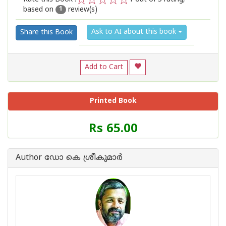
based on
review(s)
1
2
3
4
5
1
Ask to AI about this book
Share this Book
Add to Cart
Printed Book
Price
Rs 65.00
of
this
Book
Author ഡോ കെ ശ്രീകുമാര്‍
is