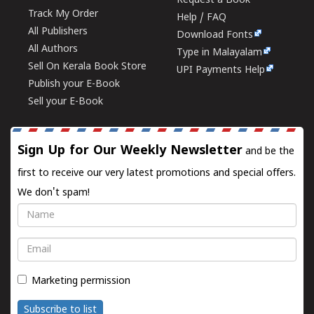
Request a Book
Track My Order
Help / FAQ
All Publishers
Download Fonts
All Authors
Type in Malayalam
Sell On Kerala Book Store
UPI Payments Help
Publish your E-Book
Sell your E-Book
Sign Up for Our Weekly Newsletter
and be the
first to receive our very latest promotions and special offers.
We don't spam!
Name
Email
Marketing permission
Subscribe to list