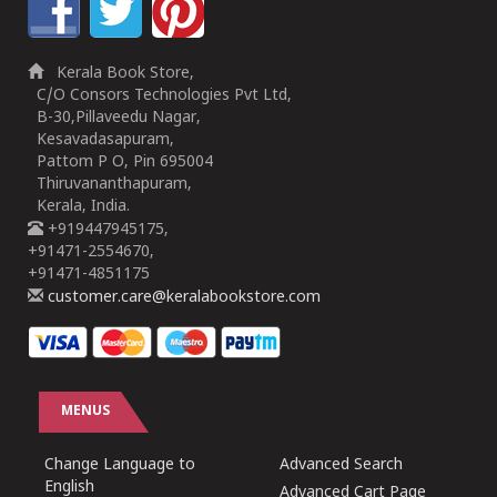
Kerala Book Store,
C/O Consors Technologies Pvt Ltd,
B-30,Pillaveedu Nagar,
Kesavadasapuram,
Pattom P O, Pin 695004
Thiruvananthapuram,
Kerala, India.
+919447945175,
+91471-2554670,
+91471-4851175
customer.care@keralabookstore.com
MENUS
Change Language to
Advanced Search
English
Advanced Cart Page