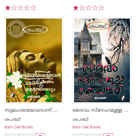
1
2
3
4
5
1
2
3
4
5
സുമംഗലയോടൊന്ന് ചോദിക്കണം ദൈവത്തോടും
ദൈവം സ്നേഹമുള്ള കൊലയാളി
ശപത്ഥ്
ശപത്ഥ്
Barn Owl Books
Barn Owl Books