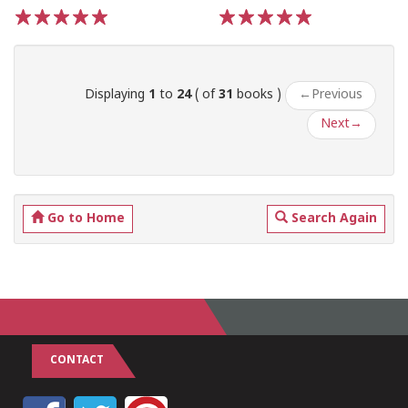
1
2
3
4
5
1
2
3
4
5
Displaying
1
to
24
( of
31
books )
←
Previous
Next
→
Go to Home
Search Again
CONTACT