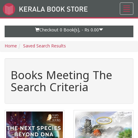
Toggl
Go
navig
to
Home
Page
Checkout 0
Book(s), -
Rs 0.00
Home
Saved Search Results
Books Meeting The
Search Criteria