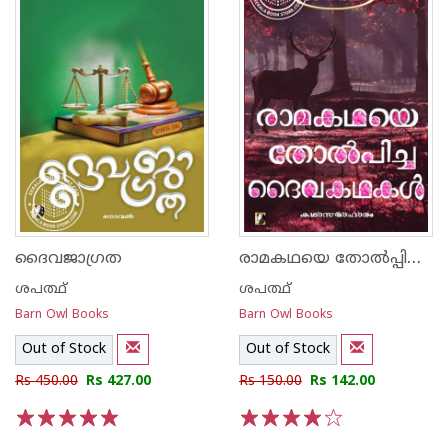
രാമകഥയെ തോൽപ്പിച്ച ദൈവകഥകൾ
ദൈവജാഗ്രത
ശപത്ഥ്
ശപത്ഥ്
Barn Owl Books
Barn Owl Books
Out of Stock
Out of Stock
Rs 450.00
Rs 427.00
Rs 150.00
Rs 142.00
1
2
3
4
5
1
2
3
4
5