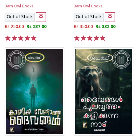
Barn Owl Books
Barn Owl Books
Out of Stock
Out of Stock
Rs 250.00
Rs 237.00
Rs 350.00
Rs 332.00
1
2
3
4
5
1
2
3
4
5