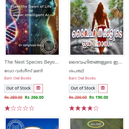
The Next Species Beyond DNA
ദൈവഹിതങ്ങളുടെ ഇതിഹാസം
ഡോ വർഗീസ് മണി
ശപത്ഥ്
Barn Owl Books
Barn Owl Books
Out of Stock
Out of Stock
Rs 280.00
Rs 266.00
Rs 200.00
Rs 190.00
1
2
3
4
5
1
2
3
4
5