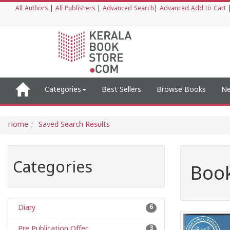
All Authors
|
All Publishers
|
Advanced Search
|
Advanced Add to Cart
Categories
Best Sellers
Browse Books
Ne
Home
Saved Search Results
Categories
Book
Diary
6
Pre Publication Offer
3