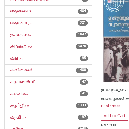
ആത്മകഥ
484
ആരോഗ്യം
321
ഉപന്യാസം
1047
കഥകള്‍ »»
3476
കല »»
95
കവിതകള്‍
1480
കളക്ഷന്‍സ്
47
കായികം
41
ബാബുരാജ് കള
കുറിപ്പ്‌ »»
1333
Bookerman
Add to Cart
കൃഷി »»
197
Rs 99.00