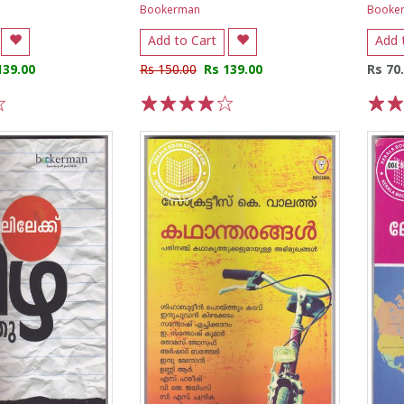
Bookerman
Booke
Add to Cart
Add 
139.00
Rs 150.00
Rs 139.00
Rs 70
1
2
3
4
5
1
2