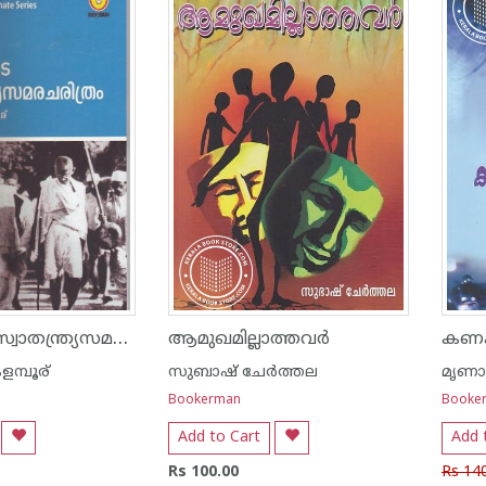
ഇന്ത്യയുടെ സ്വാതന്ത്ര്യസമരചരിത്രം
ആമുഖമില്ലാത്തവര്‍
കണക
മ്പൂര്
സുബാഷ് ചേര്‍ത്തല
മൃണാ
Bookerman
Booke
Add to Cart
Add 
Rs 100.00
Rs 14