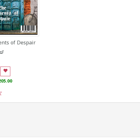
ts of Despair
യ്
205.00