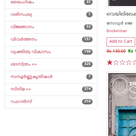
ലൈംഗികം
22
വെയിലിലേക്
വരിസംഖ്യ
1
സേവ്യര്‍ ജെ
വിജ്ഞാനം
53
Bookerman
വിവര്‍ത്തനം
157
Add to Cart
Rs 130.00
Rs 
വ്യക്തിത്വ വികാസം
198
ശാസ്ത്രം »»
325
1
2
3
4
5
സമ്പൂര്‍ണ്ണകൃതികള്‍
7
സിനിമ »»
374
റഫറന്‍സ്
210