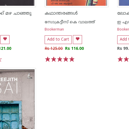
ക് മഴ ചാഞ്ഞു
കഥാന്തരങ്ങള്‍
ലോകര
സോക്രട്ടീസ് കെ വാലത്ത്
ഇ എസ്
Bookerman
Booke
Add to Cart
Add 
121.00
Rs 125.00
Rs 116.00
Rs 99
1
2
3
4
5
1
2