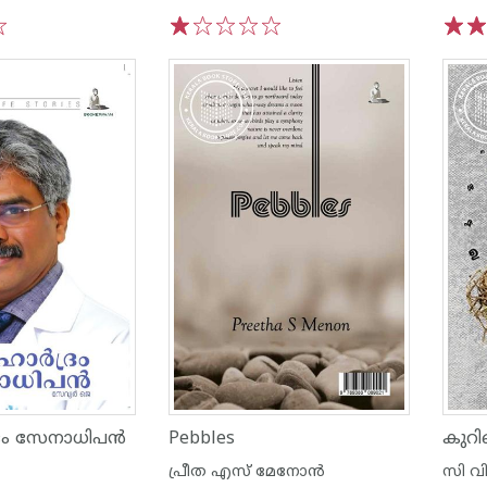
1
2
3
4
5
1
2
്രം സേനാധിപൻ
Pebbles
കുറി
പ്രീത എസ് മേനോന്‍
സി വി 