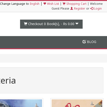
|
Change Language to
English
Wish List
|
Shopping Cart
|
Welcome
Guest Please
Register
or
Login
Checkout 0
Book(s), -
Rs 0.00
BLOG
eria