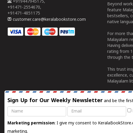
+919447945175,
Beyond works
+91471-2554670,
feature Malay
+91471-4851175
bestsellers, 
customer.care@keralabookstore.com
native langua
For more tha
Malayalam re
Having deliv
rating from 
through the t
This trust in
excellence, c
Malayalam lit
Sign Up for Our Weekly Newsletter
and be the firs
Name
Email
Marketing permission
: I give my consent to KeralaBookStore.
marketing.