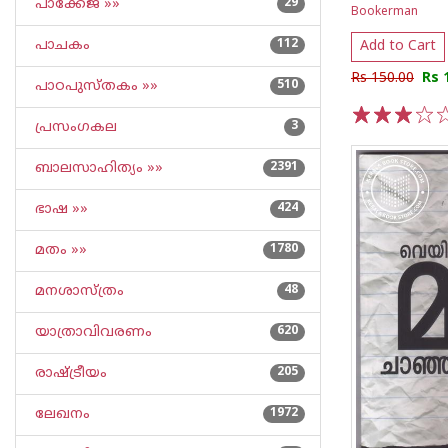
പാക്കേജ് »»
29
Bookerman
പാചകം
112
Add to Cart
Rs 150.00
Rs 
പാഠപുസ്തകം »»
510
പ്രസംഗകല
3
1
2
3
4
5
ബാലസാഹിത്യം »»
2391
ഭാഷ »»
424
മതം »»
1780
മനശാസ്ത്രം
48
യാത്രാവിവരണം
620
രാഷ്ട്രീയം
205
ലേഖനം
1972