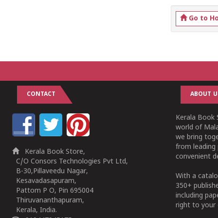
Go to H
CONTACT
ABOUT U
Kerala Book S
world of Mala
we bring tog
from leading 
Kerala Book Store,
convenient de
C/O Consors Technologies Pvt Ltd,
B-30,Pillaveedu Nagar,
With a catalo
Kesavadasapuram,
350+ publish
Pattom P O, Pin 695004
including pa
Thiruvananthapuram,
right to your 
Kerala, India.