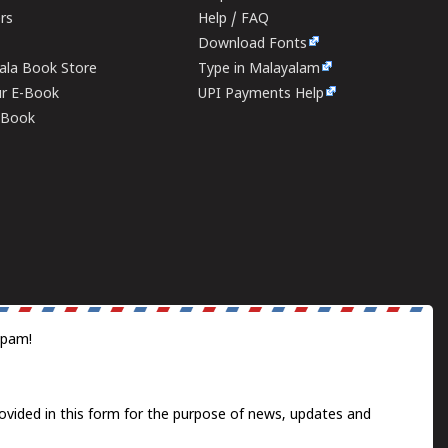
ers
Help / FAQ
Download Fonts
rala Book Store
Type in Malayalam
ur E-Book
UPI Payments Help
E-Book
spam!
ovided in this form for the purpose of news, updates and