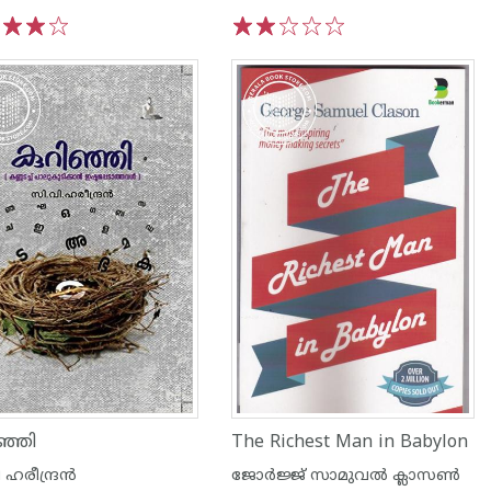
3
4
5
1
2
3
4
5
ഞ്ഞി
The Richest Man in Babylon
ഹരീന്ദ്രന്‍
ജോര്‍ജ്ജ് സാമുവല്‍ ക്ലാസണ്‍