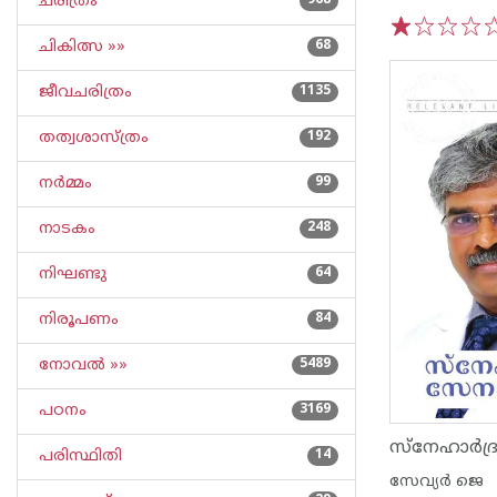
ചരിത്രം
968
ചികിത്സ »»
68
1
2
3
4
5
ജീവചരിത്രം
1135
തത്വശാസ്ത്രം
192
നര്‍മ്മം
99
നാടകം
248
നിഘണ്ടു
64
നിരൂപണം
84
നോവല്‍ »»
5489
പഠനം
3169
സ്നേഹാര്‍ദ
പരിസ്ഥിതി
14
സേവ്യര്‍ ജെ