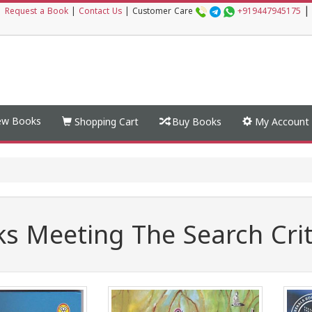
|
|
Request a Book
|
Contact Us
|
Customer Care
+919447945175
w Books
Shopping Cart
Buy Books
My Account
s Meeting The Search Crit