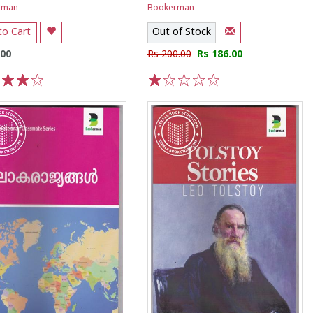
rman
Bookerman
to Cart
Out of Stock
.00
Rs 200.00
Rs 186.00
3
4
5
1
2
3
4
5