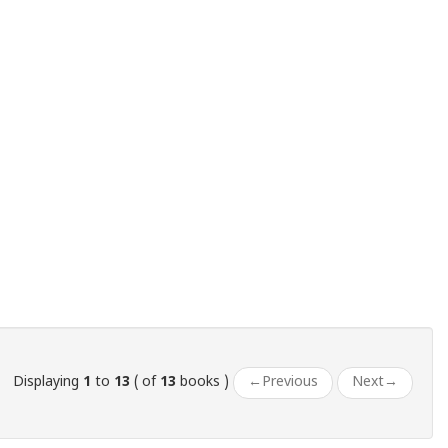
Displaying
1
to
13
( of
13
books )
←
Previous
Next
→