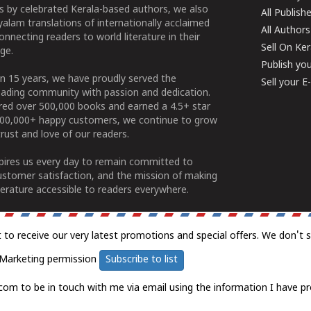
 by celebrated Kerala-based authors, we also
All Publish
alam translations of internationally acclaimed
All Authors
connecting readers to world literature in their
Sell On Ke
ge.
Publish yo
n 15 years, we have proudly served the
Sell your 
ading community with passion and dedication.
ered over 500,000 books and earned a 4.5+ star
100,000+ happy customers, we continue to grow
rust and love of our readers.
spires us every day to remain committed to
ustomer satisfaction, and the mission of making
erature accessible to readers everywhere.
t to receive our very latest promotions and special offers. We don't 
Marketing permission
Subscribe to list
com to be in touch with me via email using the information I have pr