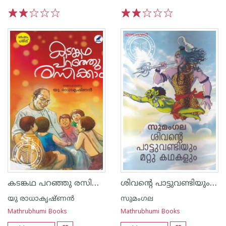
1
2
3
4
5
1
2
3
4
5
കടങ്കഥ പറഞ്ഞു രസിക്കാം
ശിവന്റെ പാട്ടുവണ്ടിയും മറ്റു കഥകളും
യു രാധാകൃഷ്ണന്‍
സുമംഗല
Mathrubhumi Books
Mathrubhumi Books