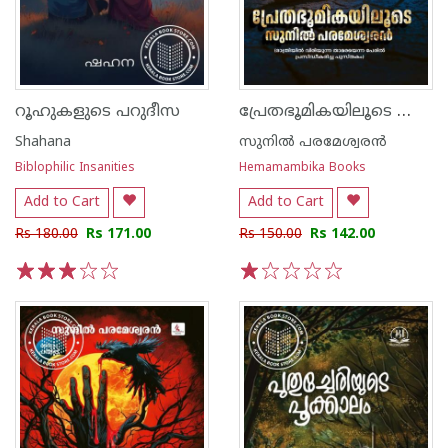
പ്രേതഭൂമികയിലൂടെ സുനിൽ പരമേശ്വരൻ
റൂഹുകളുടെ പറുദീസ
Shahana
സുനില്‍ പരമേശ്വരന്‍
Biblophilic Insanities
Hemamambika Books
Add to Cart
Add to Cart
Rs 180.00
Rs 171.00
Rs 150.00
Rs 142.00
1
2
3
4
5
1
2
3
4
5