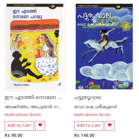
ഈ ഏടത്തി നൊണേ പറയൂ
പട്ടുതൂവാല
അക്കിത്തം അചുതന്‍ നമ്പൂതിരി
ഡോ കെ ശ്രീകുമാര്‍
Mathrubhumi Books
Mathrubhumi Books
Add to Cart
Add to Cart
Rs 90.00
Rs 140.00