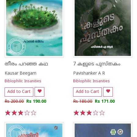
തീരം പറഞ്ഞ കഥ
7 കളുടെ പുസ്‌തകം
Kausar Beegam
Pavishanker A R
Biblophilic Insanities
Biblophilic Insanities
Add to Cart
Add to Cart
Rs 200.00
Rs 190.00
Rs 180.00
Rs 171.00
1
2
3
4
5
1
2
3
4
5