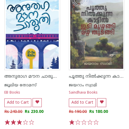
അനുരാഗ മൗന ചാരുതി - ഭാഗം 2
പൂത്തു നിൽക്കുന്ന കാട്ടിൽ ഇടി മുഴങി മഴ തുടങ്ങി
ജൂലിയ തോമസ്
ജയറാം സ്വാമി
EB Books
Saindhava Books
Add to Cart
Add to Cart
Rs 240.00
Rs 230.00
Rs 190.00
Rs 180.00
1
2
3
4
5
1
2
3
4
5