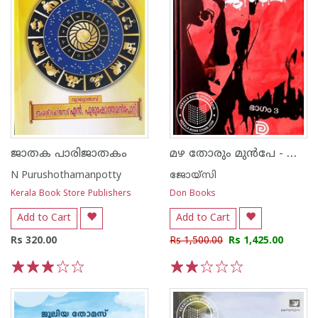
മഴ തോരും മുൻപേ - ഭാഗം 3
ജാതക പാരിജാതകം
N Purushothamanpotty
ജോയ്‌സി
Kerala Book Store Publishers
Don Books
Add to Cart
Add to Cart
Rs 320.00
Rs 1,500.00
Rs 1,425.00
1
2
3
4
5
1
2
3
4
5