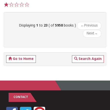
1
2
3
4
5
Displaying
1
to
23
( of
5958
books )
←
Previous
Next
→
Go to Home
Search Again
CONTACT