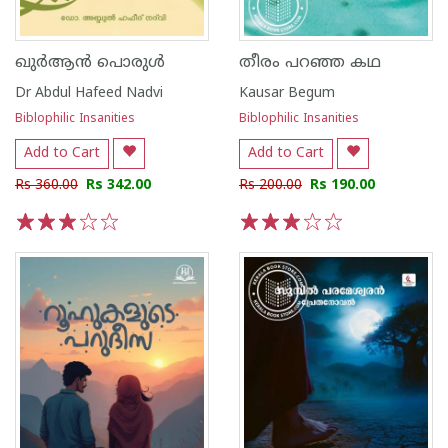
ഖുർആൻ പൊരുൾ
തീരം പറഞ്ഞ കഥ
Dr Abdul Hafeed Nadvi
Kausar Begum
Biblophilic Insanities
Biblophilic Insanities
Add to Cart
Add to Cart
Rs 360.00
Rs 342.00
Rs 200.00
Rs 190.00
1
2
3
4
5
1
2
3
4
5