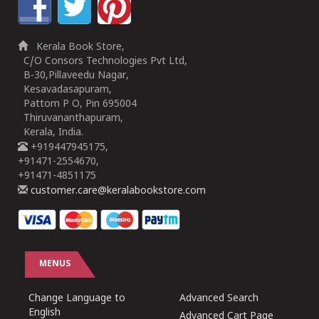
Kerala Book Store,
C/O Consors Technologies Pvt Ltd,
B-30,Pillaveedu Nagar,
Kesavadasapuram,
Pattom P O, Pin 695004
Thiruvananthapuram,
Kerala, India.
+919447945175,
+91471-2554670,
+91471-4851175
customer.care@keralabookstore.com
MENUS
Change Language to
Advanced Search
English
Advanced Cart Page