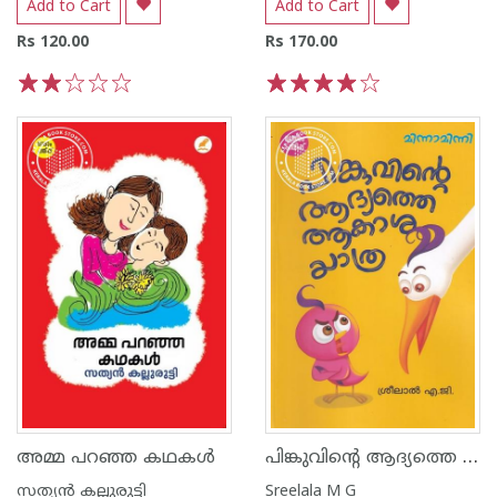
Add to Cart
Add to Cart
Rs 120.00
Rs 170.00
1
2
3
4
5
1
2
3
4
5
പിങ്കുവിന്റെ ആദ്യത്തെ ആകാശ യാത്ര
അമ്മ പറഞ്ഞ കഥകൾ
സത്യന്‍ കല്ലുരുട്ടി
Sreelala M G