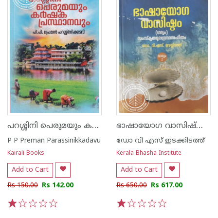
പറശ്ശിനി പെരുമയും കർഷ‌ക പ്രസ്ഥാനവും
ഭാഷായോഗ വാസിഷ്ഠം വാല്യം 2 - ഗദ്യം- സംസ്‌കൃതമൂല
P P Preman Parassinikkadavu
ഡോ വി എസ് ഇടക്കിടത്ത്
Kairali Books
Kerala Bhasha Institute
Add to Cart
Add to Cart
Rs 150.00
Rs 142.00
Rs 650.00
Rs 617.00
1
2
3
4
5
1
2
3
4
5