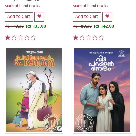
Mathrubhumi Books
Mathrubhumi Books
Add to Cart
Add to Cart
Rs 140.00
Rs 133.00
Rs 150.00
Rs 142.00
1
2
3
4
5
1
2
3
4
5