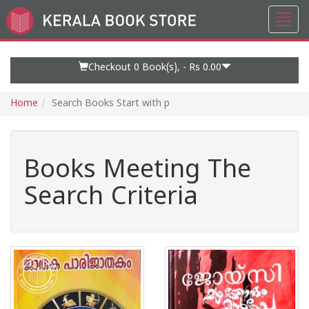
Toggl
Go
navig
to
Home
Page
Checkout 0
Book(s), -
Rs 0.00
Home
Search Books Start with p
Books Meeting The
Search Criteria