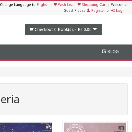
|
Change Language to
English
Wish List
|
Shopping Cart
|
Welcome
Guest Please
Register
or
Login
Checkout 0
Book(s), -
Rs 0.00
BLOG
eria