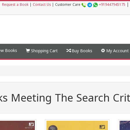
|
|
Request a Book
|
Contact Us
|
Customer Care
+919447945175
w Books
Shopping Cart
Buy Books
My Account
s Meeting The Search Crit