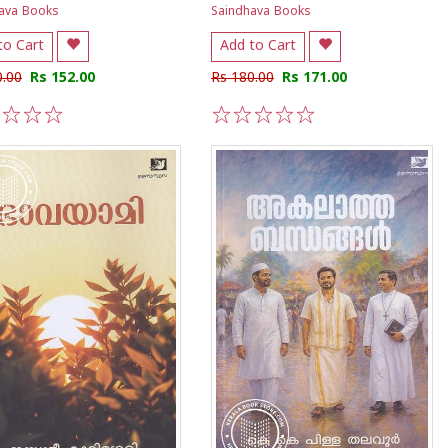
ava Books
Saindhava Books
to Cart
Add to Cart
0.00
Rs 152.00
Rs 180.00
Rs 171.00
3
4
5
1
2
3
4
5