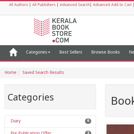
All Authors
|
All Publishers
|
Advanced Search
|
Advanced Add to Cart
Categories
Best Sellers
Browse Books
Ne
Home
Saved Search Results
Categories
Book
Diary
6
Pre Publication Offer
3