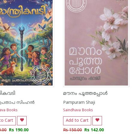
്രികവടി
മൗനം പൂത്തപ്പോൾ
 പ്രതാപ സിംഹന്‍
Pampuram Shaji
ava Books
Saindhava Books
to Cart
Add to Cart
0.00
Rs 190.00
Rs 150.00
Rs 142.00