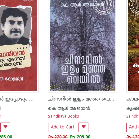
സാംബശിവൻ ഇപ്പോഴും എന്നോട് കഥ പറയാറുണ്ട്
ചിനാറിൽ ഇളം മഞ്ഞ വെയിൽ
i
കെ ആര്‍ അജയന്‍
കൃഷ്
s
Saindhava Books
Saindh
Add to Cart
Add 
285.00
Rs 220.00
Rs 209.00
Rs 13