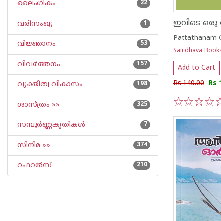
ലൈംഗികം
22
ഇവിടെ ഒരു
വരിസംഖ്യ
1
Pattathanam G
വിജ്ഞാനം
53
Saindhava Book
വിവര്‍ത്തനം
157
Add to Cart
Rs 140.00
Rs 
വ്യക്തിത്വ വികാസം
198
ശാസ്ത്രം »»
325
1
2
3
4
5
സമ്പൂര്‍ണ്ണകൃതികള്‍
7
സിനിമ »»
374
റഫറന്‍സ്
210