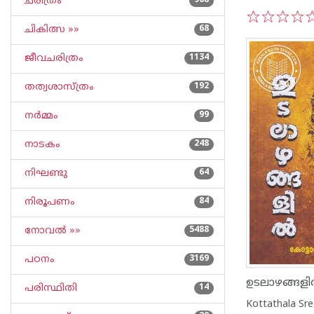
ചരിത്രം
968
ചികിത്സ »»
68
1
2
3
4
5
ജീവചരിത്രം
1134
തത്വശാസ്ത്രം
192
നര്‍മ്മം
99
നാടകം
248
നിഘണ്ടു
64
നിരൂപണം
84
നോവല്‍ »»
5488
പഠനം
3169
ഉടലാഴങ്ങള
പരിസ്ഥിതി
14
Kottathala Sr