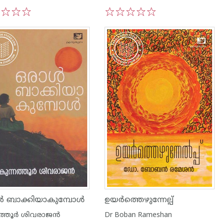
3
4
5
1
2
3
4
5
ൾ ബാക്കിയാകുമ്പോൾ
ഉയർത്തെഴുന്നേല്പ്
ത്തൂര്‍ ശിവരാജന്‍
Dr Boban Rameshan