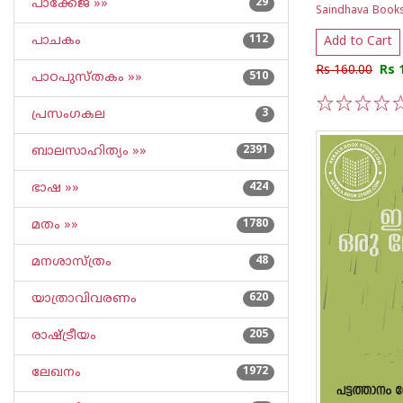
പാക്കേജ് »»
29
Saindhava Book
പാചകം
112
Add to Cart
Rs 160.00
Rs 
പാഠപുസ്തകം »»
510
പ്രസംഗകല
3
1
2
3
4
5
ബാലസാഹിത്യം »»
2391
ഭാഷ »»
424
മതം »»
1780
മനശാസ്ത്രം
48
യാത്രാവിവരണം
620
രാഷ്ട്രീയം
205
ലേഖനം
1972