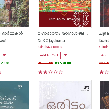
മഹാഭാരതം യാഗാശ്വങ്ങളുടെ ദുഃഖങ്ങൾ
ര്‍മ്മകൾ
ചുഴല
യേൽ
Dr K C Jayakumar
Kuzhit
s
Saindhava Books
Saindh
Add to Cart
Add 
123.00
Rs 600.00
Rs 570.00
Rs 17
1
2
3
4
5
1
2