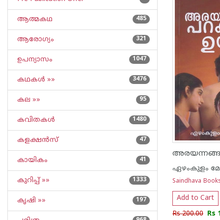
ആത്മകഥ
485
ആരോഗ്യം
321
ഉപന്യാസം
1047
കഥകള്‍ »»
3476
കല »»
95
കവിതകള്‍
1480
കളക്ഷന്‍സ്
47
കായികം
41
ഏഴംകുളം മോഹ
കുറിപ്പ്‌ »»
1333
Saindhava Book
Add to Cart
കൃഷി »»
197
Rs 200.00
Rs 