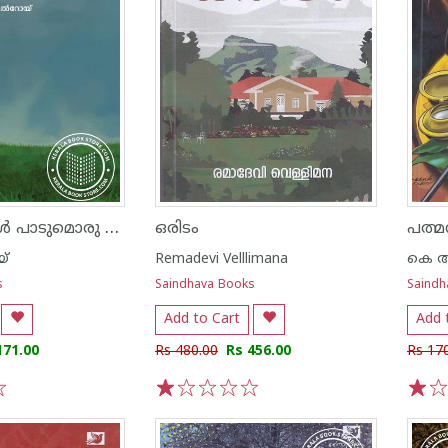
നീർക്കിളികൾ പാടുമൊരു ദിക്ക് കാണാം
ഒരിടം
യ്
Remadevi Velllimana
കെ ആ
s
Saindhava Books
Saindh
Add to Cart
Add 
171.00
Rs 480.00
Rs 456.00
Rs 17
1
2
3
4
5
1
2