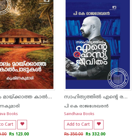
കാലം മായ്ക്കാത്ത കാൽപാടുകൾ
സാഹിത്യത്തിൽ എന്റെ രഹസ്യ ജീവിതം
ണകുമാരി
പി കെ രാജശേഖരന്‍
ava Books
Saindhava Books
to Cart
Add to Cart
0.00
Rs 123.00
Rs 350.00
Rs 332.00