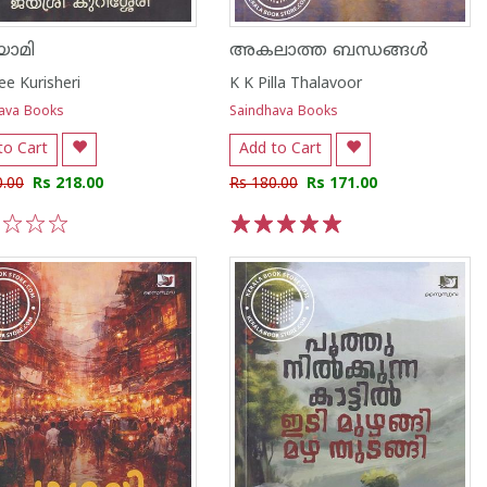
യാമി
അകലാത്ത ബന്ധങ്ങൾ
ee Kurisheri
K K Pilla Thalavoor
ava Books
Saindhava Books
to Cart
Add to Cart
0.00
Rs 218.00
Rs 180.00
Rs 171.00
3
4
5
1
2
3
4
5