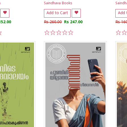
s
Saindhava Books
Saindh
Add to Cart
Add 
152.00
Rs 260.00
Rs 247.00
Rs 16
1
2
3
4
5
1
2