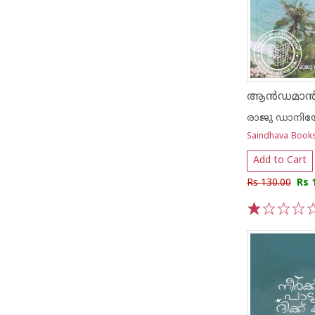
ആൻഡമാൻ ഓ
രാജു ഡാനി
Saindhava Book
Add to Cart
Rs 130.00
Rs 
1
2
3
4
5