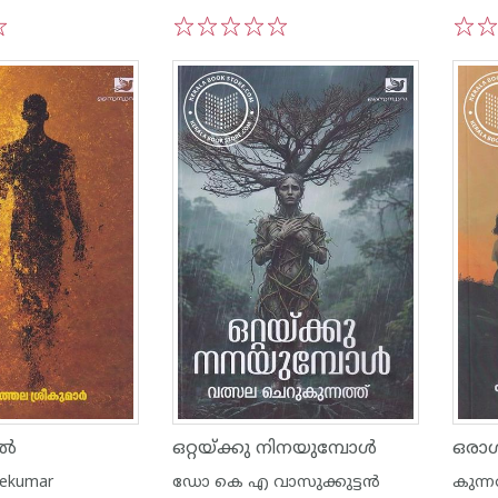
1
2
3
4
5
1
2
ിൽ
ഒറ്റയ്ക്കു നിനയുമ്പോൾ
ഒരാ
eekumar
ഡോ കെ എ വാസുക്കുട്ടൻ
കുന്ന