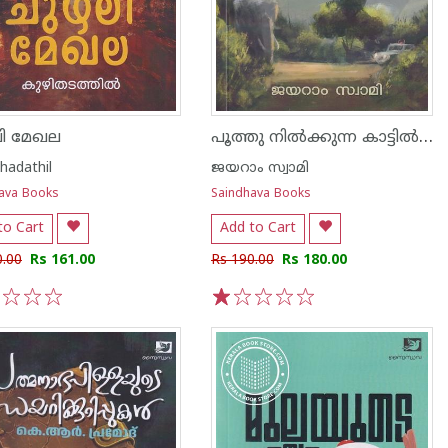
പൂത്തു നിൽക്കുന്ന കാട്ടിൽ ഇടി മുഴങി മഴ തുടങ്ങി
ി മേഖല
hadathil
ജയറാം സ്വാമി
ava Books
Saindhava Books
to Cart
Add to Cart
0.00
Rs 161.00
Rs 190.00
Rs 180.00
3
4
5
1
2
3
4
5