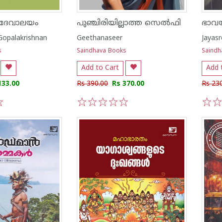
 ദേവാലയം
പുഞ്ചിരിയില്ലാത്ത സെൽഫി
ഭാവ
opalakrishnan
Geethanaseer
Jayasr
s
Saindhava Books
Saindh
Add to Cart
Add 
133.00
Rs 390.00
Rs 370.00
Rs 23
1
2
3
4
5
1
2