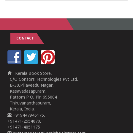
CONTACT
Kerala Book Store,
C/O Consors Technologies Pvt Ltd,
B-30,Pillaveedu Nagar,
Kesavadasapuram,
Pattom P O, Pin 695004
Thiruvananthapuram,
Kerala, India.
+919447945175,
+91471-2554670,
+91471-4851175