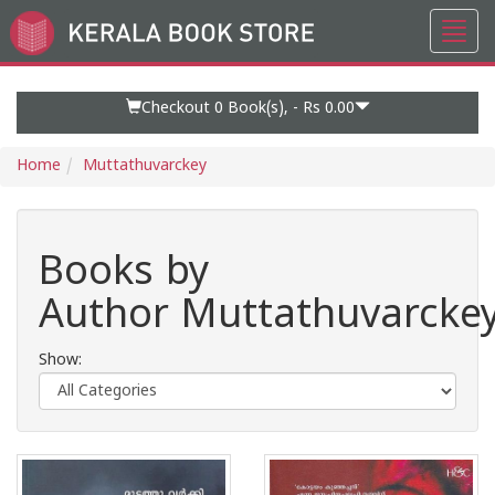
Toggl
Go
navig
to
Home
Page
Checkout 0
Book(s), -
Rs 0.00
Home
Muttathuvarckey
Books by
Author Muttathuvarcke
Show: