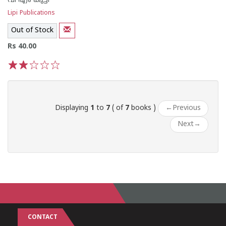
വി എം കുട്ടി
Lipi Publications
Out of Stock
Rs 40.00
1
2
3
4
5
Displaying
1
to
7
( of
7
books )
←
Previous
Next
→
CONTACT