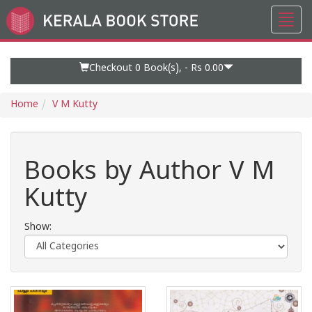
Toggl
Go
navig
to
Home
Page
Checkout 0
Book(s), -
Rs 0.00
Home
V M Kutty
Books by Author V M
Kutty
Show: