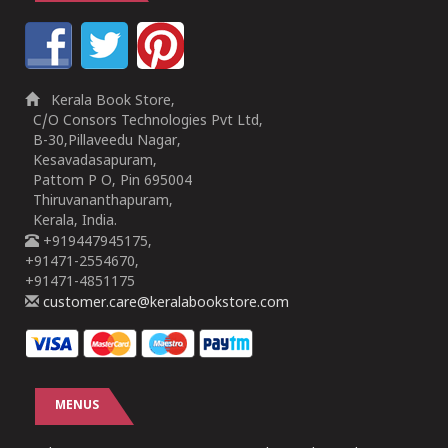
Kerala Book Store,
C/O Consors Technologies Pvt Ltd,
B-30,Pillaveedu Nagar,
Kesavadasapuram,
Pattom P O, Pin 695004
Thiruvananthapuram,
Kerala, India.
+919447945175,
+91471-2554670,
+91471-4851175
customer.care@keralabookstore.com
MENUS