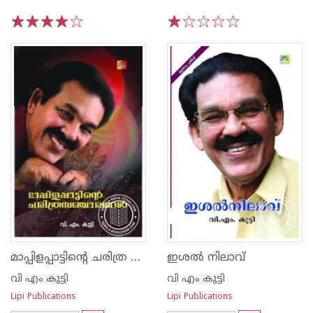
1
2
3
4
5
1
2
3
4
5
മാപ്പിളപ്പാട്ടിന്റെ ചരിത്ര സഞ്ചാരങ്ങള്‍
ഇശല്‍ നിലാവ്
വി എം കുട്ടി
വി എം കുട്ടി
Lipi Publications
Lipi Publications