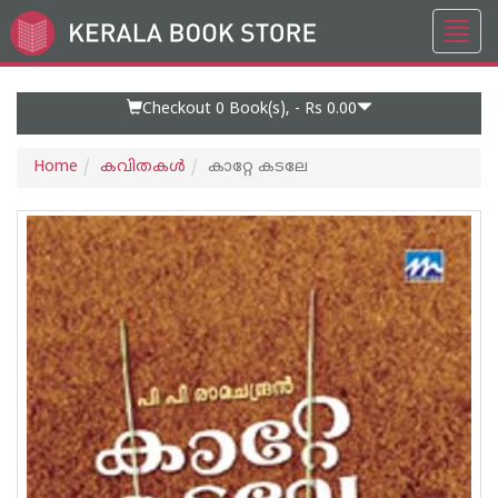
Toggl
Go
navig
to
Home
Page
Checkout 0
Book(s), -
Rs 0.00
Home
കവിതകള്‍
കാറ്റേ കടലേ