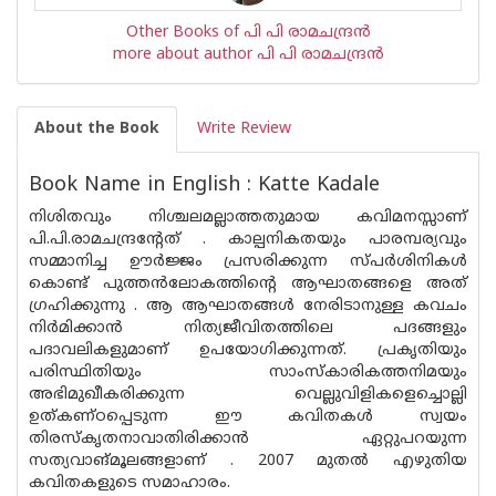
Other Books of പി പി രാമചന്ദ്രന്‍
more about author പി പി രാമചന്ദ്രന്‍
About the Book
Write Review
Book Name in English : Katte Kadale
നിശിതവും നിശ്ചലമല്ലാത്തതുമായ കവിമനസ്സാണ്
പി.പി.രാമചന്ദ്രന്റേത് . കാല്പനികതയും പാരമ്പര്യവും
സമ്മാനിച്ച ഊര്‍ജ്ജം പ്രസരിക്കുന്ന സ്​പര്‍ശിനികള്‍
കൊണ്ട് പുത്തന്‍ലോകത്തിന്റെ ആഘാതങ്ങളെ അത്
ഗ്രഹിക്കുന്നു . ആ ആഘാതങ്ങള്‍ നേരിടാനുള്ള കവചം
നിര്‍മിക്കാന്‍ നിത്യജീവിതത്തിലെ പദങ്ങളും
പദാവലികളുമാണ് ഉപയോഗിക്കുന്നത്. പ്രകൃതിയും
പരിസ്ഥിതിയും സാംസ്‌കാരികത്തനിമയും
അഭിമുഖീകരിക്കുന്ന വെല്ലുവിളികളെച്ചൊല്ലി
ഉത്കണ്ഠപ്പെടുന്ന ഈ കവിതകള്‍ സ്വയം
തിരസ്‌കൃതനാവാതിരിക്കാന്‍ ഏറ്റുപറയുന്ന
സത്യവാങ്മൂലങ്ങളാണ് . 2007 മുതല്‍ എഴുതിയ
കവിതകളുടെ സമാഹാരം.