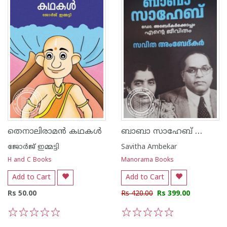
ബാബാ സാഹേബ് ഡോ. അബേദ്കർക്കൊപ്പം എൻ്റെ ജീവിതം
തെനാലിരാമൻ കഥകൾ
ജോര്‍ജ് ഇമ്മട്ടി
Savitha Ambekar
H and C Books
Manorama Books
Add to Cart
Add to Cart
Rs 50.00
Rs 420.00
Rs 399.00
1
2
3
4
5
1
2
3
4
5