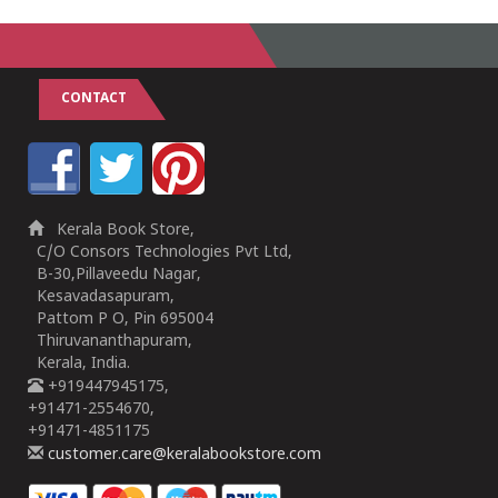
CONTACT
Kerala Book Store,
C/O Consors Technologies Pvt Ltd,
B-30,Pillaveedu Nagar,
Kesavadasapuram,
Pattom P O, Pin 695004
Thiruvananthapuram,
Kerala, India.
+919447945175,
+91471-2554670,
+91471-4851175
customer.care@keralabookstore.com