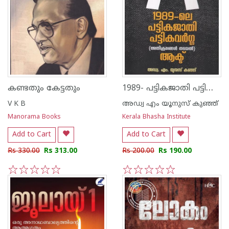
1989- പട്ടികജാതി പട്ടികവർഗ്ഗ -അതിക്രമങ്ങൾ തടയൽ- ആക്ട്
കണ്ടതും കേട്ടതും
V K B
അഡ്വ എം യൂനുസ് കുഞ്ഞ്
Manorama Books
Kerala Bhasha Institute
Add to Cart
Add to Cart
Rs 330.00
Rs 313.00
Rs 200.00
Rs 190.00
1
2
3
4
5
1
2
3
4
5