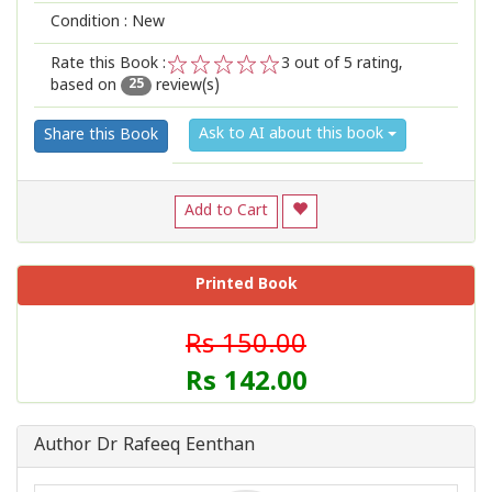
Condition : New
Rate this Book :
3
out of 5 rating,
based on
review(s)
1
2
3
4
5
25
Ask to AI about this book
Share this Book
Add to Cart
Printed Book
Rs 150.00
Rs 142.00
Author Dr Rafeeq Eenthan