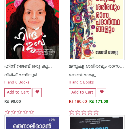
ഹിന്ദ് റജബ് ഒരു കുഞ്ഞുതിങ്കളാഴ്ചയുടെ ജീവചരിത്രം
മനുഷ്യ ശരീരവും രാസ പദാർത്ഥങ്ങളും
വിമീഷ് മണിയൂര്‍
ബേബി മാത്യൂ
H and C Books
H and C Books
Add to Cart
Add to Cart
Rs 90.00
Rs 180.00
Rs 171.00
1
2
3
4
5
1
2
3
4
5