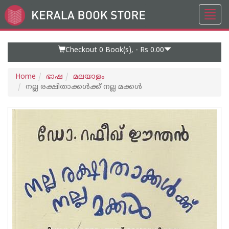
Toggl
Go
navig
to
Home
Page
Checkout 0
Book(s), -
Rs 0.00
Home
ഭാഷ
മലയാളം
നല്ല രക്ഷിതാക്കൾക്ക് നല്ല മക്കൾ