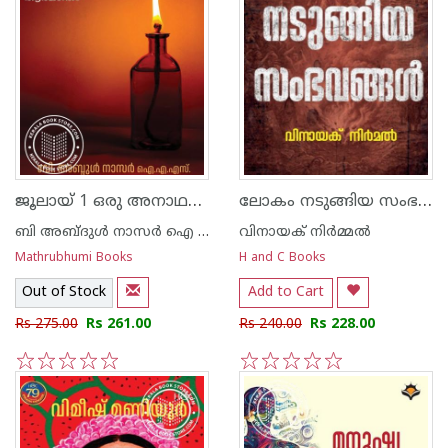
ജൂലായ് 1 ഒരു അനാഥബാല്യത്തിന്റെ ആത്മഗതം
ലോകം നടുങ്ങിയ സംഭവങ്ങൾ
ബി അബ്ദുള്‍ നാസര്‍ ഐ എ എസ്
വിനായക് നിര്‍മ്മല്‍
Mathrubhumi Books
H and C Books
Out of Stock
Add to Cart
Rs 275.00
Rs 261.00
Rs 240.00
Rs 228.00
1
2
3
4
5
1
2
3
4
5