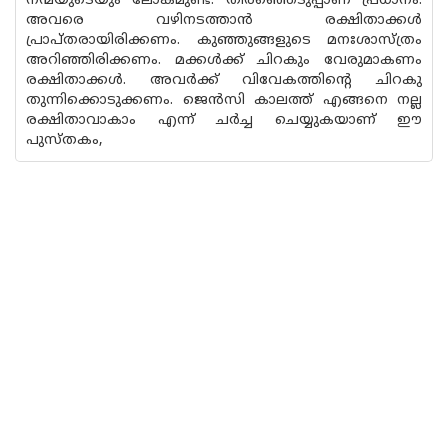
നന്മയുടെയും ലോകമുണ്ട്. തിരഞ്ഞെടുപ്പാണ് പ്രധാനം.
അവരെ വഴിനടത്താൻ രക്ഷിതാക്കൾ
പ്രാപ്‌തരായിരിക്കണം. കുഞ്ഞുങ്ങളുടെ മനഃശാസ്ത്രം
അറിഞ്ഞിരിക്കണം. മക്കൾക്ക് ചിറകും വേരുമാകണം
രക്ഷിതാക്കൾ. അവർക്ക് വിവേകത്തിൻ്റെ ചിറകു
തുന്നിക്കൊടുക്കണം. ജെൻസി കാലത്ത് എങ്ങനെ നല്ല
രക്ഷിതാവാകാം എന്ന് ചർച്ച ചെയ്യുകയാണ് ഈ
പുസ്ത‌കം,