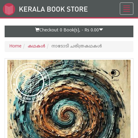
Toggl
Go
navig
to
Home
Page
Checkout 0
Book(s), -
Rs 0.00
Home
കഥകള്‍
നാടോടി ചരിത്രകഥകൾ