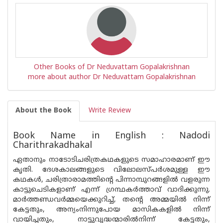
Other Books of Dr Neduvattam Gopalakrishnan
more about author Dr Neduvattam Gopalakrishnan
About the Book
Write Review
Book Name in English : Nadodi
Charithrakadhakal
ഏതാനും നാടോടിചരിത്രകഥകളുടെ സമാഹാരമാണ് ഈ
കൃതി. ദേശകാലങ്ങളുടെ വിലോലസ്പർശമുള്ള ഈ
കഥകൾ, ചരിത്രാരാമത്തിന്റെ പിന്നാമ്പുറങ്ങളിൽ വളരുന്ന
കാട്ടുചെടികളാണ് എന്ന് ഗ്രന്ഥകർത്താവ് വാദിക്കുന്നു.
മാർത്തണ്ഡവർമ്മയെക്കുറിച്ച്, തന്റെ അമ്മയിൽ നിന്ന്
കേട്ടതും, അന്യംനിന്നുപോയ മാസികകളിൽ നിന്ന്
വായിച്ചതും, നാട്ടുവൃദ്ധന്മാരിൽനിന്ന് കേട്ടതും,