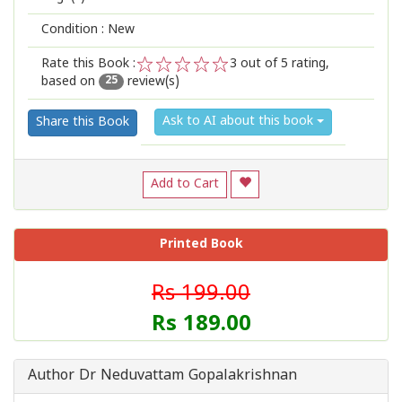
Condition : New
Rate this Book :
3
out of 5 rating,
based on
review(s)
1
2
3
4
5
25
Ask to AI about this book
Share this Book
Add to Cart
Printed Book
Rs 199.00
Rs 189.00
Author Dr Neduvattam Gopalakrishnan