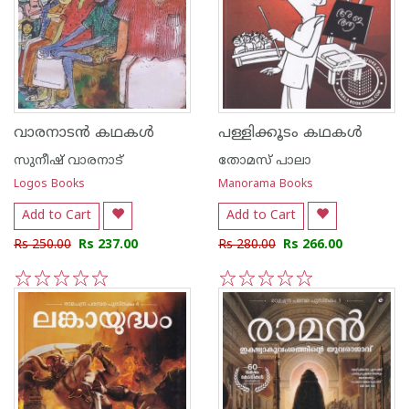
വാരനാടൻ കഥകൾ
പള്ളിക്കൂടം കഥകള്‍
സുനീഷ് വാരനാട്
തോമസ് പാലാ
Logos Books
Manorama Books
Add to Cart
Add to Cart
Rs 250.00
Rs 237.00
Rs 280.00
Rs 266.00
1
2
3
4
5
1
2
3
4
5