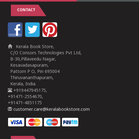
CONTACT
Kerala Book Store,
C/O Consors Technologies Pvt Ltd,
B-30,Pillaveedu Nagar,
Kesavadasapuram,
Pattom P O, Pin 695004
Thiruvananthapuram,
Kerala, India.
+919447945175,
+91471-2554670,
+91471-4851175
customer.care@keralabookstore.com