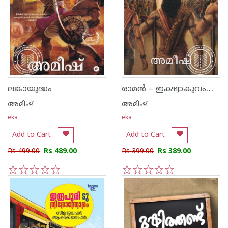
രാമൻ – ഇക്ഷ്വാകുവംശത്തിൻെറ യുവരാജാവ്‌
ലങ്കായുദ്ധം
അമിഷ്
അമിഷ്
eka
eka
Add to Cart
Add to Cart
Rs 499.00
Rs 489.00
Rs 399.00
Rs 389.00
1
2
3
4
5
1
2
3
4
5