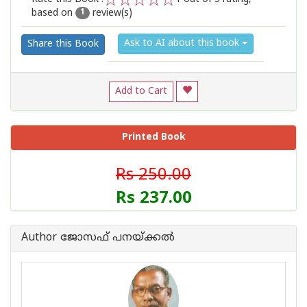
based on
review(s)
1
2
3
4
5
1
Ask to AI about this book
Share this Book
Add to Cart
Printed Book
Rs 250.00
Rs 237.00
Author ജോസഫ് പനയ്ക്കല്‍