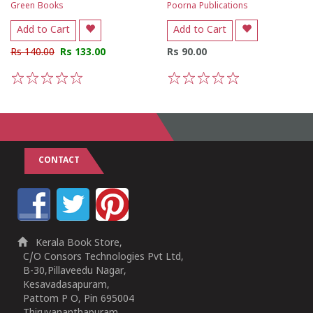
Green Books
Poorna Publications
Add to Cart
Add to Cart
Rs 140.00
Rs 133.00
Rs 90.00
1
2
3
4
5
1
2
3
4
5
CONTACT
Kerala Book Store,
C/O Consors Technologies Pvt Ltd,
B-30,Pillaveedu Nagar,
Kesavadasapuram,
Pattom P O, Pin 695004