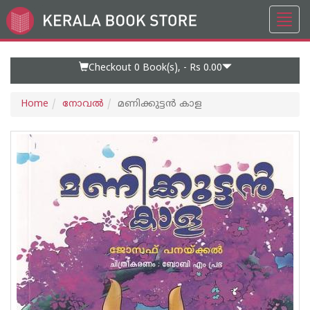
Toggl
Go
navig
to
Home
Page
Checkout 0
Book(s), -
Rs 0.00
Home
നോവല്‍
മണിക്കുട്ടന്‍ കാള