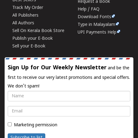
Best Sellers
Request a Book
Track My Order
Help / FAQ
All Publishers
Download Fonts
All Authors
Type in Malayalam
Sell On Kerala Book Store
UPI Payments Help
Publish your E-Book
Sell your E-Book
Sign Up for Our Weekly Newsletter
and be the
first to receive our very latest promotions and special offers.
We don't spam!
Name
Email
Marketing permission
Subscribe to list