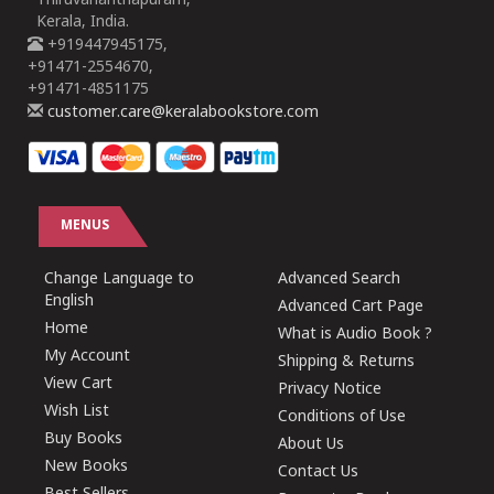
Thiruvananthapuram,
Kerala, India.
+919447945175,
+91471-2554670,
+91471-4851175
customer.care@keralabookstore.com
MENUS
Change Language to
Advanced Search
English
Advanced Cart Page
Home
What is Audio Book ?
My Account
Shipping & Returns
View Cart
Privacy Notice
Wish List
Conditions of Use
Buy Books
About Us
New Books
Contact Us