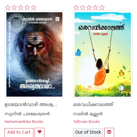
1
2
3
4
5
1
2
3
4
5
ഉടയോൻവാഴി അശ്വത്ഥാമാ
ഒരവധിക്കാലത്ത്
സുനില്‍ പരമേശ്വരന്‍
സലിൽ മുല്ലൻ
Hemamambika Books
Telbrain Books
Add to Cart
Out of Stock