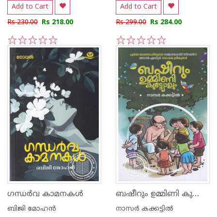
Add to Cart
Add to Cart
Rs 230.00
Rs 218.00
Rs 299.00
Rs 284.00
1
2
3
4
5
1
2
3
4
5
ബഷീറും ഉമ്മിണി കുട്ട്യോളും
ഗന്ധർവ കാമനകൾ
ബിജി മോഹൻ
നാസര്‍ കക്കട്ടില്‍