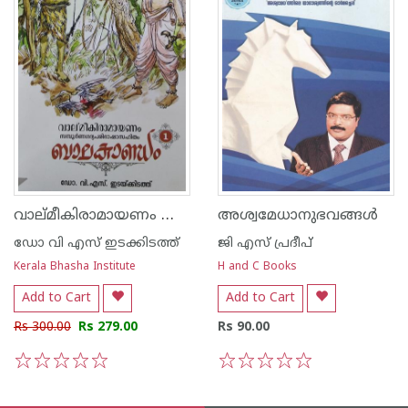
വാല്മീകിരാമായണം സമ്പൂര്‍ണഗദ്യപരിഭാഷാ സഹിതം - ബാലകാണ്ഡം 1
അശ്വമേധാനുഭവങ്ങള്‍
ഡോ വി എസ് ഇടക്കിടത്ത്
ജി എസ്‌ പ്രദീപ്‌
Kerala Bhasha Institute
H and C Books
Add to Cart
Add to Cart
Rs 300.00
Rs 279.00
Rs 90.00
1
2
3
4
5
1
2
3
4
5