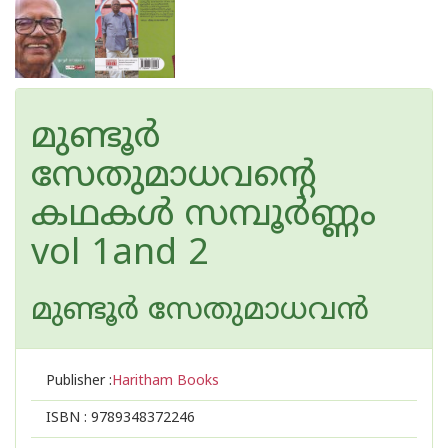
മുണ്ടൂർ
സേതുമാധവന്റെ
കഥകൾ സമ്പൂർണ്ണം
vol 1and 2
മുണ്ടൂര്‍ സേതുമാധവന്‍
Publisher :
Haritham Books
ISBN :
9789348372246