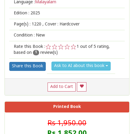
Language :
Malayalam
Edition :
2025
Page(s) :
1220
, Cover : Hardcover
Condition : New
Rate this Book :
1
out of 5 rating,
based on
review(s)
1
2
3
4
5
1
Ask to AI about this book
Share this Book
Add to Cart
Printed Book
Rs 1,950.00
Rs 1,852.00