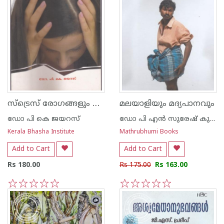
സ്ട്രെസ് രോഗങ്ങളും പരിഹാര മാര്‍ഗങ്ങളും
മലയാളിയും മദ്യപാനവും
ഡോ പി കെ ജയറസ്
ഡോ പി എന്‍ സുരേഷ് കുമാര്‍
Kerala Bhasha Institute
Mathrubhumi Books
Add to Cart
Add to Cart
Rs 180.00
Rs 175.00
Rs 163.00
1
2
3
4
5
1
2
3
4
5