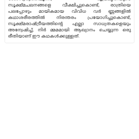
സൂക്ഷ്‌മചലനങ്ങളെ വീക്ഷിച്ചുകൊണ്ട്, രാത്രിയെ
പലപ്പോഴും മായികമായ വിവിധ വർ ണ്ണങ്ങളിൽ
കഥാശരീരത്തിൽ നിരന്തരം പ്രയോഗിച്ചുകൊണ്ട്,
സൂക്ഷ്മ‌രാഷ്ട്രീയത്തിന്റെ എല്ലാ സാധ്യതകളെയും
അന്വേഷിച്ച്, നിർ മ്മമമായി ആഖ്യാനം ചെയ്യുന്ന ഒരു
രീതിയാണ് ഈ കഥകൾക്കുള്ളത്.