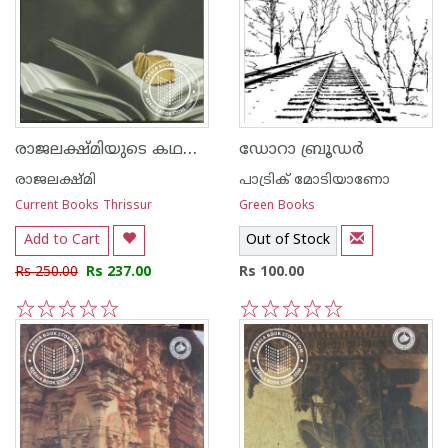
രാജലക്ഷ്‌മിയുടെ കഥകള്‍
ഡോറാ ബ്രൂഡര്‍
രാജലക്ഷ്മി
പാട്രിക് മോടിയാണോ
Current Books Thrissur
Green Books
Add to Cart
Out of Stock
Rs 250.00
Rs 237.00
Rs 100.00
1
2
3
4
5
1
2
3
4
5