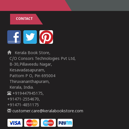
CONTACT
Kerala Book Store,
C/O Consors Technologies Pvt Ltd,
B-30,Pillaveedu Nagar,
Kesavadasapuram,
Pattom P O, Pin 695004
Thiruvananthapuram,
Kerala, India.
+919447945175,
+91471-2554670,
+91471-4851175
customer.care@keralabookstore.com