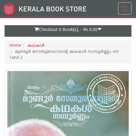
Toggl
Go
navig
to
Home
Page
Checkout 0
Book(s), -
Rs 0.00
Home
കഥകള്‍
മുണ്ടൂർ സേതുമാധവന്റെ കഥകൾ സമ്പൂർണ്ണം vol
1and 2