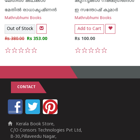
മേതില്‍ കഥകള്‍
കുന്നുകള്‍ നക്ഷത്രങ്ങള്‍
മേതില്‍ രാധാകൃഷ്ണന്‍
ഇ സന്തോഷ് കുമാര്‍
Mathrubhumi Books
Mathrubhumi Books
Out of Stock
Add to Cart
Rs 380.00
Rs 353.00
Rs 100.00
1
2
3
4
5
1
2
3
4
5
CONTACT
Kerala Book Store,
C/O Consors Technologies Pvt Ltd,
B-30,Pillaveedu Nagar,