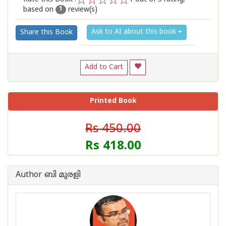
based on
review(s)
1
2
3
4
5
1
Ask to AI about this book
Share this Book
Add to Cart
Printed Book
Rs 450.00
Rs 418.00
Author ബി മുരളി