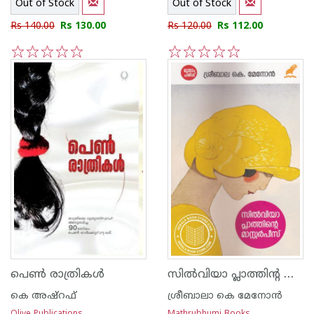
Out of Stock
Out of Stock
Rs 140.00
Rs 130.00
Rs 120.00
Rs 112.00
1
2
3
4
5
1
2
3
4
5
സില്‍വിയാ പ്ലാത്തിന്റ മാസ്‌ററര്‍പീസ്‌
പെണ്‍ രാത്രികള്‍
കെ അഷ്റഫ്
ശ്രീബാലാ കെ മേനോന്‍