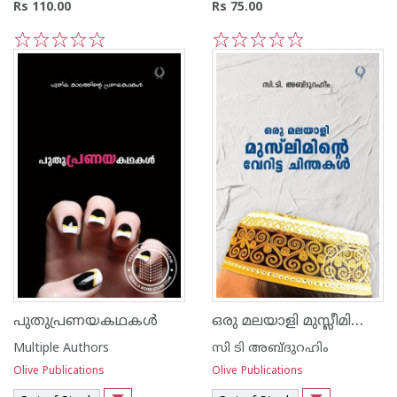
Rs 110.00
Rs 75.00
1
2
3
4
5
1
2
3
4
5
ഒരു മലയാളി മുസ്ലീമിന്‍റെ വേറിട്ട ചിന്തകള്‍
പുതുപ്രണയകഥകള്‍
Multiple Authors
സി ടി അബ്ദുറഹിം
Olive Publications
Olive Publications