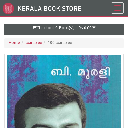
Toggl
Go
navig
to
Home
Page
Checkout 0
Book(s), -
Rs 0.00
Home
കഥകള്‍
100 കഥകള്‍