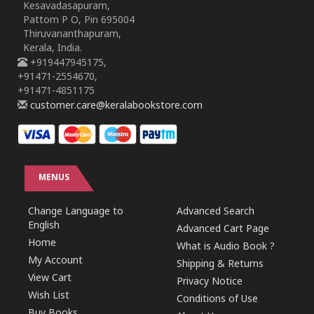
Kesavadasapuram,
Pattom P O, Pin 695004
Thiruvananthapuram,
Kerala, India.
+919447945175,
+91471-2554670,
+91471-4851175
customer.care@keralabookstore.com
MENUS
Change Language to
Advanced Search
English
Advanced Cart Page
Home
What is Audio Book ?
My Account
Shipping & Returns
View Cart
Privacy Notice
Wish List
Conditions of Use
Buy Books