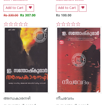
Olive Publications
Mathrubhumi Books
Add to Cart
Add to Cart
Rs 330.00
Rs 307.00
Rs 100.00
1
2
3
4
5
1
2
3
4
5
അന്ധകാരനഴി
നീചവേദം