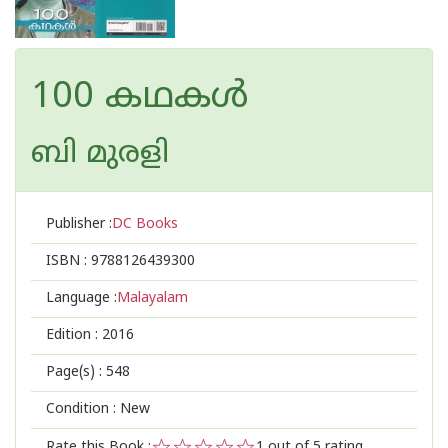
100 കഥകള്‍
ബി മുരളി
Publisher :
DC Books
ISBN :
9788126439300
Language :
Malayalam
Edition :
2016
Page(s) :
548
Condition : New
Rate this Book :
1
out of 5 rating,