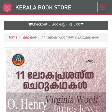
Toggl
Go
navig
to
Home
Page
Checkout 0
Book(s), -
Rs 0.00
Home
കഥകള്‍
11 ലോകപ്രശസ്ത ചെറുകഥകൾ