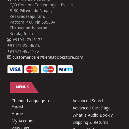
C/O Consors Technologies Pvt Ltd,
B-30,Pillaveedu Nagar,
Kesavadasapuram,
Pattom P O, Pin 695004
Thiruvananthapuram,
Kerala, India.
+919447945175,
+91471-2554670,
+91471-4851175
customer.care@keralabookstore.com
MENUS
Change Language to
Advanced Search
English
Advanced Cart Page
Home
What is Audio Book ?
My Account
Shipping & Returns
View Cart