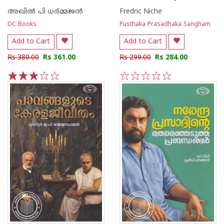
അഖില്‍ പി ധര്‍മ്മജന്‍
Fredric Niche
DC Books
Pusthaka Prasadhaka Sangham
Add to Cart
Add to Cart
Rs 380.00
Rs 361.00
Rs 299.00
Rs 284.00
1
2
3
4
5
1
2
3
4
5