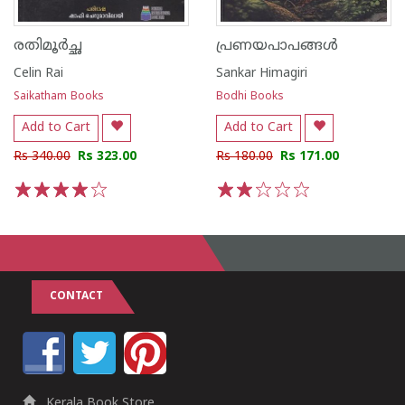
രതിമൂർച്ഛ
പ്രണയപാപങ്ങൾ
Celin Rai
Sankar Himagiri
Saikatham Books
Bodhi Books
Add to Cart
Add to Cart
Rs 340.00
Rs 323.00
Rs 180.00
Rs 171.00
1
2
3
4
5
1
2
3
4
5
CONTACT
Kerala Book Store,