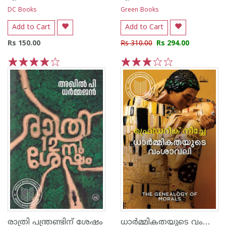
DC Books
Green Books
Add to Cart
Add to Cart
Rs 150.00
Rs 310.00
Rs 294.00
1
2
3
4
5
1
2
3
4
5
ധാർമ്മികതയുടെ വംശാവലി
രാത്രി പന്ത്രണ്ടിന് ശേഷം