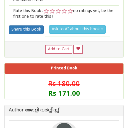
Condition : New
Rate this Book :
no ratings yet, be the
first one to rate this !
1
2
3
4
5
Ask to AI about this book
Share this Book
Add to Cart
Printed Book
Rs 180.00
Rs 171.00
Author ജോളി വര്‍ഗ്ഗീസ്സ്