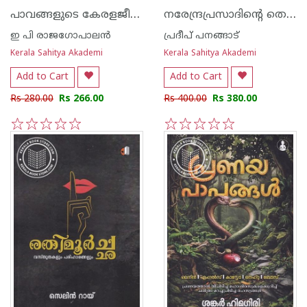
പാവങ്ങളുടെ കേരളജീവിതം
നരേന്ദ്രപ്രസാദിന്റെ തെരഞ്ഞെടുത്ത പ്രബന്ധങ്ങൾ
ഇ പി രാജഗോപാലന്‍
പ്രദീപ് പനങ്ങാട്
Kerala Sahitya Akademi
Kerala Sahitya Akademi
Add to Cart
Add to Cart
Rs 280.00
Rs 266.00
Rs 400.00
Rs 380.00
1
2
3
4
5
1
2
3
4
5