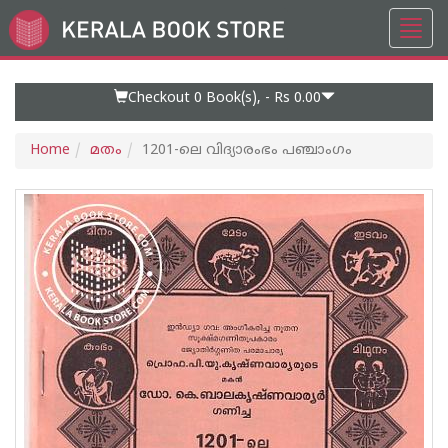
Toggl
Go
navig
to
Home
Page
Checkout 0
Book(s), -
Rs 0.00
Home
മതം
1201-ലെ വിദ്യാരംഭം പഞ്ചാംഗം