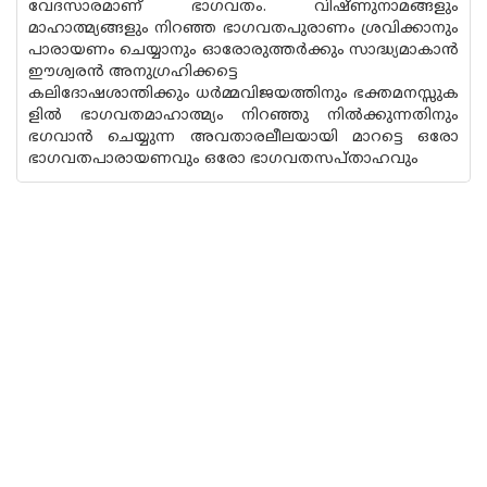
വേദസാരമാണ് ഭാഗവതം. വിഷ്‌ണുനാമങ്ങളും
മാഹാത്മ്യങ്ങളും നിറഞ്ഞ ഭാഗവതപുരാണം ശ്രവിക്കാനും
പാരായണം ചെയ്യാനും ഓരോരുത്തർക്കും സാദ്ധ്യമാകാൻ
ഈശ്വരൻ അനുഗ്രഹിക്കട്ടെ
കലിദോഷശാന്തിക്കും ധർമ്മവിജയത്തിനും ഭക്തമനസ്സുക
ളിൽ ഭാഗവതമാഹാത്മ്യം നിറഞ്ഞു നിൽക്കുന്നതിനും
ഭഗവാൻ ചെയ്യുന്ന അവതാരലീലയായി മാറട്ടെ ഒരോ
ഭാഗവതപാരായണവും ഒരോ ഭാഗവതസപ്താഹവും