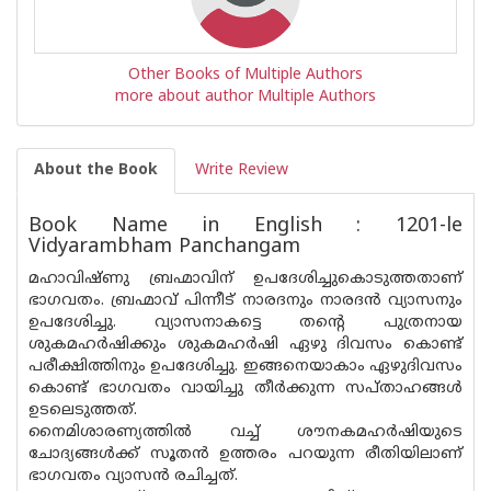
Other Books of Multiple Authors
more about author Multiple Authors
About the Book
Write Review
Book Name in English : 1201-le
Vidyarambham Panchangam
മഹാവിഷ്ണു ബ്രഹ്മാവിന് ഉപദേശിച്ചുകൊടുത്തതാണ്
ഭാഗവതം. ബ്രഹ്മാവ് പിന്നീട് നാരദനും നാരദൻ വ്യാസനും
ഉപദേശിച്ചു. വ്യാസനാകട്ടെ തന്റെ പുത്രനായ
ശുകമഹർഷിക്കും ശുകമഹർഷി ഏഴു ദിവസം കൊണ്ട്
പരീക്ഷിത്തിനും ഉപദേശിച്ചു. ഇങ്ങനെയാകാം ഏഴുദിവസം
കൊണ്ട് ഭാഗവതം വായിച്ചു തീർക്കുന്ന സപ്‌താഹങ്ങൾ
ഉടലെടുത്തത്.
നൈമിശാരണ്യത്തിൽ വച്ച് ശൗനകമഹർഷിയുടെ
ചോദ്യങ്ങൾക്ക് സൂതൻ ഉത്തരം പറയുന്ന രീതിയിലാണ്
ഭാഗവതം വ്യാസൻ രചിച്ചത്.