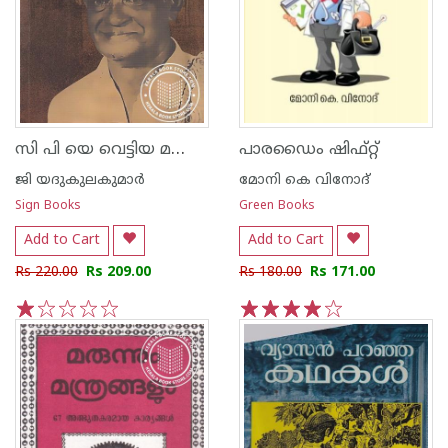
സി പി യെ വെട്ടിയ മണിയും സ്വാതന്ത്ര്യവും
പാരഡൈം ഷിഫ്റ്റ്‌
ജി യദുകുലകുമാര്‍
മോനി കെ വിനോദ്
Sign Books
Green Books
Add to Cart
Add to Cart
Rs 220.00
Rs 209.00
Rs 180.00
Rs 171.00
1
2
3
4
5
1
2
3
4
5