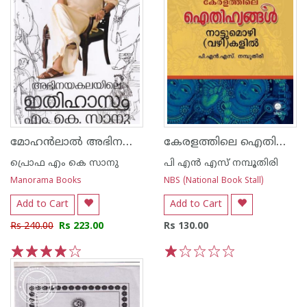
മോഹന്‍ലാല്‍ അഭിനയകലയിലെ ഇതിഹാസം
കേരളത്തിലെ ഐതിഹ്യങ്ങൾ നാട്ടുമൊഴി-വഴി-കളിൽ
പ്രൊഫ എം കെ സാനു
പി എൻ എസ് നമ്പൂതിരി
Manorama Books
NBS (National Book Stall)
Add to Cart
Add to Cart
Rs 240.00
Rs 223.00
Rs 130.00
1
2
3
4
5
1
2
3
4
5