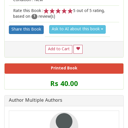
Condition : New
Rate this Book :
5
out of 5 rating,
based on
review(s)
1
2
3
4
5
1
Ask to AI about this book
Share this Book
Add to Cart
Printed Book
Price
Rs 40.00
of
this
Book
Author Multiple Authors
is