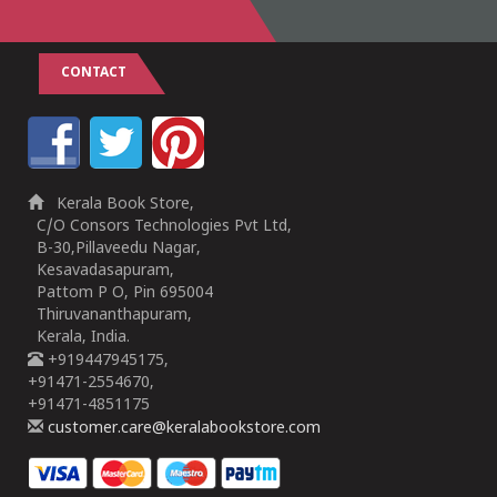
CONTACT
Kerala Book Store,
C/O Consors Technologies Pvt Ltd,
B-30,Pillaveedu Nagar,
Kesavadasapuram,
Pattom P O, Pin 695004
Thiruvananthapuram,
Kerala, India.
+919447945175,
+91471-2554670,
+91471-4851175
customer.care@keralabookstore.com