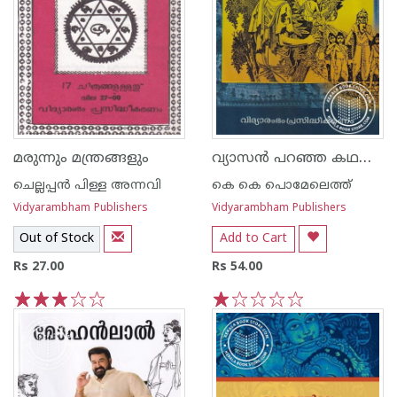
വ്യാസന്‍ പറഞ്ഞ കഥകള്‍
മരുന്നും മന്ത്രങ്ങളും
ചെല്ലപ്പന്‍ പിള്ള അന്നവി
കെ കെ പൊമേലെത്ത്
Vidyarambham Publishers
Vidyarambham Publishers
Out of Stock
Add to Cart
Rs 27.00
Rs 54.00
1
2
3
4
5
1
2
3
4
5