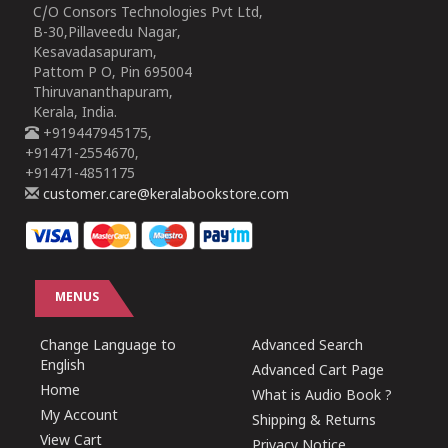
C/O Consors Technologies Pvt Ltd,
B-30,Pillaveedu Nagar,
Kesavadasapuram,
Pattom P O, Pin 695004
Thiruvananthapuram,
Kerala, India.
+919447945175,
+91471-2554670,
+91471-4851175
customer.care@keralabookstore.com
MENUS
Change Language to
Advanced Search
English
Advanced Cart Page
Home
What is Audio Book ?
My Account
Shipping & Returns
View Cart
Privacy Notice