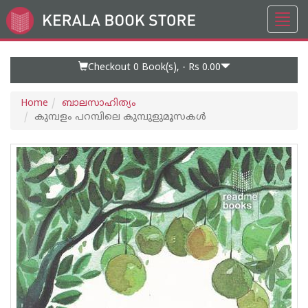
Toggl
Go
navig
to
Home
Page
Checkout 0
Book(s), -
Rs 0.00
Home
ബാലസാഹിത്യം
കുമ്പളം പറമ്പിലെ കുമ്പുളുമൂസകള്‍