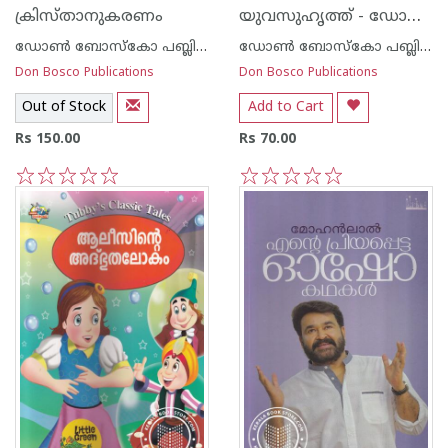
യുവസുഹൃത്ത് - ഡോണ്‍ ബോസ്കോ
ക്രിസ്താനുകരണം
ഡോണ്‍ ബോസ്കോ പബ്ലിക്കേഷന്‍സ്
ഡോണ്‍ ബോസ്കോ പബ്ലിക്കേഷന്‍സ്
Don Bosco Publications
Don Bosco Publications
Out of Stock
Add to Cart
Rs 150.00
Rs 70.00
1
2
3
4
5
1
2
3
4
5