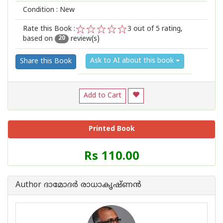
Condition : New
Rate this Book :
3
out of 5 rating,
based on
review(s)
1
2
3
4
5
20
Ask to AI about this book
Share this Book
Add to Cart
Printed Book
Price
Rs 110.00
of
this
Book
Author ദാമോദർ രാധാകൃഷ്ണൻ
is