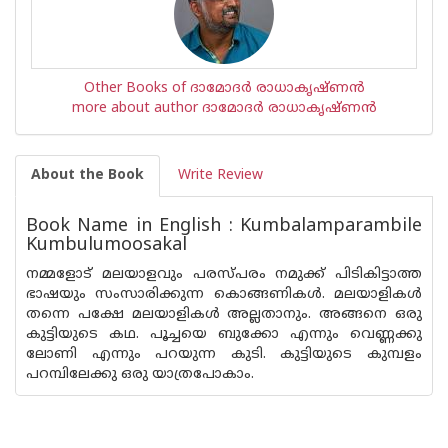
Other Books of ദാമോദർ രാധാകൃഷ്ണൻ
more about author ദാമോദർ രാധാകൃഷ്ണൻ
About the Book
Write Review
Book Name in English : Kumbalamparambile
Kumbulumoosakal
നമ്മളോട് മലയാളവും പരസ്പരം നമുക്ക് പിടികിട്ടാത്ത
ഭാഷയും സംസാരിക്കുന്ന കൊങ്ങണികള്‍. മലയാളികള്‍
തന്നെ പക്ഷേ മലയാളികള്‍ അല്ലതാനും. അങ്ങനെ ഒരു
കുട്ടിയുടെ കഥ. പൂച്ചയെ ബുക്കോ എന്നും വെണ്ണക്കു
ലോണി എന്നും പറയുന്ന കുടി. കുട്ടിയുടെ കുമ്പളം
പറമ്പിലേക്കു ഒരു യാത്രപോകാം.