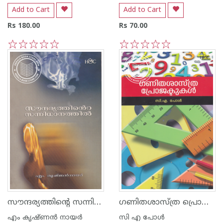
Add to Cart
Add to Cart
Rs 180.00
Rs 70.00
1
2
3
4
5
1
2
3
4
5
സൗന്ദര്യത്തിന്റെ സന്നിധാനത്തില്‍
ഗണിതശാസ്ത്ര പ്രൊജക്ടുകള്‍
എം കൃഷ്ണന്‍ നായര്‍
സി എ പോള്‍