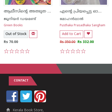
ആലീസിന്റെ അത്ഭുത ലോകം
എന്റെ പ്രിയപ്പെട്ട ഓഷോ കഥകള്‍
ജൂനിയര്‍ ഡയമണ്ട്
മോഹന്‍ലാല്‍
Green Books
Pusthaka Prasadhaka Sangham
Out of Stock
Add to Cart
Rs 70.00
Rs 350.00
Rs 332.00
1
2
3
4
5
1
2
3
4
5
CONTACT
Kerala Book Store,