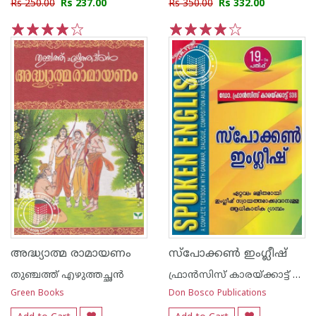
Rs 250.00
Rs 237.00
Rs 350.00
Rs 332.00
1
2
3
4
5
1
2
3
4
5
അദ്ധ്യാത്മ രാമായണം
സ്പോക്കണ്‍ ഇംഗ്ലീഷ്
തുഞ്ചത്ത് എഴുത്തച്ഛന്‍
ഫ്രാന്‍സിസ് കാരയ്ക്കാട്ട് ഏസ് ഡി ബി
Green Books
Don Bosco Publications