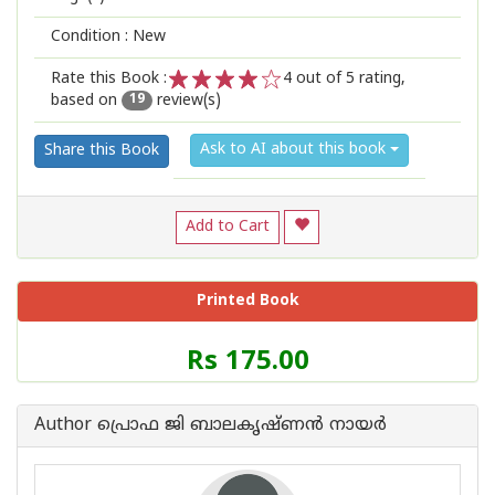
Condition : New
Rate this Book :
4
out of 5 rating,
based on
review(s)
1
2
3
4
5
19
Ask to AI about this book
Share this Book
Add to Cart
Printed Book
Price
Rs 175.00
of
this
Book
Author പ്രൊഫ ജി ബാലകൃഷ്ണന്‍ നായര്‍
is