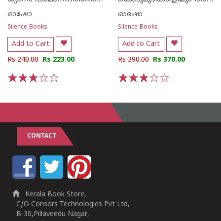
ഓഷോ
ഓഷോ
Silence Books
Silence Books
Add to Cart
Add to Cart
Rs 240.00
Rs 223.00
Rs 390.00
Rs 370.00
1
2
3
4
5
1
2
3
4
5
CONTACT
Kerala Book Store,
C/O Consors Technologies Pvt Ltd,
B-30,Pillaveedu Nagar,