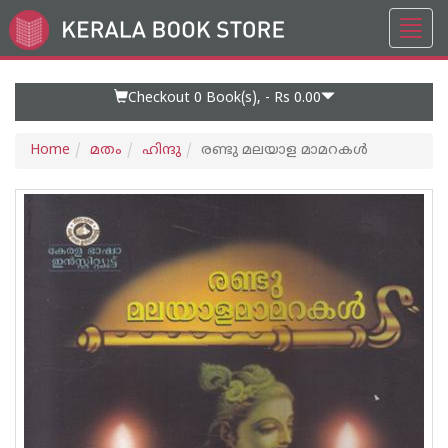
Toggl
Go
navig
to
Home
Page
Checkout 0
Book(s), -
Rs 0.00
Home
മതം
ഹിന്ദു
രണ്ടു മലയാള മാമറകള്‍