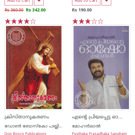
Add to Cart
Add to Cart
Rs 360.00
Rs 342.00
Rs 190.00
1
2
3
4
5
1
2
3
4
5
എന്റെ പ്രിയപ്പെട്ട ഓഷോ കഥകള്‍
ക്രിസ്താനുകരണം
ഡോണ്‍ ബോസ്കോ പബ്ലിക്കേഷന്‍സ്
മോഹന്‍ലാല്‍
Don Bosco Publications
Pusthaka Prasadhaka Sangham