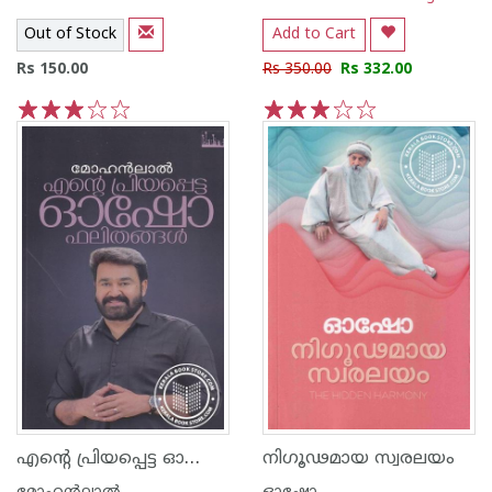
Out of Stock
Add to Cart
Rs 150.00
Rs 350.00
Rs 332.00
1
2
3
4
5
1
2
3
4
5
എന്റെ പ്രിയപ്പെട്ട ഓഷോ ഫലിതങ്ങള്‍
നിഗൂഢമായ സ്വരലയം