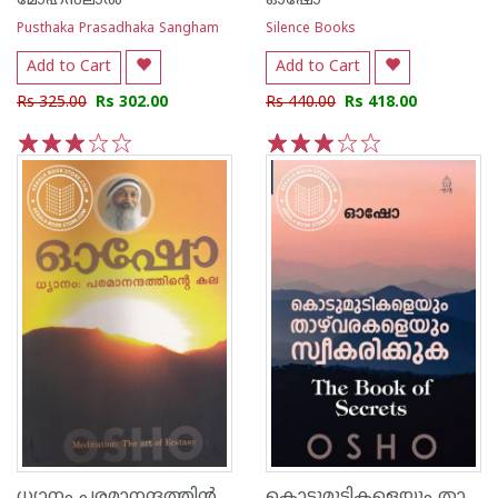
മോഹന്‍ലാല്‍
ഓഷോ
Pusthaka Prasadhaka Sangham
Silence Books
Add to Cart
Add to Cart
Rs 325.00
Rs 302.00
Rs 440.00
Rs 418.00
1
2
3
4
5
1
2
3
4
5
ധ്യാനം പരമാനന്ദത്തി‌ന്‍ കല
കൊടുമുടികളെയും താഴ്വരകളെയും സ്വീകരിക്കുക