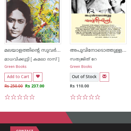
മലയാളത്തിന്റെ സുവര്‍ണ്ണ കഥകള്‍ - മാധവിക്കുട്ടി
അപുവിനോടൊത്തുള്ള എന്റെ ദിനങ്ങള്‍
മാധവിക്കുട്ടി [ കമലാ ദാസ് ]
സത്യജിത് റേ
Green Books
Green Books
Add to Cart
Out of Stock
Rs 250.00
Rs 237.00
Rs 110.00
1
2
3
4
5
1
2
3
4
5