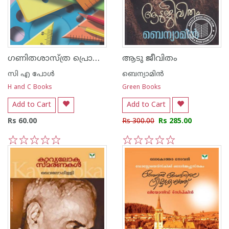
ഗണിതശാസ്ത്ര പ്രൊജക്ടുകള്‍
ആടു ജീവിതം
സി എ പോള്‍
ബെന്യാമിന്‍
H and C Books
Green Books
Add to Cart
Add to Cart
Rs 60.00
Rs 300.00
Rs 285.00
1
2
3
4
5
1
2
3
4
5