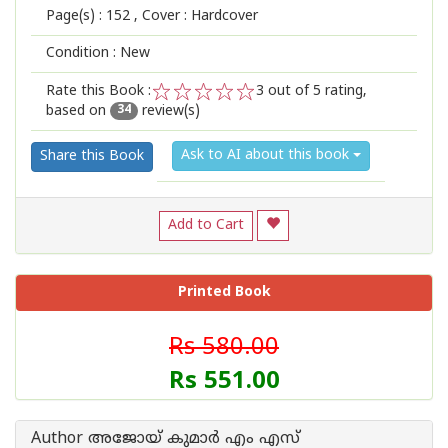
Page(s) :
152
, Cover : Hardcover
Condition : New
Rate this Book :
3
out of 5 rating,
based on
review(s)
1
2
3
4
5
34
Ask to AI about this book
Share this Book
Add to Cart
Printed Book
Rs 580.00
Rs 551.00
Author അജോയ് കുമാര്‍ എം എസ്