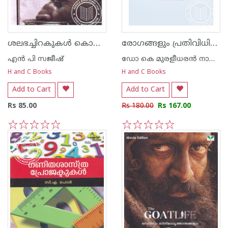
ശലഭച്ചിറകുകള്‍ കൊഴിയുന്ന ചരിത്രശിശിരത്തില്‍
രോഗങ്ങളും പ്രതിവിധികളും
എന്‍ പി സജീഷ്‌
ഡോ കെ മുരളീധരന്‍ നായര്‍ വെള്ളയമ്പലം
H and C Books
H and C Books
Add to Cart
Add to Cart
Rs 85.00
Rs 180.00
Rs 167.00
1
2
3
4
5
1
2
3
4
5