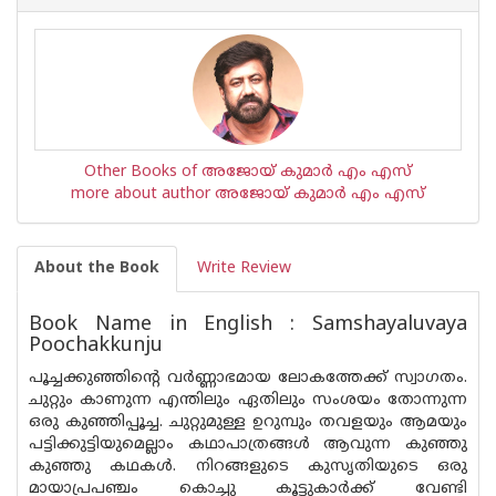
Other Books of അജോയ് കുമാര്‍ എം എസ്
more about author അജോയ് കുമാര്‍ എം എസ്
About the Book
Write Review
Book Name in English : Samshayaluvaya
Poochakkunju
പൂച്ചക്കുഞ്ഞിന്റെ വര്‍ണ്ണാഭമായ ലോകത്തേക്ക് സ്വാഗതം.
ചുറ്റും കാണുന്ന എന്തിലും ഏതിലും സംശയം തോന്നുന്ന
ഒരു കുഞ്ഞിപ്പൂച്ച. ചുറ്റുമുള്ള ഉറുമ്പും തവളയും ആമയും
പട്ടിക്കുട്ടിയുമെല്ലാം കഥാപാത്രങ്ങള്‍ ആവുന്ന കുഞ്ഞു
കുഞ്ഞു കഥകള്‍. നിറങ്ങളുടെ കുസൃതിയുടെ ഒരു
മായാപ്രപഞ്ചം കൊച്ചു കൂട്ടുകാര്‍ക്ക് വേണ്ടി