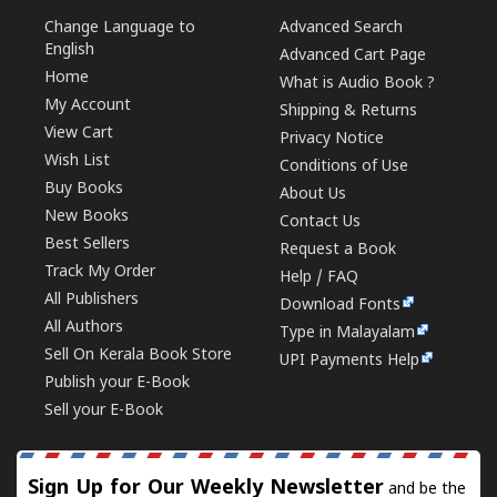
Change Language to
Advanced Search
English
Advanced Cart Page
Home
What is Audio Book ?
My Account
Shipping & Returns
View Cart
Privacy Notice
Wish List
Conditions of Use
Buy Books
About Us
New Books
Contact Us
Best Sellers
Request a Book
Track My Order
Help / FAQ
All Publishers
Download Fonts
All Authors
Type in Malayalam
Sell On Kerala Book Store
UPI Payments Help
Publish your E-Book
Sell your E-Book
Sign Up for Our Weekly Newsletter
and be the