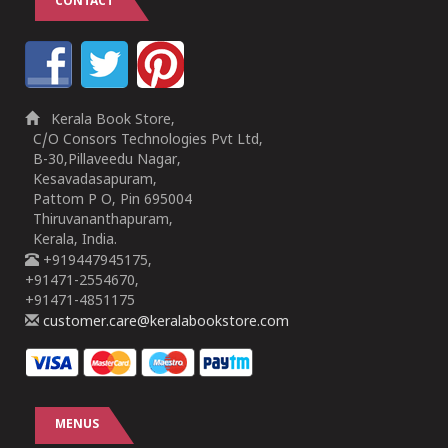
CONTACT
Kerala Book Store,
C/O Consors Technologies Pvt Ltd,
B-30,Pillaveedu Nagar,
Kesavadasapuram,
Pattom P O, Pin 695004
Thiruvananthapuram,
Kerala, India.
+919447945175,
+91471-2554670,
+91471-4851175
customer.care@keralabookstore.com
MENUS