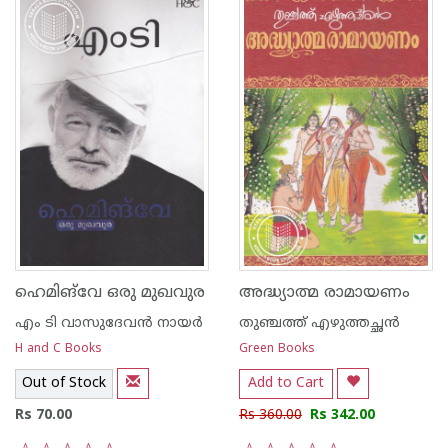
ഹെമിങ്‌വേ ഒരു മുഖവുര
അദ്ധ്യാത്മ രാമായണം
എം ടി വാസുദേവന്‍ നായര്‍
തുഞ്ചത്ത് എഴുത്തച്ഛന്‍
H and C Books
Green Books
Out of Stock
Add to Cart
Rs 70.00
Rs 360.00
Rs 342.00