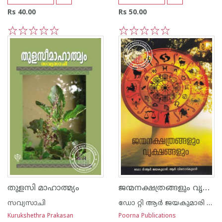
Rs 40.00
Rs 50.00
1
2
3
4
5
1
2
3
4
5
ജന്മനക്ഷത്രങ്ങളും വൃക്ഷങ്ങളും
തുളസി മാഹാത്മ്യം
സവ്യസാചി
ഡോ റ്റി ആര്‍ ജയകുമാരി ആന്റ് വിനോദ്
Kurukshethra Prakasan
Poorna Publications