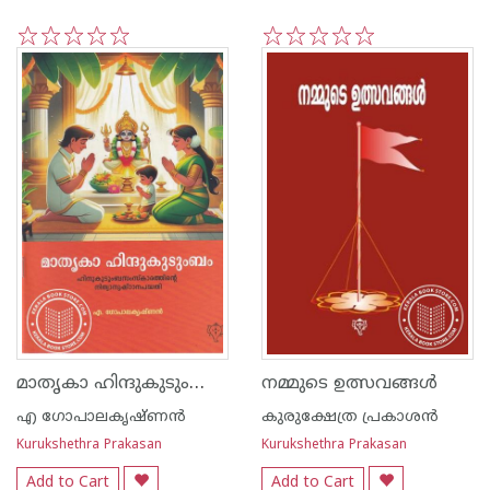
1
2
3
4
5
1
2
3
4
5
മാതൃകാ ഹിന്ദുകുടുംബം - ഹിന്ദുകുടുംബസംസ്‌കാരത്തിന്റെ നിത്യാനുഷ്‌ഠാനപദ്ധതി
നമ്മുടെ ഉത്സവങ്ങള്‍
എ ഗോപാലകൃഷ്ണ‌ന്‍
കുരുക്ഷേത്ര പ്രകാശന്‍
Kurukshethra Prakasan
Kurukshethra Prakasan
Add to Cart
Add to Cart