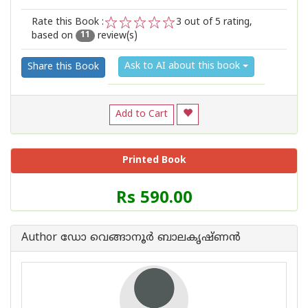
Rate this Book :
3
out of 5 rating,
based on
review(s)
1
2
3
4
5
11
Ask to AI about this book
Share this Book
Add to Cart
Printed Book
Price
Rs 590.00
of
this
Book
Author ഡോ വെങ്ങാനൂര്‍ ബാലകൃഷ്ണന്‍
is