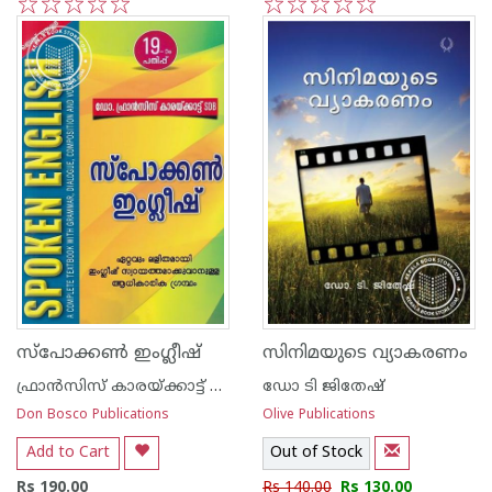
1
2
3
4
5
1
2
3
4
5
സ്പോക്കണ്‍ ഇംഗ്ലീഷ്
സിനിമയുടെ വ്യാകരണം
ഫ്രാന്‍സിസ് കാരയ്ക്കാട്ട് ഏസ് ഡി ബി
ഡോ ടി ജിതേഷ്
Don Bosco Publications
Olive Publications
Add to Cart
Out of Stock
Rs 190.00
Rs 140.00
Rs 130.00