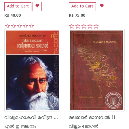
Add to Cart
Add to Cart
Rs 40.00
Rs 75.00
1
2
3
4
5
1
2
3
4
5
വിശ്വമഹാകവി രവീന്ദ്ര നാഥടാഗോര്‍
മലബാര്‍ മാനുവല്‍ II
എ‌ന്‍ ഇ ബലറാം
വില്ല്യം ലോഗന്‍