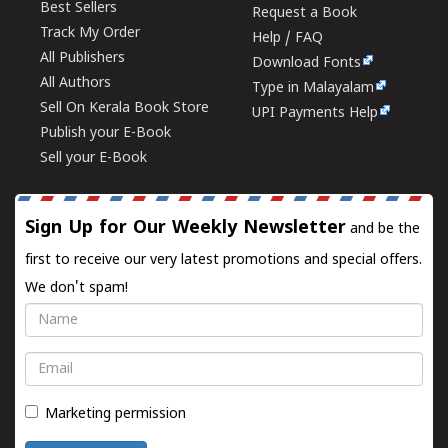
Best Sellers
Request a Book
Track My Order
Help / FAQ
All Publishers
Download Fonts
All Authors
Type in Malayalam
Sell On Kerala Book Store
UPI Payments Help
Publish your E-Book
Sell your E-Book
Sign Up for Our Weekly Newsletter
and be the
first to receive our very latest promotions and special offers.
We don't spam!
Name
Email
Marketing permission