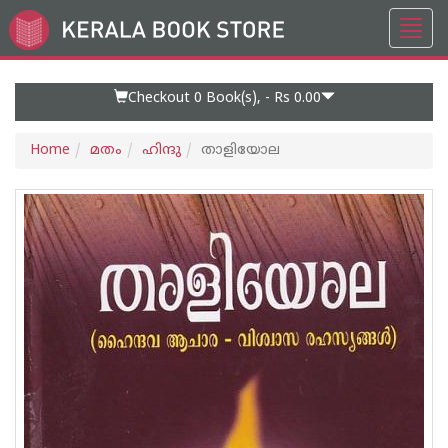
Toggl
Go
navig
to
Home
Page
Checkout 0
Book(s), -
Rs 0.00
Home
മതം
ഹിന്ദു
താളിയോല