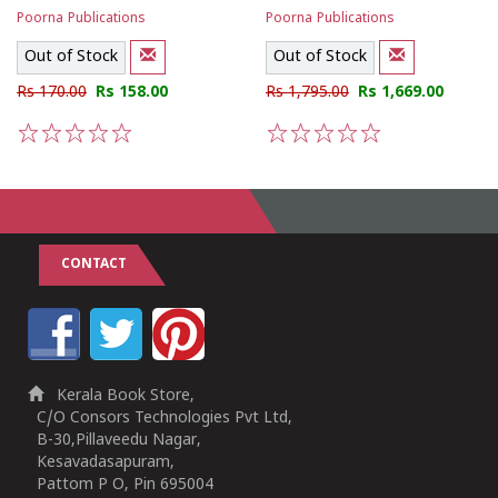
Poorna Publications
Poorna Publications
Out of Stock
Out of Stock
Rs 170.00
Rs 158.00
Rs 1,795.00
Rs 1,669.00
1
2
3
4
5
1
2
3
4
5
CONTACT
Kerala Book Store,
C/O Consors Technologies Pvt Ltd,
B-30,Pillaveedu Nagar,
Kesavadasapuram,
Pattom P O, Pin 695004